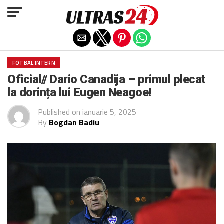
Exit mobile version
FOTBAL INTERN
Oficial// Dario Canadija – primul plecat
la dorința lui Eugen Neagoe!
Published on
ianuarie 5, 2025
By
Bogdan Badiu