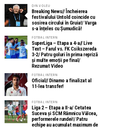
DIN VOLEU
Breaking News// Încheierea
festivalului Untold coincide cu
sosirea circului în Gruia!/ Varga
s-a înțeles cu Șumudică!
FOTBAL INTERN
SuperLiga – Etapa a 4-a// Live
Text – Farul vs. FK Csikszereda
3-2/ Patru goluri în prima repriză
și multe emoții pe final/
Rezumat Video
FOTBAL INTERN
Oficial// Dinamo a finalizat al
11-lea transfer!
FOTBAL INTERN
Liga 2 – Etapa a II-a/ Cetatea
Suceva și SCM Râmnicu Vâlcea,
performerele rundei!/ Patru
echipe au acumulat maximum de