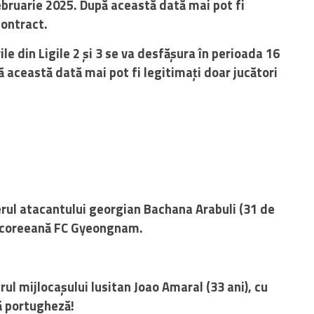
februarie 2025. După această dată mai pot fi
 contract.
le din Ligile 2 și 3 se va desfășura în perioada 16
 această dată mai pot fi legitimați doar jucători
erul atacantului georgian Bachana Arabuli (31 de
d-coreeană FC Gyeongnam.
rul mijlocașului lusitan Joao Amaral (33 ani), cu
gă portugheză!