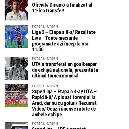
Oficial// Dinamo a finalizat al
11-lea transfer!
FOTBAL INTERN
Liga 2 – Etapa a II-a/ Rezultate
Live – Toate meciurile
programate azi încep la ora
11.00
FOTBAL INTERN
UTA a transferat un goalkeeper
de echipă națională, prezentă la
ultimul turneu mondial
FOTBAL INTERN
SuperLiga – Etapa a 4-a// UTA –
Rapid 0-0/ A plouat torențial la
Arad, dar nu cu goluri/ Rezumat
Video/ Ocazii imense ratate de
ambele echipe
FOTBAL INTERN