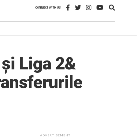
CONNECT WITH US
și Liga 2&
ransferurile
ADVERTISEMENT