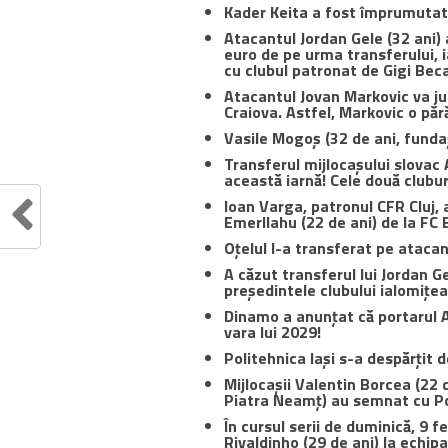
Kader Keita a fost împrumutat 
Atacantul Jordan Gele (32 ani)
euro de pe urma transferului, i
cu clubul patronat de Gigi Beca
Atacantul Jovan Markovic va ju
Craiova. Astfel, Markovic o p
Vasile Mogoș (32 de ani, fundaș
Transferul mijlocașului slovac A
această iarnă! Cele două clubur
Ioan Varga, patronul CFR Cluj,
Emerllahu (22 de ani) de la FC B
Oțelul l-a transferat pe atacan
A căzut transferul lui Jordan G
președintele clubului ialomițea
Dinamo a anunțat că portarul 
vara lui 2029!
Politehnica Iași s-a despărțit d
Mijlocașii Valentin Borcea (22 
Piatra Neamț) au semnat cu Pol
În cursul serii de duminică, 9 
Rivaldinho (29 de ani) la echip