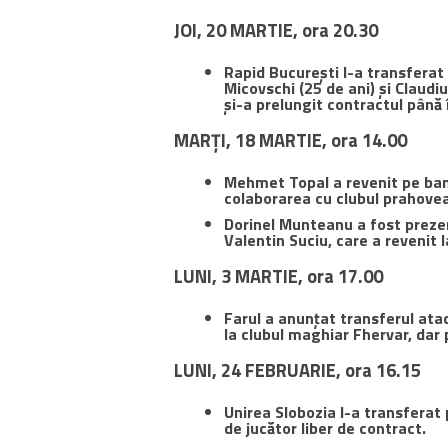
JOI, 20 MARTIE, ora 20.30
Rapid București l-a transferat 
Micovschi (25 de ani) și Claudiu
și-a prelungit contractul până î
MARȚI, 18 MARTIE, ora 14.00
Mehmet Topal a revenit pe banc
colaborarea cu clubul prahove
Dorinel Munteanu a fost prezent
Valentin Suciu, care a revenit
LUNI, 3 MARTIE, ora 17.00
Farul a anunțat transferul atac
la clubul maghiar Fhervar, dar 
LUNI, 24 FEBRUARIE, ora 16.15
Unirea Slobozia l-a transferat 
de jucător liber de contract.