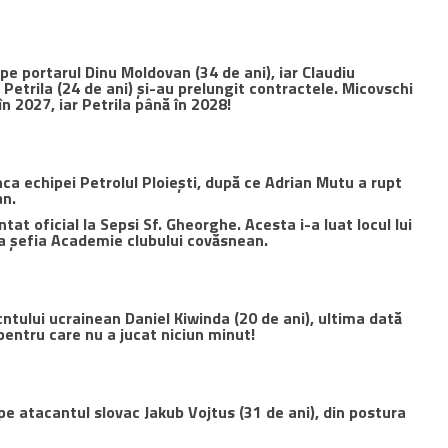
pe portarul Dinu Moldovan (34 de ani), iar Claudiu
 Petrila (24 de ani) și-au prelungit contractele. Micovschi
n 2027, iar Petrila până în 2028!
a echipei Petrolul Ploiești, după ce Adrian Mutu a rupt
an.
at oficial la Sepsi Sf. Gheorghe. Acesta i-a luat locul lui
 la șefia Academie clubului covăsnean.
ntului ucrainean Daniel Kiwinda (20 de ani), ultima dată
pentru care nu a jucat niciun minut!
pe atacantul slovac Jakub Vojtus (31 de ani), din postura