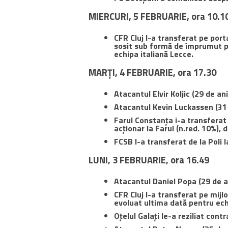
MIERCURI, 5 FEBRUARIE, ora 10.1
CFR Cluj l-a transferat pe port
sosit sub formă de împrumut pâ
echipa italiană Lecce.
MARȚI, 4 FEBRUARIE, ora 17.30
Atacantul Elvir Koljic (29 de an
Atacantul Kevin Luckassen (31
Farul Constanța i-a transferat pe
acționar la Farul (n.red. 10%), d
FCSB l-a transferat de la Poli 
LUNI, 3 FEBRUARIE, ora 16.49
Atacantul Daniel Popa (29 de an
CFR Cluj l-a transferat pe mij
evoluat ultima dată pentru ech
Oțelul Galați le-a reziliat contr