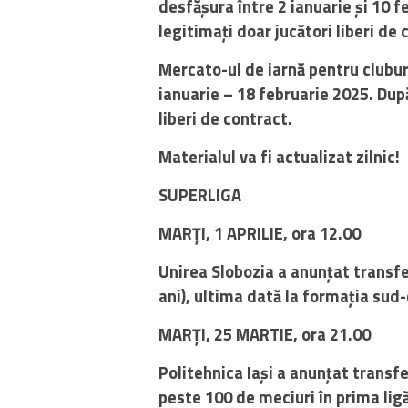
desfășura între 2 ianuarie și 10 
legitimați doar jucători liberi de
Mercato-ul de iarnă pentru cluburi
ianuarie – 18 februarie 2025.
După
liberi de contract.
Materialul va fi actualizat zilnic!
SUPERLIGA
MARȚI, 1 APRILIE, ora 12.00
Unirea Slobozia a anunțat transf
ani), ultima dată la formația su
MARȚI, 25 MARTIE, ora 21.00
Politehnica Iași a anunțat transfe
peste 100 de meciuri în prima li