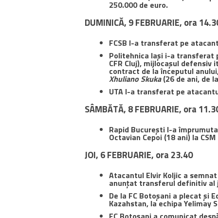
250.000 de euro.
DUMINICĂ, 9 FEBRUARIE, ora 14.3
FCSB l-a transferat pe atacantu
Politehnica Iași i-a transferat 
CFR Cluj), mijlocașul defensiv i
contract de la începutul anului
Xhuliano Skuka
(26 de ani, de l
UTA l-a transferat pe atacantu
SÂMBĂTĂ, 8 FEBRUARIE, ora 11.3
Rapid București l-a împrumutat
Octavian Cepoi (18 ani) la CSM
JOI, 6 FEBRUARIE, ora 23.40
Atacantul Elvir Koljic a semnat
anunțat transferul definitiv al 
De la FC Botoșani a plecat și E
Kazahstan, la echipa Yelimay S
FC Botoșani a comunicat despă