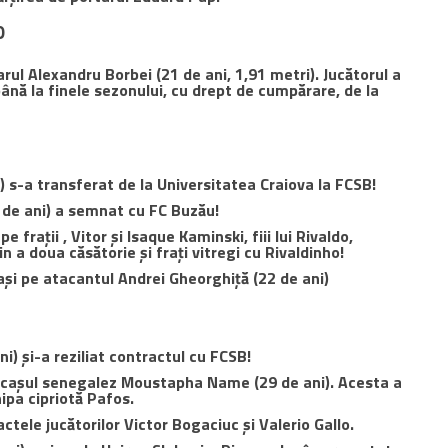
0
arul Alexandru Borbei (21 de ani, 1,91 metri). Jucătorul a
nă la finele sezonului, cu drept de cumpărare, de la
i) s-a transferat de la Universitatea Craiova la FCSB!
 de ani) a semnat cu FC Buzău!
 frații , Vitor și Isaque Kaminski, fiii lui Rivaldo,
in a doua căsătorie şi fraţi vitregi cu Rivaldinho!
Iași pe atacantul Andrei Gheorghiță (22 de ani)
i) și-a reziliat contractul cu FCSB!
locașul senegalez Moustapha Name (29 de ani). Acesta a
ipa cipriotă Pafos.
actele jucătorilor
Victor Bogaciuc și Valerio Gallo.