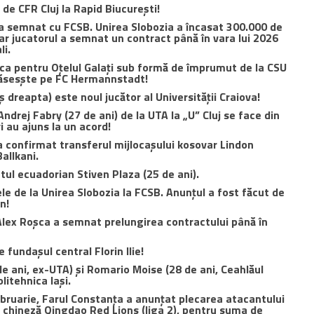
de CFR Cluj la Rapid Biucurești!
 a semnat cu FCSB. Unirea Slobozia a încasat 300.000 de
ar jucatorul a semnat un contract până în vara lui 2026
li.
ca pentru Oțelul Galați sub formă de împrumut de la CSU
ărăsesște pe FC Hermannstadt!
 dreapta) este noul jucător al Universității Craiova!
ndrej Fabry (27 de ani) de la UTA la „U” Cluj se face din
i au ajuns la un acord!
 a confirmat transferul mijlocașului kosovar Lindon
allkani.
tul ecuadorian Stiven Plaza (25 de ani).
ele de la Unirea Slobozia la FCSB. Anunțul a fost făcut de
n!
Alex Roșca a semnat prelungirea contractului până în
e fundașul central Florin Ilie!
de ani, ex-UTA) și Romario Moise (28 de ani, Ceahlăul
itehnica Iași.
februarie, Farul Constanța a anunțat plecarea atacantului
a chineză Qingdao Red Lions (liga 2), pentru suma de