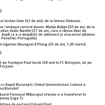
0
l Jordan Gele (32 de ani), de la Unirea Slobozia.
pe
f
undașul central sloven
Matija Boben
(30 de ani, de la
talian
Dudu Nardini
(27 de ani, care a rămas liber de
, după ce s-a despărțit de Jablonec) și atacantul albanez
a Penafiel, Portugalia).
l nigerian Nsungusi Effiong (25 de ani, 1,95 metri).
0
 pe fundașul Paul Iacob (28 ani) la FC Botoșani, iar pe
 Focșani.
 cu Rapid București. Clubul Universitatea Craiova a
jucătorului!
duard Florescu! Mijlocașul ofensiv s-a transferat
în
emey (Liga 1).
rțirea de portarul Eduard Pap!