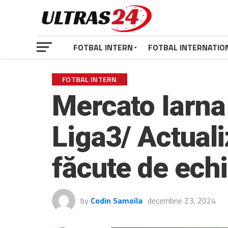
FOTBAL INTERN
FOTBAL INTERNATIO
FOTBAL INTERN
Mercato Iarna
Liga3/ Actuali
făcute de echi
by
Codin Samoila
decembrie 23, 2024