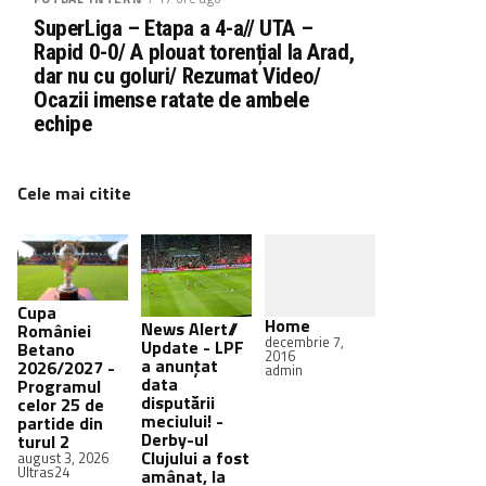
SuperLiga – Etapa a 4-a// UTA –
Rapid 0-0/ A plouat torențial la Arad,
dar nu cu goluri/ Rezumat Video/
Ocazii imense ratate de ambele
echipe
Cele mai citite
Cupa
Home
News Alert//
României
decembrie 7,
Update - LPF
Betano
2016
a anunțat
2026/2027 -
admin
data
Programul
disputării
celor 25 de
meciului! -
partide din
Derby-ul
turul 2
Clujului a fost
august 3, 2026
Ultras24
amânat, la