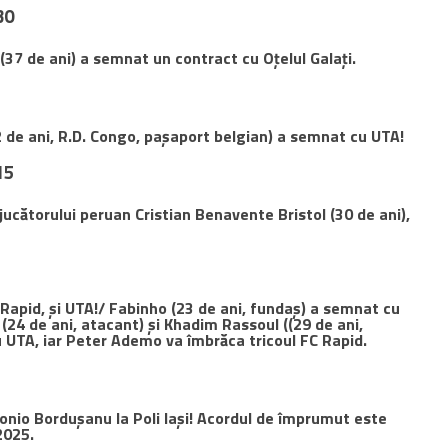
30
 (37 de ani) a semnat un contract cu Oțelul Galați.
 de ani, R.D. Congo, pașaport belgian) a semnat cu UTA!
15
ucătorului peruan Cristian Benavente Bristol (30 de ani),
 Rapid, și UTA!/ Fabinho (23 de ani, fundaș) a semnat cu
 (24 de ani, atacant) și Khadim Rassoul ((29 de ani,
u UTA, iar Peter Ademo va îmbrăca tricoul FC Rapid.
nio Bordușanu la Poli Iași! Acordul de împrumut este
2025.