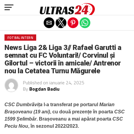
Exit mobile version
FOTBAL INTERN
News Liga 2& Liga 3// Rafael Garutti a
semnat cu FC Voluntari!/ Corvinul și
Gilortul – victorii în amicale/ Antrenor
nou la Cetatea Turnu Măgurele
Published on
ianuarie 24, 2025
By
Bogdan Badiu
CSC Dumbrăvița
l-a transferat pe portarul
Marian
Brașoveanu (19 ani)
, cu două prezențe în poarta
CSC
1599 Șelimbăr
. Brașoveanu a mai apărat poarta
CSC
Peciu Nou
, în sezonul 2022/2023.