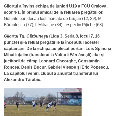
Gilortul a învins echipa de juniori U19 a FCU Craiova,
scor 4-1, în primul amical de la reluarea pregătirilor.
Golurile partidei au fost marcate de Brujan (12, 29), M.
Bărbulescu (77), I. Mitrache (84), respectiv Pițiche (68).
Gilortul Tg. Cărbunești
(Liga 3, Seria 8, locul 7, 16
puncte) și-a reluat pregătirile la începutul acestei
săptămâni. De la echipă au plecat portarii Luis Spînu și
Mihai Iuțalim (transferat la Vulturii Fărcășești), dar și
jucătorii de câmp Leonard Gheorghe, Constantin
Roncea, Denis Bucur, Gabriel Viespe și Eric Popescu.
La capitolul veniri, clubul a anunțat transferul lui
Alexandru Tărăbic.