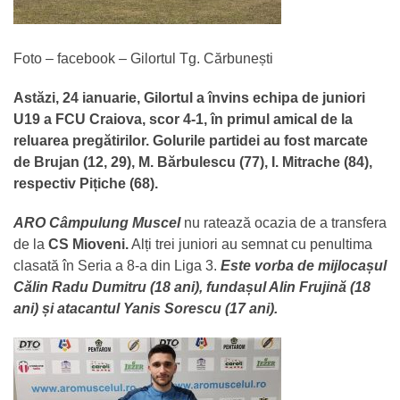
Foto – facebook – Gilortul Tg. Cărbunești
Astăzi, 24 ianuarie, Gilortul a învins echipa de juniori
U19 a FCU Craiova, scor 4-1, în primul amical de la
reluarea pregătirilor. Golurile partidei au fost marcate
de Brujan (12, 29), M. Bărbulescu (77), I. Mitrache (84),
respectiv Pițiche (68).
ARO Câmpulung Muscel
nu ratează ocazia de a transfera
de la
CS Mioveni.
Alți trei juniori au semnat cu penultima
clasată în Seria a 8-a din Liga 3.
Este vorba de mijlocașul
Călin Radu Dumitru (18 ani), fundașul Alin Frujină (18
ani) și atacantul Yanis Sorescu (17 ani).