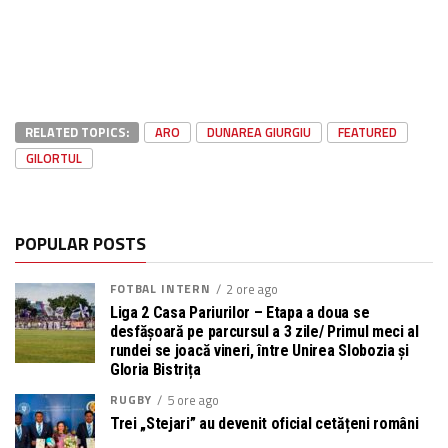
RELATED TOPICS:
ARO
DUNAREA GIURGIU
FEATURED
GILORTUL
POPULAR POSTS
FOTBAL INTERN
2 ore ago
Liga 2 Casa Pariurilor – Etapa a doua se
desfășoară pe parcursul a 3 zile/ Primul meci al
rundei se joacă vineri, între Unirea Slobozia și
Gloria Bistrița
RUGBY
5 ore ago
Trei „Stejari” au devenit oficial cetățeni români