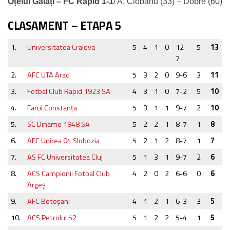
Oțelul Galați – FC Rapid 1-1
/ A. Ciobanu (33) – Dobre (60)
CLASAMENT – ETAPA 5
1.
Universitatea Craiova
5
4
1
0
12-
5
13
7
2.
AFC UTA Arad
5
3
2
0
9-6
3
11
3.
Fotbal Club Rapid 1923 SA
4
3
1
0
7-2
5
10
4.
Farul Constanţa
5
3
1
1
9-7
2
10
5.
SC Dinamo 1948 SA
5
2
2
1
8-7
1
8
6.
AFC Unirea 04 Slobozia
5
2
1
2
8-7
1
7
7.
AS FC Universitatea Cluj
5
1
3
1
9-7
2
6
8.
ACS Campionii Fotbal Club
4
2
0
2
6-6
0
6
Argeş
9.
AFC Botoşani
4
1
2
1
6-3
3
5
10.
ACS Petrolul 52
5
1
2
2
5-4
1
5