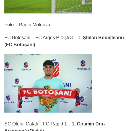
Foto – Radio Moldova
FC Botoșani – FC Argeș Pitești 3 – 1,
Ștefan Bodișteanu
(FC Botoșani)
SC Oțelul Galați – FC Rapid 1 – 1,
Cosmin Dur-
Bozoancă (Oțelul)