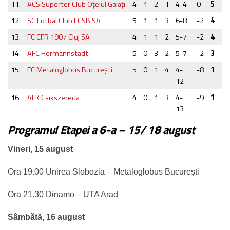
11.
ACS Suporter Club Oţelul Galaţi
4
1
2
1
4-4
0
5
12.
SC Fotbal Club FCSB SA
5
1
1
3
6-8
-2
4
13.
FC CFR 1907 Cluj SA
4
1
1
2
5-7
-2
4
14.
AFC Hermannstadt
5
0
3
2
5-7
-2
3
15.
FC Metaloglobus Bucureşti
5
0
1
4
4-
-8
1
12
16.
AFK Csikszereda
4
0
1
3
4-
-9
1
13
Programul Etapei a 6-a – 15/ 18 august
Vineri, 15 august
Ora 19.00 Unirea Slobozia – Metaloglobus București
Ora 21.30 Dinamo – UTA Arad
Sâmbătă, 16 august