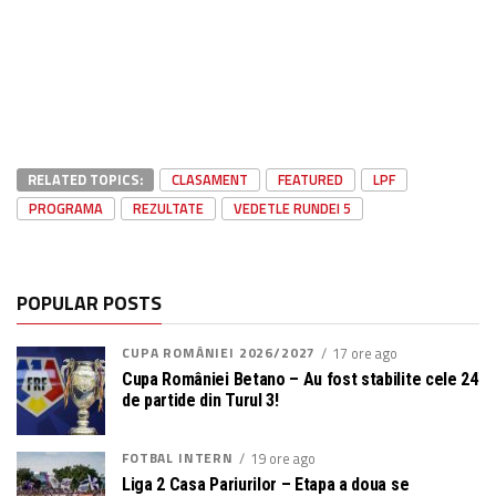
RELATED TOPICS:
CLASAMENT
FEATURED
LPF
PROGRAMA
REZULTATE
VEDETLE RUNDEI 5
POPULAR POSTS
CUPA ROMÂNIEI 2026/2027
17 ore ago
Cupa României Betano – Au fost stabilite cele 24
de partide din Turul 3!
FOTBAL INTERN
19 ore ago
Liga 2 Casa Pariurilor – Etapa a doua se