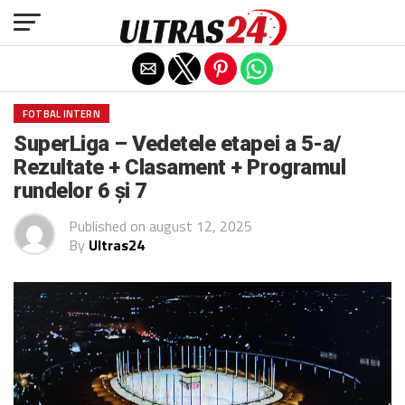
Exit mobile version
FOTBAL INTERN
SuperLiga – Vedetele etapei a 5-a/
Rezultate + Clasament + Programul
rundelor 6 și 7
Published on
august 12, 2025
By
Ultras24