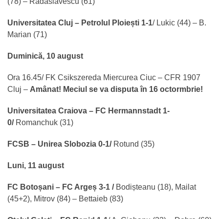
(78) – Radaslavescu (61)
Universitatea Cluj – Petrolul Ploiești 1-1
/ Lukic (44) – B.
Marian (71)
Duminică, 10 august
Ora 16.45/ FK Csikszereda Miercurea Ciuc – CFR 1907
Cluj –
Amânat! Meciul se va disputa în 16 octormbrie!
Universitatea Craiova – FC Hermannstadt 1-
0/
Romanchuk (31)
FCSB – Unirea Slobozia 0-1/
Rotund (35)
Luni, 11 august
FC Botoșani – FC Argeș 3-1 /
Bodișteanu (18), Mailat
(45+2), Mitrov (84) – Bettaieb (83)