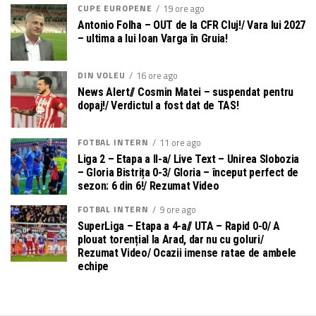
CUPE EUROPENE
19 ore ago
Antonio Folha – OUT de la CFR Cluj!/ Vara lui 2027
– ultima a lui Ioan Varga în Gruia!
DIN VOLEU
16 ore ago
News Alert// Cosmin Matei – suspendat pentru
dopaj!/ Verdictul a fost dat de TAS!
FOTBAL INTERN
11 ore ago
Liga 2 – Etapa a II-a/ Live Text – Unirea Slobozia
– Gloria Bistrița 0-3/ Gloria – început perfect de
sezon: 6 din 6!/ Rezumat Video
FOTBAL INTERN
9 ore ago
SuperLiga – Etapa a 4-a// UTA – Rapid 0-0/ A
plouat torențial la Arad, dar nu cu goluri/
Rezumat Video/ Ocazii imense ratae de ambele
echipe