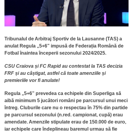
Tribunalul de Arbitraj Sportiv de la Lausanne (TAS) a
anulat Regula „5+6” impusă de Federația Română de
Fotbal înaintea începerii sezonului 2024/2025.
CSU Craiova și FC Rapid au contestat la TAS decizia
FRF și au câștigat, astfel că toate amenziile și
premieriile vor fi anulate!
Regula „5+6” prevedea ca echipele din Superliga să
aibă minimum 5 jucători români pe parcursul unui meci
întreg. Cluburile care nu o respectau în 75% din partide
pe parcursul sezonului (n.red. campionat, cupă) erau
amendate. Amenzile stipulate erau de 150.000 de euro,
iar echipele care îndeplineau baremul urmau să fie