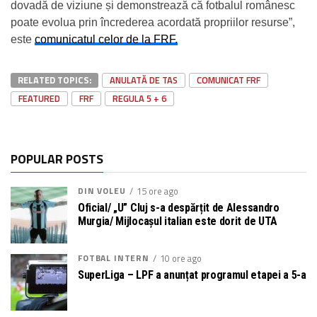
dovadă de viziune și demonstrează că fotbalul românesc
poate evolua prin încrederea acordată propriilor resurse”,
este
comunicatul celor de la FRF.
RELATED TOPICS:
ANULATĂ DE TAS
COMUNICAT FRF
FEATURED
FRF
REGULA 5 + 6
POPULAR POSTS
DIN VOLEU
15 ore ago
Oficial/ „U” Cluj s-a despărțit de Alessandro
Murgia/ Mijlocașul italian este dorit de UTA
FOTBAL INTERN
10 ore ago
SuperLiga – LPF a anunțat programul etapei a 5-a