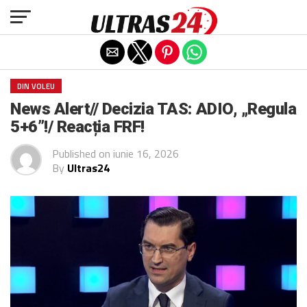
Exit mobile version
DIN VOLEU
News Alert// Decizia TAS: ADIO, „Regula
5+6”!/ Reacția FRF!
Published on
iunie 16, 2026
By
Ultras24