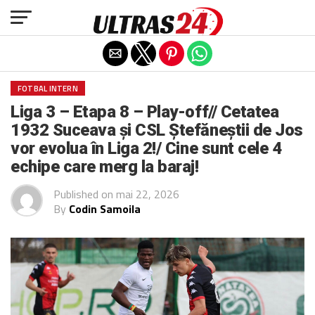
Exit mobile version
FOTBAL INTERN
Liga 3 – Etapa 8 – Play-off// Cetatea
1932 Suceava și CSL Ștefăneștii de Jos
vor evolua în Liga 2!/ Cine sunt cele 4
echipe care merg la baraj!
Published on
mai 22, 2026
By
Codin Samoila