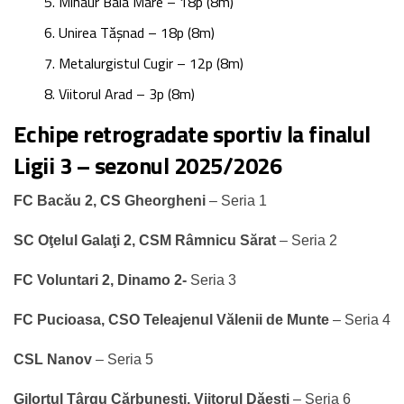
Minaur Baia Mare – 18p (8m)
Unirea Tășnad – 18p (8m)
Metalurgistul Cugir – 12p (8m)
Viitorul Arad – 3p (8m)
Echipe retrogradate sportiv la finalul
Ligii 3 – sezonul 2025/2026
FC Bacău 2, CS Gheorgheni
– Seria 1
SC Oţelul Galaţi 2, CSM Râmnicu Sărat
– Seria 2
FC Voluntari 2, Dinamo 2-
Seria 3
FC Pucioasa, CSO Teleajenul Vălenii de Munte
– Seria 4
CSL Nanov
– Seria 5
Gilortul Târgu Cărbuneşti, Viitorul Dăeşti
– Seria 6