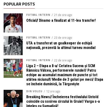
POPULAR POSTS
FOTBAL INTERN
21 de ore ago
Oficial// Dinamo a finalizat al 11-lea transfer!
FOTBAL INTERN
23 de ore ago
UTA a transferat un goalkeeper de echipă
națională, prezentă la ultimul turneu mondial
FOTBAL INTERN
22 de ore ago
Liga 2 – Etapa a II-a/ Cetatea Suceva și SCM
Râmnicu Vâlcea, performerele rundei!/ Patru
echipe au acumulat maximum de puncte și tot
atâtea niciunul!/ Medie de 3 goluri pe meci/ Etapa
se încheie duminică, la Târgoviște
DIN VOLEU
12 ore ago
Breaking News// Încheierea festivalului Untold
coincide cu sosirea circului în Gruia!/ Varga s-a
înțeles cu Șumudică!