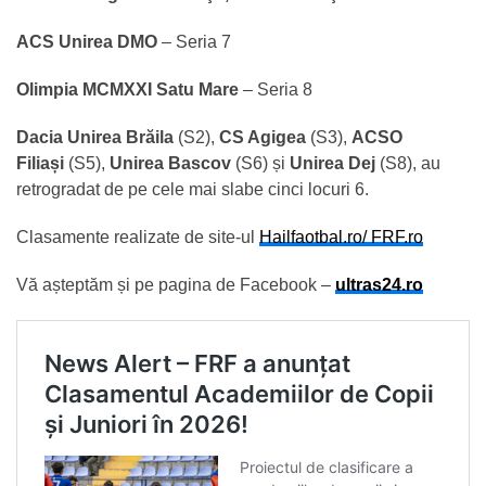
ACS Unirea DMO
– Seria 7
Olimpia MCMXXI Satu Mare
– Seria 8
Dacia Unirea Brăila
(S2),
CS Agigea
(S3),
ACSO
Filiași
(S5),
Unirea Bascov
(S6) și
Unirea Dej
(S8), au
retrogradat de pe cele mai slabe cinci locuri 6.
Clasamente realizate de site-ul
Hailfaotbal.ro/ FRF.ro
Vă așteptăm și pe pagina de Facebook –
ultras24.ro