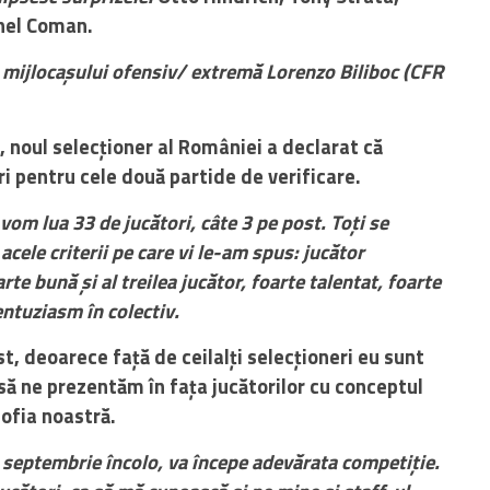
inel Coman.
 mijlocașului ofensiv/ extremă Lorenzo Biliboc (CFR
, noul selecționer al României a declarat că
i pentru cele două partide de verificare.
 vom lua 33 de jucători, câte 3 pe post. Toți se
 acele criterii pe care vi le-am spus: jucător
te bună și al treilea jucător, foarte talentat, foarte
entuziasm în colectiv.
t, deoarece față de ceilalți selecționeri eu sunt
 să ne prezentăm în fața jucătorilor cu conceptul
sofia noastră.
in septembrie încolo, va începe adevărata competiție.