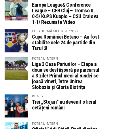
Europa League& Conference
League – CFR Cluj – Tromso IL
0-5/ KuPS Kuopio – CSU Craiova
1-1/ Rezumate Video
CUPA ROMÂNIEI 2026/2027
Cupa României Betano – Au fost
stabilite cele 24 de partide din
Turul 3!
FOTBAL INTERN
Liga 2 Casa Pariurilor – Etapa a
doua se desfășoară pe parcursul
a 3 zile/ Primul meci al rundei se
joacă vineri, între Unirea
Slobozia și Gloria Bistrița
RUGBY
Trei „Stejari” au devenit oficial
cetățeni români
FOTBAL INTERN