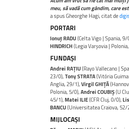
Acum am vrut să fie cât mai mulți j
meu, să vadă cum gândim, care este
a spus Gheorghe Hagi, citat de
digi
PORTARI
Ionuț RADU
(Celta Vigo | Spania, 9/
HINDRICH
(Legia Varșovia | Polonia,
FUNDAȘI
Andrei RAȚIU
(Rayo Vallecano | Spa
23/0),
Tony STRATA
(Vitória Guimar
Anglia, 29/1),
Virgil GHIȚĂ
(Hannove
Polonia, 5/0),
Andrei COUBIȘ
(U Clu
45/1),
Matei ILIE
(CFR Cluj, 0/0),
Li
BANCU
(Universitatea Craiova, 52/
MIJLOCAȘI