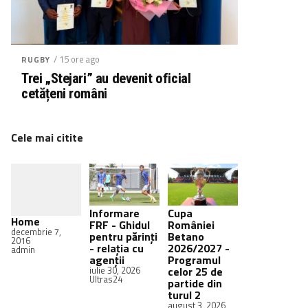
/ 15 ore ago
RUGBY
Trei „Stejari” au devenit oficial
cetățeni români
Cele mai citite
Informare
Cupa
Home
FRF - Ghidul
României
decembrie 7,
pentru părinți
Betano
2016
- relația cu
2026/2027 -
admin
agenții
Programul
iulie 30, 2026
celor 25 de
Ultras24
partide din
turul 2
august 3, 2026