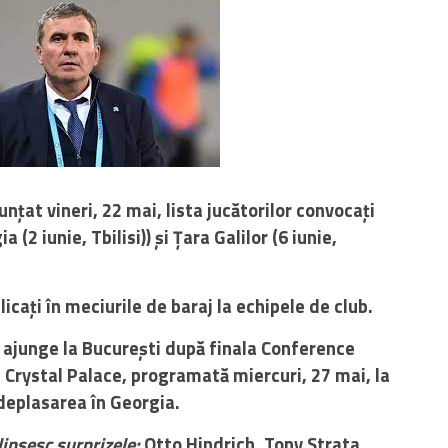
țat vineri, 22 mai, lista jucătorilor convocați
(2 iunie, Tbilisi)) și Țara Galilor (6 iunie,
plicați în meciurile de baraj la echipele de club.
 ajunge la București după finala Conference
 Crystal Palace, programată miercuri, 27 mai, la
 deplasarea în Georgia.
lipsesc surprizele:
Otto Hindrich, Tony Strata,