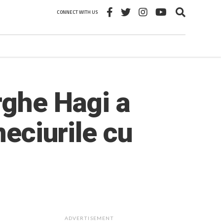
CONNECT WITH US
rghe Hagi a
meciurile cu
ADVERTISEMENT