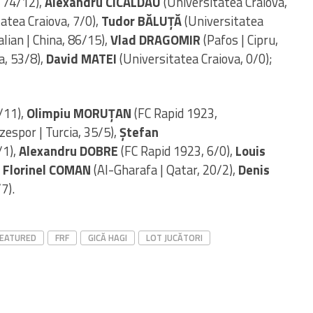
, 74/12),
Alexandru CICÂLDĂU
(Universitatea Craiova,
atea Craiova, 7/0),
Tudor BĂLUȚĂ
(Universitatea
lian | China, 86/15),
Vlad DRAGOMIR
(Pafos | Cipru,
a, 53/8),
David MATEI
(Universitatea Craiova, 0/0);
5/11),
Olimpiu MORUȚAN
(FC Rapid 1923,
zespor | Turcia, 35/5),
Ștefan
/1),
Alexandru DOBRE
(FC Rapid 1923, 6/0),
Louis
,
Florinel COMAN
(Al-Gharafa | Qatar, 20/2),
Denis
7).
FEATURED
FRF
GICĂ HAGI
LOT JUCĂTORI