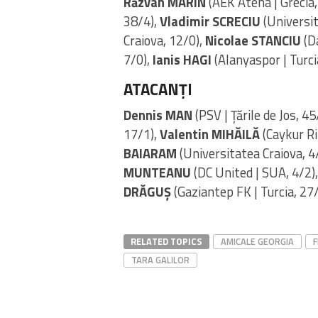
Răzvan MARIN
(AEK Atena | Grecia
38/4),
Vladimir SCRECIU
(Universit
Craiova, 12/0),
Nicolae STANCIU
(Da
7/0),
Ianis HAGI
(Alanyaspor | Turci
ATACANȚI
Dennis MAN
(PSV | Țările de Jos, 4
17/1),
Valentin MIHĂILĂ
(Caykur Ri
BAIARAM
(Universitatea Craiova, 4
MUNTEANU
(DC United | SUA, 4/2)
DRĂGUȘ
(Gaziantep FK | Turcia, 27/
RELATED TOPICS
AMICALE GEORGIA
TARA GALILOR