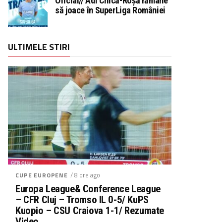
Oficial// Adi Chică-Roșă rămâne
să joace în SuperLiga României
ULTIMELE STIRI
/ 8 ore ago
CUPE EUROPENE
Europa League& Conference League
– CFR Cluj – Tromso IL 0-5/ KuPS
Kuopio – CSU Craiova 1-1/ Rezumate
Video