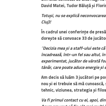
David Matei, Tudor Băluță și Flor
Totuși, nu se explică neconvocarea
Cluj)!
În cadrul unei conferințe de presă
dorește să convoace 33 de jucător
”
Decizia mea și a staff-ului este că
încadrează, într-un fel sau altul, în
experimentat, jucător de vârstă foar
tânăr, care poate aduce energie și 
Am decis să luăm 3 jucători pe pos
nou și ei trebuie să mă cunoască,
tehnic, viziunea, strategia și filo
Va fi primul contact cu ei, apoi, d