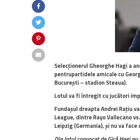
Selecționerul Gheorghe Hagi a anun
pentrupartidele amicale cu Georgia 
București – stadion Steaua).
Lotul va fi întregit cu jucători im
Fundașul dreapta Andrei Rațiu va
League, dintre Rayo Vallecano vs.
Leipzig (Germania), și nu va face
Din lotul convocat de Gică Hagi nu 