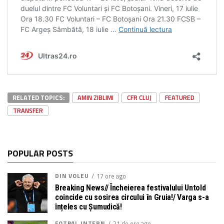
RELATED TOPICS:
AMIN ZIBLIMI
CFR CLUJ
FEATURED
TRANSFER
POPULAR POSTS
DIN VOLEU
17 ore ago
Breaking News// Încheierea festivalului Untold
coincide cu sosirea circului în Gruia!/ Varga s-a
înțeles cu Șumudică!
FOTBAL INTERN
21 de ore ago