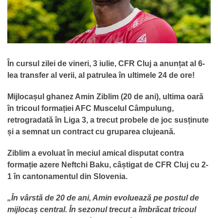
În cursul zilei de vineri, 3 iulie, CFR Cluj a anunțat al 6-
lea transfer al verii, al patrulea în ultimele 24 de ore!
Mijlocașul ghanez Amin Ziblim (20 de ani), ultima oară
în tricoul formației AFC Muscelul Câmpulung,
retrogradată în Liga 3, a trecut probele de joc susținute
și a semnat un contract cu gruparea clujeană.
Ziblim a evoluat în meciul amical disputat contra
formație azere Neftchi Baku, câștigat de CFR Cluj cu 2-
1 în cantonamentul din Slovenia.
„În vârstă de 20 de ani, Amin evoluează pe postul de
mijlocaș central. În sezonul trecut a îmbrăcat tricoul