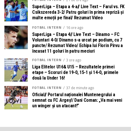
SuperLiga – Etapa a 4-a// Live Text – Farul vs. FK
Csikszereda 3-2/ Patru goluri în prima repriză și
multe emoții pe final/ Rezumat Video
FOTBAL INTERN
16 ore ago
SuperLiga – Etapa 4// Live Text – Dinamo – FC
Voluntari 4-0/ Dinamo s-a urcat pe podium, cu 7
puncte/ Rezumat Video/ Echipa lui Florin Pîrvu a
încasat 11 goluri în patru meciuri
FOTBAL INTERN
3 ore ago
Liga Elitelor U16& U15 – Rezultatele primei
etape – Scoruri de 19-0, 15-1 și 14-0, primele
două la Under 16!
FOTBAL INTERN
37 de minute ago
Oficial// Portarul naționalei Muntenegrului a
semnat cu FC Argeș!/ Dani Coman: „Va mai veni
un winger și un atacant!”