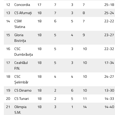
12
Concordia
17
7
3
7
25-18
13
CS Afumaţi
18
7
3
8
25-24
14
CSM
18
6
5
7
22-22
Slatina
15
Gloria
18
5
4
9
23-27
Bistrița
16
CSC
18
5
3
10
22-32
Dumbrăviţa
17
Ceahlăul
18
5
3
10
17-34
P.N.
18
CSC
18
4
4
10
24-27
Şelimbăr
19
CS Dinamo
18
2
6
10
13-30
20
CS Tunari
18
2
5
11
14-33
21
Olimpia
18
3
1
14
14-40
S.M.