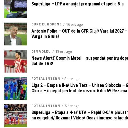
SuperLiga – LPF a anunțat programul etapei a 5-a
CUPE EUROPENE
16 ore ago
Antonio Folha – OUT de la CFR Cluj!/ Vara lui 2027 – 
Varga în Gruia!
DIN VOLEU
13 ore ago
News Alert// Cosmin Matei – suspendat pentru dopaj
dat de TAS!
FOTBAL INTERN
8 ore ago
Liga 2 – Etapa a II-a/ Live Text – Unirea Slobozia – G
Gloria – început perfect de sezon: 6 din 6!/ Rezuma
FOTBAL INTERN
6 ore ago
SuperLiga – Etapa a 4-a// UTA – Rapid 0-0/ A plouat t
nu cu goluri/ Rezumat Video/ Ocazii imense ratae 