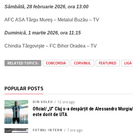
Sâmbătă, 28 februarie 2026, ora 13:00
AFC ASA Târgu Mureş – Metalul Buzău – TV
Duminică, 1 martie 2026, ora 11:15
Chindia Târgovişte – FC Bihor Oradea – TV
RELATED TOPICS:
CONCORDIA
CORVINUL
FEATURED
LIGA
POPULAR POSTS
DIN VOLEU
12 ore ago
Oficial/ „U” Cluj s-a despărțit de Alessandro Murgia/ 
este dorit de UTA
FOTBAL INTERN
7 ore ago