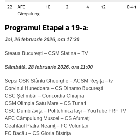
22
AFC
18
2
4
12
8-41
Câmpulung
Programul Etapei a 19-a:
Joi, 26 februarie 2026, ora 17:30
Steaua Bucureşti – CSM Slatina – TV
Sâmbătă, 28 februarie 2026, ora 11:00
Sepsi OSK Sfântu Gheorghe – ACSM Reşiţa – tv
Corvinul Hunedoara – CS Dinamo Bucureşti
CSC Şelimbăr – Concordia Chiajna
CSM Olimpia Satu Mare – CS Tunari
CSC Dumbrăviţa – Politehnica Iaşi – YouTube FRF TV
AFC Câmpulung Muscel – CS Afumaţi
Ceahlăul Piatra Neamţ – FC Voluntari
FC Bacău – CS Gloria Bistrița