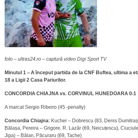
foto – ultras24.ro – captură video Digi Sport TV
Minutul 1 – A început partida de la CNF Buftea, ultima a 
18 a Ligii 2 Casa Pariurilor.
CONCORDIA CHIAJNA vs. CORVINUL HUNEDOARA 0-1
A marcat Sergio Ribeiro (45 -penalty)
Concordia Chiajna:
Kucher – Dobrescu (83, Denis Dumitrașc
Bălașa, Pereira – Grigore, R. Lazăr (69, Neicuțescu), Ciuciulet
Jipa) – Bălan, Păcuraru (69, Tache)