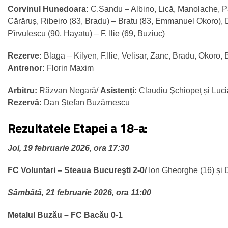
Corvinul Hunedoara:
C.Sandu – Albino, Lică, Manolache, P
Cărăruș, Ribeiro (83, Bradu) – Bratu (83, Emmanuel Okoro),
Pîrvulescu (90, Hayatu) – F. Ilie (69, Buziuc)
Rezerve:
Blaga – Kilyen, F.Ilie, Velisar, Zanc, Bradu, Okoro,
Antrenor:
Florin Maxim
Arbitru:
Răzvan Negară/
Asistenți:
Claudiu Şchiopeţ și Luc
Rezervă:
Dan Ștefan Buzărnescu
Rezultatele Etapei a 18-a:
Joi, 19 februarie 2026, ora 17:30
FC Voluntari – Steaua Bucureşti 2-0/
Ion Gheorghe (16) și 
Sâmbătă, 21 februarie 2026, ora 11:00
Metalul Buzău – FC Bacău 0-1