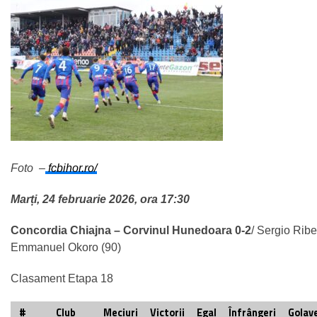
Foto –
fcbihor.ro/
Marți, 24 februarie 2026, ora 17:30
Concordia Chiajna – Corvinul Hunedoara 0-2
/ Sergio Ribe
Emmanuel Okoro (90)
Clasament Etapa 18
#
Club
Meciuri
Victorii
Egal
Înfrângeri
Golave