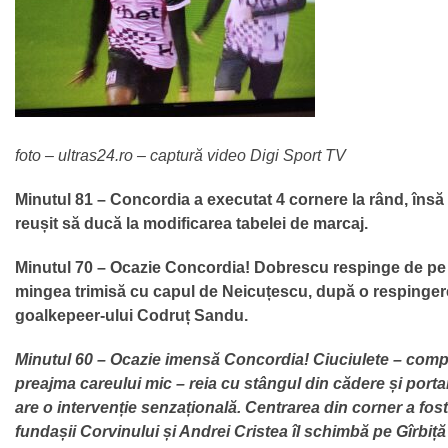
foto – ultras24.ro – captură video Digi Sport TV
Minutul 81 – Concordia a executat 4 cornere la rând, însă
reușit să ducă la modificarea tabelei de marcaj.
Minutul 70 – Ocazie Concordia! Dobrescu respinge de pe l
mingea trimisă cu capul de Neicuțescu, după o respingere
goalkepeer-ului Codruț Sandu.
Minutul 60 – Ocazie imensă Concordia! Ciuciulete – comple
preajma careului mic – reia cu stângul din cădere și porta
are o intervenție senzațională. Centrarea din corner a fos
fundașii Corvinului și Andrei Cristea îl schimbă pe Gîrbiță