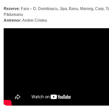
Rezerve:
Fara – D. Dumitrașcu, Jipa, Banu, Marong, Carp, T
Pădureanu
Antrenor:
Andrei Cristea