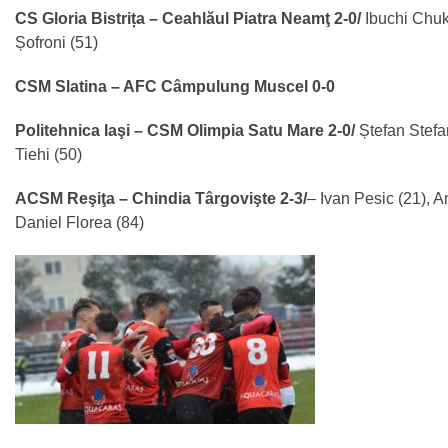
CS Gloria Bistrița – Ceahlăul Piatra Neamţ 2-0/
Ibuchi Chuk
Șofroni (51)
CSM Slatina – AFC Câmpulung Muscel 0-0
Politehnica Iaşi – CSM Olimpia Satu Mare 2-0/
Ștefan Stefan
Tiehi (50)
ACSM Reşiţa – Chindia Târgovişte 2-3/
– Ivan Pesic (21), A
Daniel Florea (84)