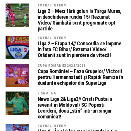
FOTBAL INTERN
Liga 2 – Meci fără goluri la Târgu Mureș,
în deschiderea rundei 15/ Rezumat
Video/ Sâmbătă sunt programate opt
partide
FOTBAL INTERN
Liga 2 – Etapa 14// Concordia se impune
în fața FC Bihor/ Rezumat Video/
Orădenii sunt în pierdere de viteză!
CUPA ROMANIEI 2025/2026
Cupa României – Faza Grupelor/ Victorii
pentru Hermannstadt și Rapid/ Remize în
duelurile echipelor din SuperLiga
LIGA A II-A
News Liga 2& Liga3// Cristi Pustai a
revenit în Moldova!/ SC Popești
Leordeni, două „știri” într-un singur
comunicat!
FOTBAL INTERN