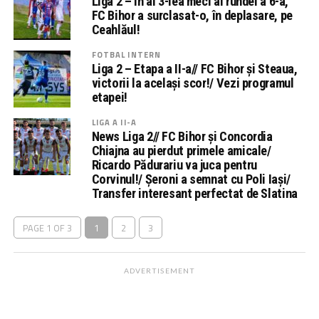
Liga 2 – În al 3-lea meci al rundei a 6-a,
FC Bihor a surclasat-o, în deplasare, pe
Ceahlăul!
FOTBAL INTERN
Liga 2 – Etapa a II-a// FC Bihor și Steaua,
victorii la același scor!/ Vezi programul
etapei!
LIGA A II-A
News Liga 2// FC Bihor și Concordia
Chiajna au pierdut primele amicale/
Ricardo Pădurariu va juca pentru
Corvinul!/ Șeroni a semnat cu Poli Iași/
Transfer interesant perfectat de Slatina
PAGE 1 OF 3
1
2
3
ADVERTISEMENT