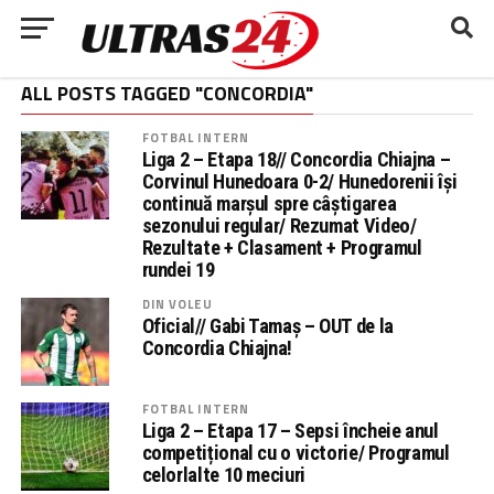
ALL POSTS TAGGED "CONCORDIA"
FOTBAL INTERN
Liga 2 – Etapa 18// Concordia Chiajna –
Corvinul Hunedoara 0-2/ Hunedorenii își
continuă marșul spre câștigarea
sezonului regular/ Rezumat Video/
Rezultate + Clasament + Programul
rundei 19
DIN VOLEU
Oficial// Gabi Tamaș – OUT de la
Concordia Chiajna!
FOTBAL INTERN
Liga 2 – Etapa 17 – Sepsi încheie anul
competițional cu o victorie/ Programul
celorlalte 10 meciuri