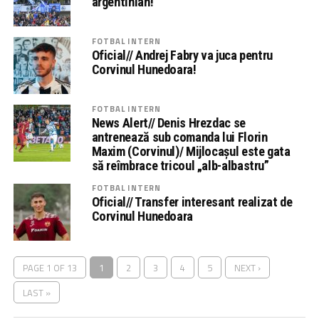
argentinian!
FOTBAL INTERN
Oficial// Andrej Fabry va juca pentru
Corvinul Hunedoara!
FOTBAL INTERN
News Alert// Denis Hrezdac se
antrenează sub comanda lui Florin
Maxim (Corvinul)/ Mijlocașul este gata
să reîmbrace tricoul „alb-albastru”
FOTBAL INTERN
Oficial// Transfer interesant realizat de
Corvinul Hunedoara
PAGE 1 OF 13
1
2
3
4
5
NEXT ›
LAST »