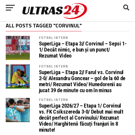
ALL POSTS TAGGED "CORVINUL"
FOTBAL INTERN
SuperLiga – Etapa 3// Corvinul – Sepsi 1-
1/ Decât nimic, e bun și un punct/
Rezumat Video
FOTBAL INTERN
SuperLiga – Etapa 2// Farul vs. Corvinul
2-0/ Alexandru Goncear – gol de la 60 de
metri/ Rezumat Video/ Hunedorenii au
jucat 39 de minute cu om în minus
FOTBAL INTERN
SuperLiga 2026/27 – Etapa 1/ Corvinul
vs. FK Csikszereda 3-0/ Debut mai mult
decât perfect al Corvinului/ Rezumat
Video/ Harghitenii făcuți franjuri în 8
minute!