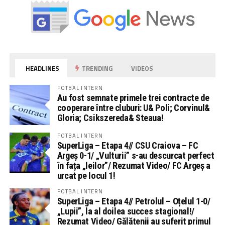
HEADLINES
TRENDING
VIDEOS
FOTBAL INTERN
Au fost semnate primele trei contracte de
cooperare între cluburi: U& Poli; Corvinul&
Gloria; Csikszereda& Steaua!
FOTBAL INTERN
SuperLiga – Etapa 4// CSU Craiova – FC
Argeș 0-1/ „Vulturii” s-au descurcat perfect
în fața „leilor”/ Rezumat Video/ FC Argeș a
urcat pe locul 1!
FOTBAL INTERN
SuperLiga – Etapa 4// Petrolul – Oțelul 1-0/
„Lupii”, la al doilea succes stagional!/
Rezumat Video/ Gălățenii au suferit primul