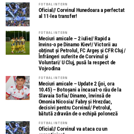
FOTBAL INTERN
Oficial// Corvinul Hunedoara a perfectat
al 11-lea transfer!
FOTBAL INTERN
Meciuri amicale – 2 iulie// Rapid a
învins-o pe Dinamo Kiev!/ Victorii au
obținut și Petrolul, FC Argeș și CFR Cluj /
Înfrângeri suferite de Corvinul și
Voluntari/ U Cluj, pusă la respect de
Vojvodina
FOTBAL INTERN
Meciuri amicale – Update 2 (joi, ora
10.45) – Botoșani a încasat-o rău de la
Slavaia Sofia/ Dinamo, învinsă de
Omonia Nicosia/ Fabry și Hrezdac,
decisivi pentru Corvinul/ Petrolul,
bătută zdravăn de o echipă poloneză
FOTBAL INTERN
Oficial// Corvinul va ataca cu un