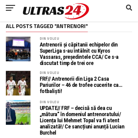
ALL POSTS TAGGED "ANTRENORI"
DIN VOLEU
Antrenorii și căpitanii echipelor din
SuperLiga s-au întâlnit cu Kyros
Vassaras, președintele CCA/ Ce s-a
discutat timp de trei ore
DIN VOLEU
FRF// Antrenorii din Liga 2 Casa
Pariurilor – 46 de trofee cucerite ca…
fotbaliști!
DIN VOLEU
UPDATE// FRF – decisă să dea cu
„mătura” în domeniul antrenoratului/
Licența lui Mehmet Topal va fi atent
analizată!/ Ce sancțiuni anunță Lucian
Burchel