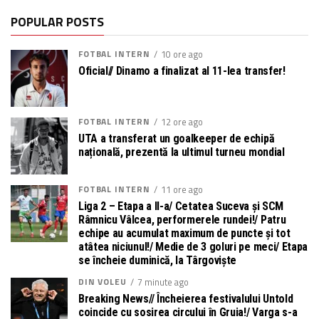
POPULAR POSTS
FOTBAL INTERN
10 ore ago
Oficial// Dinamo a finalizat al 11-lea transfer!
FOTBAL INTERN
12 ore ago
UTA a transferat un goalkeeper de echipă
națională, prezentă la ultimul turneu mondial
FOTBAL INTERN
11 ore ago
Liga 2 – Etapa a II-a/ Cetatea Suceva și SCM
Râmnicu Vâlcea, performerele rundei!/ Patru
echipe au acumulat maximum de puncte și tot
atâtea niciunul!/ Medie de 3 goluri pe meci/ Etapa
se încheie duminică, la Târgoviște
DIN VOLEU
7 minute ago
Breaking News// Încheierea festivalului Untold
coincide cu sosirea circului în Gruia!/ Varga s-a