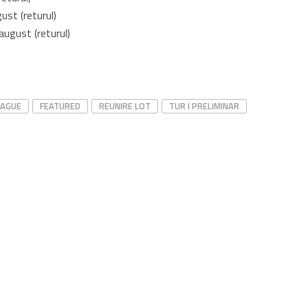
ust (returul)
august (returul)
EAGUE
FEATURED
REUNIRE LOT
TUR I PRELIMINAR