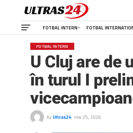
FOTBAL INTERN
FOTBAL INTERNATIO
FOTBAL INTERN
U Cluj are de 
în turul I pre
vicecampioane
by
Ultras24
mai 25, 2026