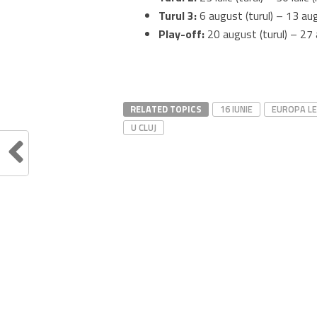
Turul 3:
6 august (turul) – 13 aug
Play-off:
20 august (turul) – 27 
RELATED TOPICS
16 IUNIE
EUROPA L
U CLUJ