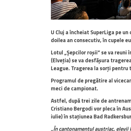
U Cluj a încheiat SuperLiga pe un o
doilea an consecutiv, în cupele 
Lotul „Șepcilor roșii” se va reuni î
(Elveția) se va desfășura tragerea
League. Tragerea la sorți pentru t
Programul de pregătire al vicecam
meci de campionat.
Astfel, după trei zile de antrenam
Cristiano Bergodi vor pleca în Aus
iulie) în stațiunea Bad Radkersbur
„În cantonamentul austriac, elevii 