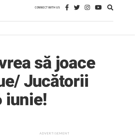
CONNECT WITH US
 vrea să joace
ue/ Jucătorii
 iunie!
ADVERTISEMENT