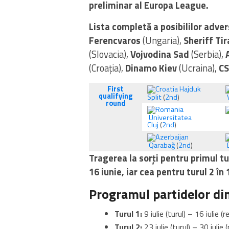
preliminar al Europa League.
Lista completă a posibililor adver
Ferencvaros
(Ungaria),
Sheriff Tir
(Slovacia),
Vojvodina Sad
(Serbia),
(Croația),
Dinamo Kiev
(Ucraina),
CS
First
Hajduk
qualifying
Split
(
2nd
)
round
Universitatea
Cluj
(
2nd
)
Qarabağ
(
2nd
)
Tragerea la sorți pentru primul t
16 iunie, iar cea pentru turul 2 în 
Programul partidelor din
Turul 1:
9 iulie (turul) – 16 iulie (r
Turul 2:
23 iulie (turul) – 30 iulie (