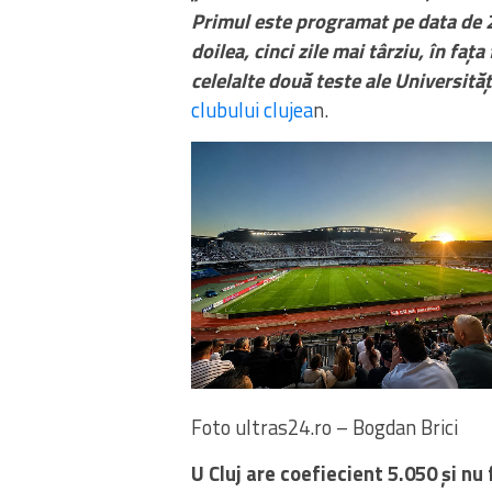
Primul este programat pe data de 22
doilea, cinci zile mai târziu, în fa
celelalte două teste ale Universităț
clubului clujea
n.
Foto ultras24.ro – Bogdan Brici
U Cluj are coefiecient 5.050 și nu 