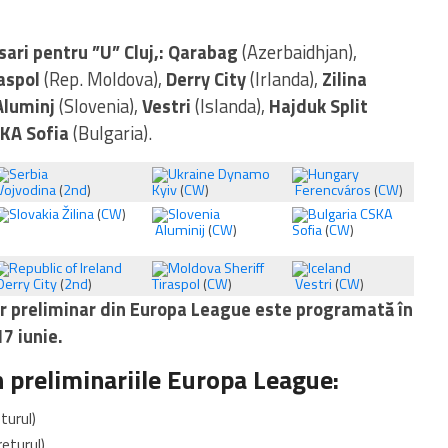
sari pentru ”U” Cluj,: Qarabag
(Azerbaidhjan),
aspol
(Rep. Moldova),
Derry City
(Irlanda),
Zilina
Aluminj
(Slovenia),
Vestri
(Islanda),
Hajduk Split
KA Sofia
(Bulgaria).
Dynamo
Vojvodina
(
2nd
)
Kyiv
(
CW
)
Ferencváros
(
CW
)
Žilina
(
CW
)
CSKA
Aluminij
(
CW
)
Sofia
(
CW
)
Sheriff
Derry City
(
2nd
)
Tiraspol
(
CW
)
Vestri
(
CW
)
ur preliminar din Europa League este programată în
17 iunie.
 preliminariile Europa League:
eturul)
returul)