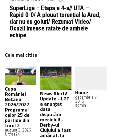
SuperLiga – Etapa a 4-a// UTA –
Rapid 0-0/ A plouat torențial la Arad,
dar nu cu goluri/ Rezumat Video/
Ocazii imense ratate de ambele
echipe
Cele mai citite
Cupa
Home
News Alert//
României
decembrie 7,
Update - LPF
Betano
2016
a anunțat
2026/2027 -
admin
data
Programul
disputării
celor 25 de
meciului! -
partide din
Derby-ul
turul 2
Clujului a fost
august 3, 2026
Ultras24
amânat, la