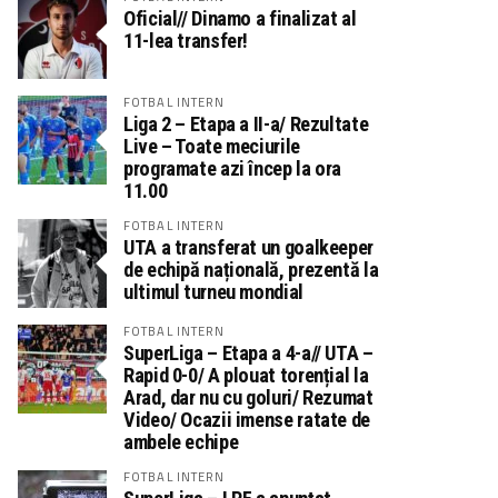
Oficial// Dinamo a finalizat al
11-lea transfer!
FOTBAL INTERN
Liga 2 – Etapa a II-a/ Rezultate
Live – Toate meciurile
programate azi încep la ora
11.00
FOTBAL INTERN
UTA a transferat un goalkeeper
de echipă națională, prezentă la
ultimul turneu mondial
FOTBAL INTERN
SuperLiga – Etapa a 4-a// UTA –
Rapid 0-0/ A plouat torențial la
Arad, dar nu cu goluri/ Rezumat
Video/ Ocazii imense ratate de
ambele echipe
FOTBAL INTERN