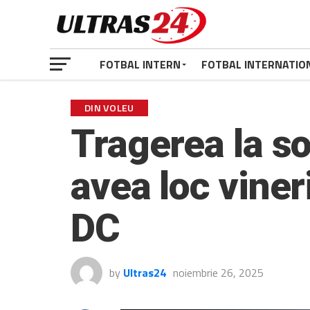
FOTBAL INTERN
FOTBAL INTERNATIO
DIN VOLEU
Tragerea la s
avea loc viner
DC
by
Ultras24
noiembrie 26, 2025