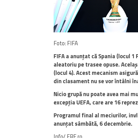
Foto: FIFA
FIFA a anunțat că Spania (locul 1 F
aleatoriu pe trasee opuse. Același 
(locul 4). Acest mecanism asigură
din clasament nu se vor întâlni în
Nicio grupă nu poate avea mai mul
excepția UEFA, care are 16 repre
Programul final al meciurilor, invl
anunțat sâmbătă, 6 decembrie.
Info/ FRF.ro