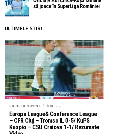
Oficial// Adi Chică-Roșă rămâne
să joace în SuperLiga României
ULTIMELE STIRI
/ 14 ore ago
CUPE EUROPENE
Europa League& Conference League
– CFR Cluj – Tromso IL 0-5/ KuPS
Kuopio – CSU Craiova 1-1/ Rezumate
Video