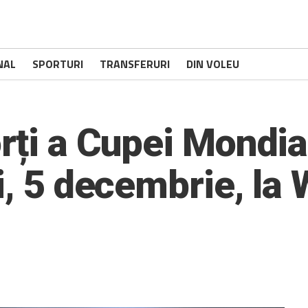
NAL
SPORTURI
TRANSFERURI
DIN VOLEU
orți a Cupei Mondi
i, 5 decembrie, la