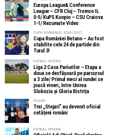
Europa League& Conference
League – CFR Cluj – Tromso IL
0-5/ KuPS Kuopio – CSU Craiova
1-1/ Rezumate Video
CUPA ROMÂNIEI 2026/2027
Cupa României Betano – Au fost
stabilite cele 24 de partide din
Turul 3!
FOTBAL INTERN
Liga 2 Casa Pariurilor – Etapa a
doua se desfășoară pe parcursul
a 3 zile/ Primul meci al rundei se
joacă vineri, între Unirea
Slobozia și Gloria Bistrița
RUGBY
Trei „Stejari” au devenit oficial
cetățeni români
FOTBAL INTERN