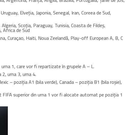
a, Argentina, Franța, Anglia, Brazilia, Portugalia, Țările de Jos,
 Uruguay, Elveția, Japonia, Senegal, Iran, Coreea de Sud,
 Algeria, Scoția, Paraguay, Tunisia, Coasta de Fildeș,
, Africa de Sud
hana, Curaçao, Haiti, Noua Zeelandă, Play-off European A, B, C
urna 1, care vor fi repartizate în grupele A – L.
 2, urna 3, urna 4.
Mexic – poziția A1 (bila verde), Canada – poziția B1 (bila roșie),
t FIFA superior din urna 1 vor fi alocate automat pe poziția 1