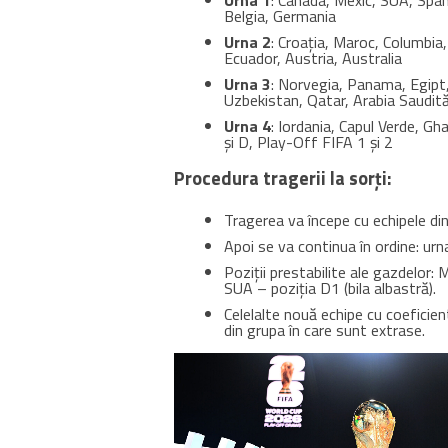
Urna 1
: Canada, Mexic, SUA, Spani
Belgia, Germania
Urna 2
: Croația, Maroc, Columbia,
Ecuador, Austria, Australia
Urna 3
: Norvegia, Panama, Egipt,
Uzbekistan, Qatar, Arabia Saudită
Urna 4
: Iordania, Capul Verde, G
și D, Play-Off FIFA 1 și 2
Procedura tragerii la sorți:
Tragerea va începe cu echipele din 
Apoi se va continua în ordine: urna
Poziții prestabilite ale gazdelor: 
SUA – poziția D1 (bila albastră).
Celelalte nouă echipe cu coeficien
din grupa în care sunt extrase.