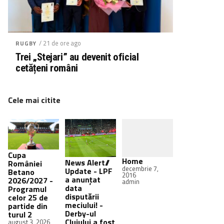
/ 21 de ore ago
RUGBY
Trei „Stejari” au devenit oficial
cetățeni români
Cele mai citite
Cupa
Home
News Alert//
României
decembrie 7,
Update - LPF
Betano
2016
a anunțat
2026/2027 -
admin
data
Programul
disputării
celor 25 de
meciului! -
partide din
Derby-ul
turul 2
Clujului a fost
august 3, 2026