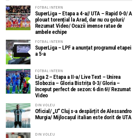
FOTBAL INTERN
SuperLiga – Etapa a 4-a// UTA – Rapid 0-0/ A
plouat torențial la Arad, dar nu cu goluri/
Rezumat Video/ Ocazii imense ratae de
ambele echipe
FOTBAL INTERN
SuperLiga – LPF a anunțat programul etapei
a 5-a
FOTBAL INTERN
Liga 2 – Etapa a II-a/ Live Text – Unirea
Slobozia – Gloria Bistrița 0-3/ Gloria –
început perfect de sezon: 6 din 6!/ Rezumat
Video
DIN VOLEU
Oficial/ „U” Cluj s-a despărțit de Alessandro
Murgia/ Mijlocașul italian este dorit de UTA
DIN VOLEU