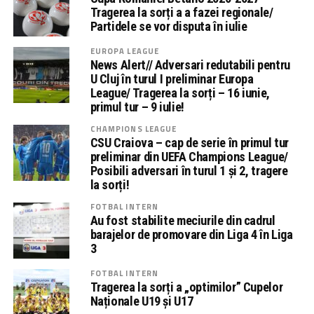
Tragerea la sorți a a fazei regionale/
Partidele se vor disputa în iulie
EUROPA LEAGUE
News Alert// Adversari redutabili pentru
U Cluj în turul I preliminar Europa
League/ Tragerea la sorți – 16 iunie,
primul tur – 9 iulie!
CHAMPIONS LEAGUE
CSU Craiova – cap de serie în primul tur
preliminar din UEFA Champions League/
Posibili adversari în turul 1 și 2, tragere
la sorți!
FOTBAL INTERN
Au fost stabilite meciurile din cadrul
barajelor de promovare din Liga 4 în Liga
3
FOTBAL INTERN
Tragerea la sorți a „optimilor” Cupelor
Naționale U19 și U17