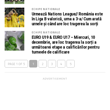
ECHIPE NATIONALE
Urmează Nations League// România este
în Liga B valorică, urna a 3-a/ Cum arată
urnele și când are loc tragerea la sorți
ECHIPE NATIONALE
EURO U19 & EURO U17 – Miercuri, 10
decembrie, are loc tragerea la sorți a
următoarei etape a calificărilor pentru
turneele de calificare
PAGE 1 OF 5
1
2
3
4
5
ADVERTISEMENT