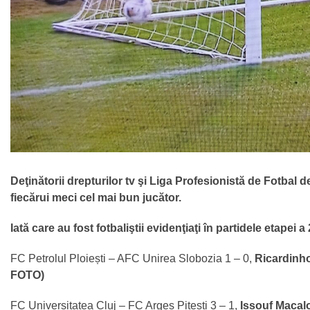
Deţinătorii drepturilor tv şi Liga Profesionistă de Fotbal 
fiecărui meci cel mai bun jucător.
Iată care au fost fotbaliştii evidenţiaţi în partidele etapei a
FC Petrolul Ploiești – AFC Unirea Slobozia 1 – 0,
Ricardinho
FOTO)
FC Universitatea Cluj – FC Argeș Pitești 3 – 1,
Issouf Macalo