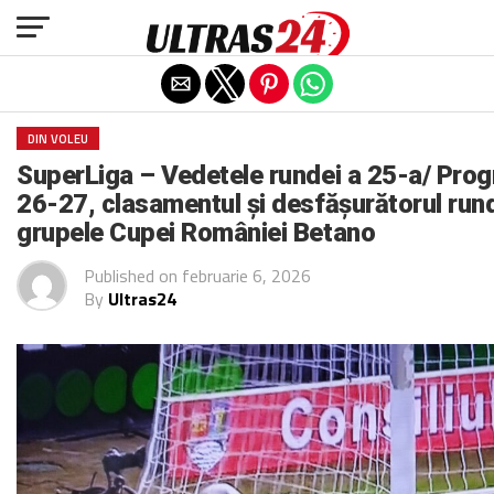
Exit mobile version
DIN VOLEU
SuperLiga – Vedetele rundei a 25-a/ Prog
26-27, clasamentul și desfășurătorul rund
grupele Cupei României Betano
Published on
februarie 6, 2026
By
Ultras24