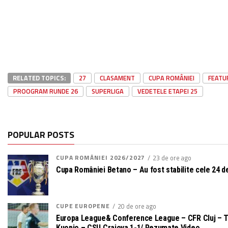
RELATED TOPICS:
27
CLASAMENT
CUPA ROMÂNIEI
FEATU
PROOGRAM RUNDE 26
SUPERLIGA
VEDETELE ETAPEI 25
POPULAR POSTS
CUPA ROMÂNIEI 2026/2027
23 de ore ago
Cupa României Betano – Au fost stabilite cele 24 de 
CUPE EUROPENE
20 de ore ago
Europa League& Conference League – CFR Cluj – T
Kuopio – CSU Craiova 1-1/ Rezumate Video