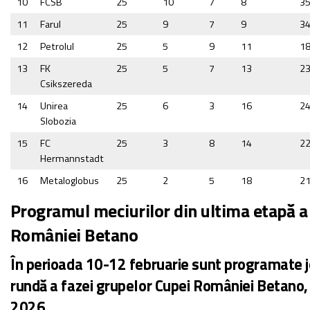
10
FCSB
25
10
7
8
3
11
Farul
25
9
7
9
3
12
Petrolul
25
5
9
11
1
13
FK
25
5
7
13
2
Csikszereda
14
Unirea
25
6
3
16
2
Slobozia
15
FC
25
3
8
14
2
Hermannstadt
16
Metaloglobus
25
2
5
18
2
Programul meciurilor din ultima etapă a
României Betano
În perioada 10-12 februarie sunt programate jo
rundă a fazei grupelor Cupei României Betano,
2026.