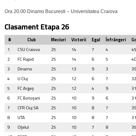
Ora 20.00 Dinamo București – Universitatea Craiova
Clasament Etapa 26
#
Club
Meciuri
Victorii
Egal
Înfrângeri
Go
1
CSU Craiova
25
14
7
4
4
2
FC Rapid
25
14
6
5
4
3
Dinamo
25
13
9
3
3
4
U Cluj
25
12
6
7
3
5
FC Argeş
25
12
4
9
3
6
FC Botoşani
25
10
9
6
3
7
CFR Cluj SA
25
10
8
7
3
8
UTA
25
10
8
7
3
9
Oţelul
25
10
7
8
3