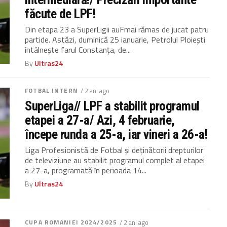
făcute de LPF!
Din etapa 23 a SuperLigii auFmai rămas de jucat patru
partide. Astăzi, duminică 25 ianuarie, Petrolul Ploiești
întâlnește farul Constanța, de...
By
Ultras24
FOTBAL INTERN
/ 2 ani ago
SuperLiga// LPF a stabilit programul
etapei a 27-a/ Azi, 4 februarie,
începe runda a 25-a, iar vineri a 26-a!
Liga Profesionistă de Fotbal și deținătorii drepturilor
de televiziune au stabilit programul complet al etapei
a 27-a, programată în perioada 14...
By
Ultras24
CUPA ROMANIEI 2024/2025
/ 2 ani ago