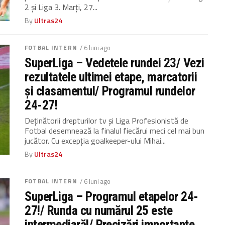
2 și Liga 3. Marți, 27...
By
Ultras24
FOTBAL INTERN
/ 6 luni ago
SuperLiga – Vedetele rundei 23/ Vezi
rezultatele ultimei etape, marcatorii
și clasamentul/ Programul rundelor
24-27!
Deţinătorii drepturilor tv şi Liga Profesionistă de
Fotbal desemnează la finalul fiecărui meci cel mai bun
jucător. Cu excepția goalkeeper-ului Mihai...
By
Ultras24
FOTBAL INTERN
/ 6 luni ago
SuperLiga – Programul etapelor 24-
27!/ Runda cu numărul 25 este
intermediară!/ Precizări importante