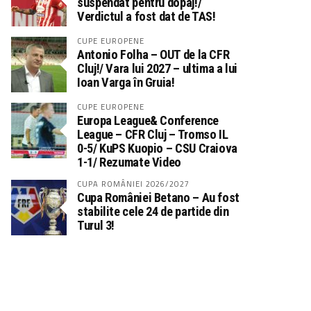
suspendat pentru dopaj!/
Verdictul a fost dat de TAS!
CUPE EUROPENE
Antonio Folha – OUT de la CFR
Cluj!/ Vara lui 2027 – ultima a lui
Ioan Varga în Gruia!
CUPE EUROPENE
Europa League& Conference
League – CFR Cluj – Tromso IL
0-5/ KuPS Kuopio – CSU Craiova
1-1/ Rezumate Video
CUPA ROMÂNIEI 2026/2027
Cupa României Betano – Au fost
stabilite cele 24 de partide din
Turul 3!