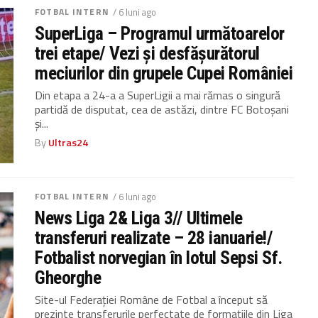
FOTBAL INTERN
/ 6 luni ago
SuperLiga – Programul următoarelor
trei etape/ Vezi și desfășurătorul
meciurilor din grupele Cupei României
Din etapa a 24-a a SuperLigii a mai rămas o singură
partidă de disputat, cea de astăzi, dintre FC Botoșani
și...
By
Ultras24
FOTBAL INTERN
/ 6 luni ago
News Liga 2& Liga 3// Ultimele
transferuri realizate – 28 ianuarie!/
Fotbalist norvegian în lotul Sepsi Sf.
Gheorghe
Site-ul Federației Române de Fotbal a început să
prezinte transferurile perfectate de formațiile din Liga