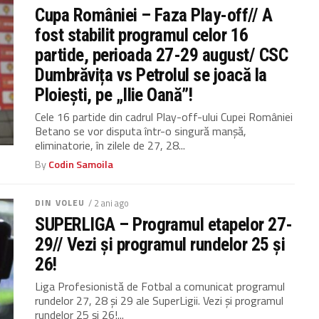
Cupa României – Faza Play-off// A
fost stabilit programul celor 16
partide, perioada 27-29 august/ CSC
Dumbrăvița vs Petrolul se joacă la
Ploiești, pe „Ilie Oană”!
Cele 16 partide din cadrul Play-off-ului Cupei României
Betano se vor disputa într-o singură manșă,
eliminatorie, în zilele de 27, 28...
By
Codin Samoila
DIN VOLEU
/ 2 ani ago
SUPERLIGA – Programul etapelor 27-
29// Vezi și programul rundelor 25 și
26!
Liga Profesionistă de Fotbal a comunicat programul
rundelor 27, 28 și 29 ale SuperLigii. Vezi și programul
rundelor 25 și 26!...