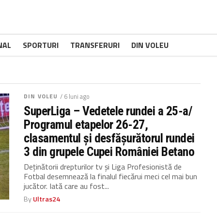
NAL
SPORTURI
TRANSFERURI
DIN VOLEU
DIN VOLEU
/ 6 luni ago
SuperLiga – Vedetele rundei a 25-a/
Programul etapelor 26-27,
clasamentul și desfășurătorul rundei
3 din grupele Cupei României Betano
Deţinătorii drepturilor tv şi Liga Profesionistă de
Fotbal desemnează la finalul fiecărui meci cel mai bun
jucător. Iată care au fost...
By
Ultras24