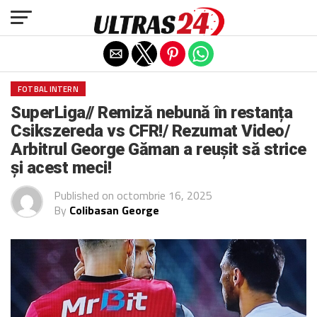
Exit mobile version
FOTBAL INTERN
SuperLiga// Remiză nebună în restanța
Csikszereda vs CFR!/ Rezumat Video/
Arbitrul George Găman a reușit să strice
și acest meci!
Published on
octombrie 16, 2025
By
Colibasan George