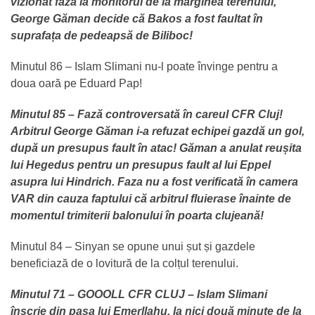
vizionat faza la monitorul de la marginea terenului,
George Găman decide că Bakos a fost faultat în
suprafața de pedeapsă de Biliboc!
Minutul 86 – Islam Slimani nu-l poate învinge pentru a
doua oară pe Eduard Pap!
Minutul 85 – Fază controversată în careul CFR Cluj!
Arbitrul George Găman i-a refuzat echipei gazdă un gol,
după un presupus fault în atac! Găman a anulat reușita
lui Hegedus pentru un presupus fault al lui Eppel
asupra lui Hindrich. Faza nu a fost verificată în camera
VAR din cauza faptului că arbitrul fluierase înainte de
momentul trimiterii balonului în poarta clujeană!
Minutul 84 – Sinyan se opune unui șut și gazdele
beneficiază de o lovitură de la colțul terenului.
Minutul 71 – GOOOLL CFR CLUJ – Islam Slimani
înscrie din pasa lui Emerllahu, la nici două minute de la