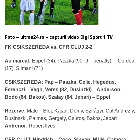
Foto – ultras24.ro – captură video Digi Sport 1 TV
FK CSIKSZEREDA vs. CFR CLUJ 2-2
Au marcat:
Eppel (34), Paszka (90+9 – penalty) – Cordea
(17), Slimani (71)
CSIKSZEREDA:
Pap – Paszka, Celic, Hegedus,
Ferenczi – Vegh, Veres (82, Dusinzki) – Anderson,
Bodo (64, Bakos), Szalay (64, Jebari) – Eppel
Rezerve:
Mate – Bloj, Kajan, Dolny, Szilágyi, Gal Andrezly,
Dusinszki, Palmes, Gergely, Csuros, Bakos, Jebari
Antrenor:
Robert Ilyeș
CFR CLUJ:
Hindrich – Coco, Sinyan, M.Ilie, Camora –