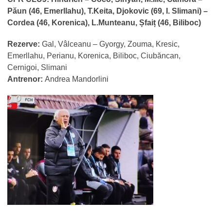
Păun (46, Emerllahu), T.Keita, Djokovic (69, I. Slimani) –
Cordea (46, Korenica), L.Munteanu, Șfaiț (46, Biliboc)
Rezerve:
Gal, Vâlceanu – Gyorgy, Zouma, Kresic,
Emerllahu, Perianu, Korenica, Biliboc, Ciubăncan,
Cernigoi, Slimani
Antrenor:
Andrea Mandorlini