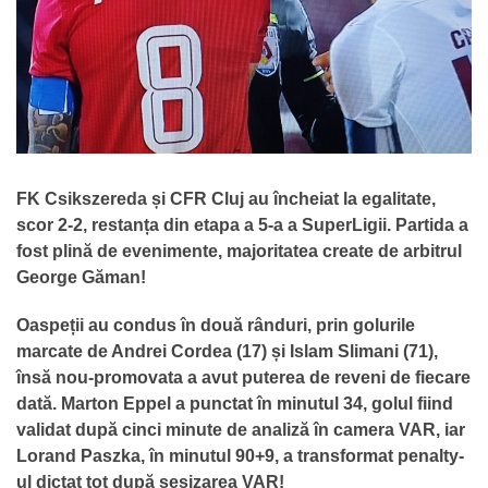
FK Csikszereda și CFR Cluj au încheiat la egalitate,
scor 2-2, restanța din etapa a 5-a a SuperLigii. Partida a
fost plină de evenimente, majoritatea create de arbitrul
George Găman!
Oaspeții au condus în două rânduri, prin golurile
marcate de Andrei Cordea (17) și Islam Slimani (71),
însă nou-promovata a avut puterea de reveni de fiecare
dată. Marton Eppel a punctat în minutul 34, golul fiind
validat după cinci minute de analiză în camera VAR, iar
Lorand Paszka, în minutul 90+9, a transformat penalty-
ul dictat tot după sesizarea VAR!