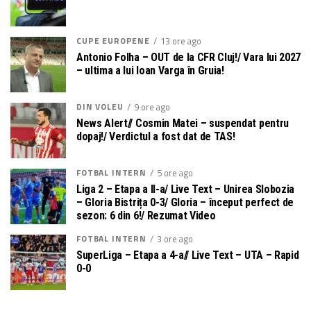
CUPE EUROPENE
13 ore ago
Antonio Folha – OUT de la CFR Cluj!/ Vara lui 2027
– ultima a lui Ioan Varga în Gruia!
DIN VOLEU
9 ore ago
News Alert// Cosmin Matei – suspendat pentru
dopaj!/ Verdictul a fost dat de TAS!
FOTBAL INTERN
5 ore ago
Liga 2 – Etapa a II-a/ Live Text – Unirea Slobozia
– Gloria Bistrița 0-3/ Gloria – început perfect de
sezon: 6 din 6!/ Rezumat Video
FOTBAL INTERN
3 ore ago
SuperLiga – Etapa a 4-a// Live Text – UTA – Rapid
0-0