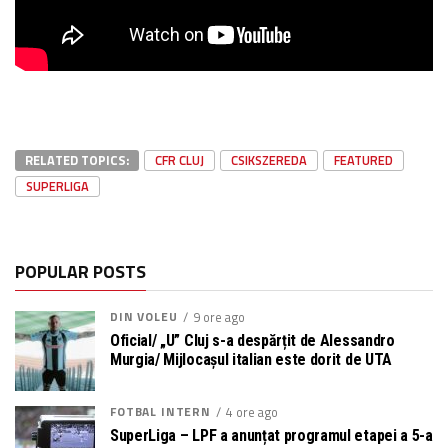
RELATED TOPICS:
CFR CLUJ
CSIKSZEREDA
FEATURED
SUPERLIGA
POPULAR POSTS
DIN VOLEU
9 ore ago
Oficial/ „U” Cluj s-a despărțit de Alessandro
Murgia/ Mijlocașul italian este dorit de UTA
FOTBAL INTERN
4 ore ago
SuperLiga – LPF a anunțat programul etapei a 5-a