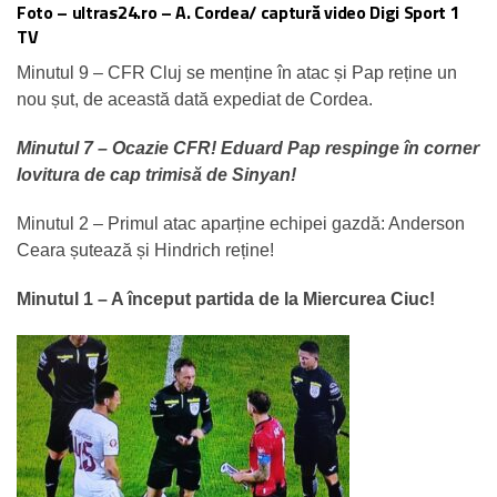
Foto – ultras24.ro – A. Cordea/ captură video Digi Sport 1
TV
Minutul 9 – CFR Cluj se menține în atac și Pap reține un
nou șut, de această dată expediat de Cordea.
Minutul 7 – Ocazie CFR! Eduard Pap respinge în corner
lovitura de cap trimisă de Sinyan!
Minutul 2 – Primul atac aparține echipei gazdă: Anderson
Ceara șutează și Hindrich reține!
Minutul 1 – A început partida de la Miercurea Ciuc!