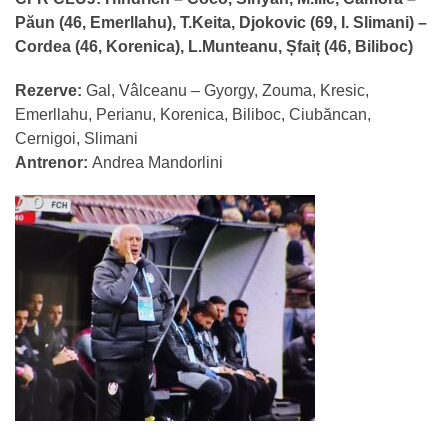
Păun (46, Emerllahu), T.Keita, Djokovic (69, I. Slimani) –
Cordea (46, Korenica), L.Munteanu, Șfaiț (46, Biliboc)
Rezerve:
Gal, Vâlceanu – Gyorgy, Zouma, Kresic,
Emerllahu, Perianu, Korenica, Biliboc, Ciubăncan,
Cernigoi, Slimani
Antrenor:
Andrea Mandorlini