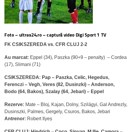
Foto – ultras24.ro – captură video Digi Sport 1 TV
FK CSIKSZEREDA vs. CFR CLUJ 2-2
Au marcat:
Eppel (34), Paszka (90+9 – penalty) – Cordea
(17), Slimani (71)
CSIKSZEREDA:
Pap – Paszka, Celic, Hegedus,
Ferenczi – Vegh, Veres (82, Dusinzki) – Anderson,
Bodo (64, Bakos), Szalay (64, Jebari) – Eppel
Rezerve:
Mate – Bloj, Kajan, Dolny, Szilágyi, Gal Andrezly,
Dusinszki, Palmes, Gergely, Csuros, Bakos, Jebari
Antrenor:
Robert Ilyeș
CFR CLUJ:
Hindrich – Coco, Sinyan, M.Ilie, Camora –