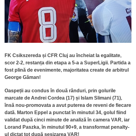
FK Csikszereda și CFR Cluj au încheiat la egalitate,
scor 2-2, restanța din etapa a 5-a a SuperLigii. Partida a
fost plină de evenimente, majoritatea create de arbitrul
George Găman!
Oaspeții au condus în două rânduri, prin golurile
marcate de Andrei Cordea (17) și Islam Slimani (71),
însă nou-promovata a avut puterea de reveni de fiecare
dată. Marton Eppel a punctat în minutul 34, golul fiind
validat după cinci minute de analiză în camera VAR, iar
Lorand Paszka, în minutul 90+9, a transformat penalty-
ul dictat tot după sesizarea VAR!