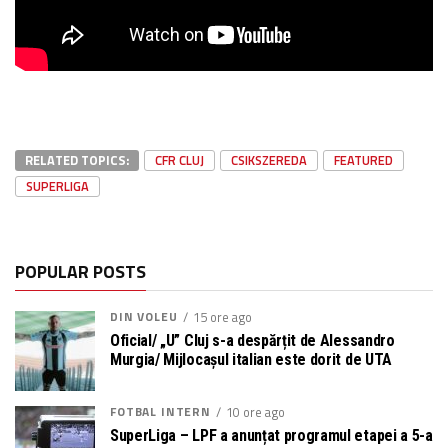
RELATED TOPICS:
CFR CLUJ
CSIKSZEREDA
FEATURED
SUPERLIGA
POPULAR POSTS
DIN VOLEU
15 ore ago
Oficial/ „U” Cluj s-a despărțit de Alessandro
Murgia/ Mijlocașul italian este dorit de UTA
FOTBAL INTERN
10 ore ago
SuperLiga – LPF a anunțat programul etapei a 5-a