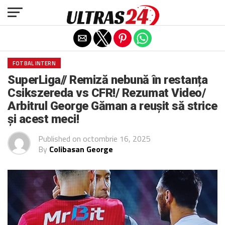
Exit mobile version
FOTBAL INTERN
SuperLiga// Remiză nebună în restanța
Csikszereda vs CFR!/ Rezumat Video/
Arbitrul George Găman a reușit să strice
și acest meci!
Published on
octombrie 16, 2025
By
Colibasan George