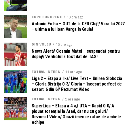
CUPE EUROPENE
19 ore ago
Antonio Folha – OUT de la CFR Cluj!/ Vara lui 2027
– ultima a lui Ioan Varga în Gruia!
DIN VOLEU
16 ore ago
News Alert// Cosmin Matei – suspendat pentru
dopaj!/ Verdictul a fost dat de TAS!
FOTBAL INTERN
11 ore ago
Liga 2 – Etapa a II-a/ Live Text – Unirea Slobozia
– Gloria Bistrița 0-3/ Gloria – început perfect de
sezon: 6 din 6!/ Rezumat Video
FOTBAL INTERN
9 ore ago
SuperLiga – Etapa a 4-a// UTA – Rapid 0-0/ A
plouat torențial la Arad, dar nu cu goluri/
Rezumat Video/ Ocazii imense ratae de ambele
echipe