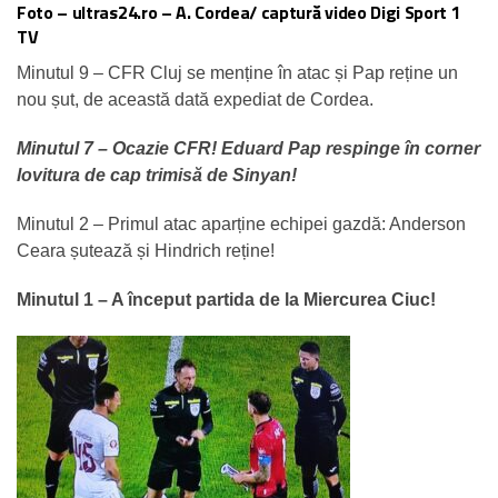
Foto – ultras24.ro – A. Cordea/ captură video Digi Sport 1
TV
Minutul 9 – CFR Cluj se menține în atac și Pap reține un
nou șut, de această dată expediat de Cordea.
Minutul 7 – Ocazie CFR! Eduard Pap respinge în corner
lovitura de cap trimisă de Sinyan!
Minutul 2 – Primul atac aparține echipei gazdă: Anderson
Ceara șutează și Hindrich reține!
Minutul 1 – A început partida de la Miercurea Ciuc!