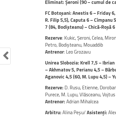
Eliminat: Șeroni (90 – cumul de 
FC Botoșani:
Anestis 6 – Friday 6,
R. Filip 5,5), Caputa 6 – Cîmpanu 
7 (84, Bodișteanu) – Chică-Roșă 6 
Rezerve
: Kukic, Șeroni, Celea, Miro
Petro, Bodișteanu, Mouaddib
Antrenor
: Leo Grozavu
Unirea Slobozia:
Krell 7,5 – Ibria
– Akhmatov 5, Perianu 4,5 – Bărbuț
Aganovic 4,5 (60, M. Lupu 4,5) – Yu
Rezerve:
D. Rusu, Etienne, Doroban
Purece, M. Lupu, Vlăsceanu, Vojtus
Antrenor:
Adrian Mihalcea
Arbitru:
Alina Peșu/
Asistenți:
Alex