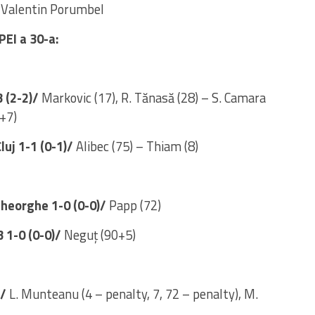
Valentin Porumbel
EI a 30-a:
3 (2-2)/
Markovic (17), R. Tănasă (28) – S. Camara
0+7)
luj 1-1 (0-1)/
Alibec (75) – Thiam (8)
 Gheorghe 1-0 (0-0)/
Papp (72)
 1-0 (0-0)/
Neguț (90+5)
)/
L. Munteanu (4 – penalty, 7, 72 – penalty), M.