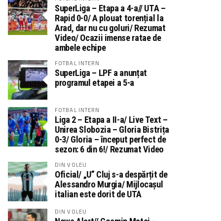
SuperLiga – Etapa a 4-a// UTA –
Rapid 0-0/ A plouat torențial la
Arad, dar nu cu goluri/ Rezumat
Video/ Ocazii imense ratae de
ambele echipe
FOTBAL INTERN
SuperLiga – LPF a anunțat
programul etapei a 5-a
FOTBAL INTERN
Liga 2 – Etapa a II-a/ Live Text –
Unirea Slobozia – Gloria Bistrița
0-3/ Gloria – început perfect de
sezon: 6 din 6!/ Rezumat Video
DIN VOLEU
Oficial/ „U” Cluj s-a despărțit de
Alessandro Murgia/ Mijlocașul
italian este dorit de UTA
DIN VOLEU