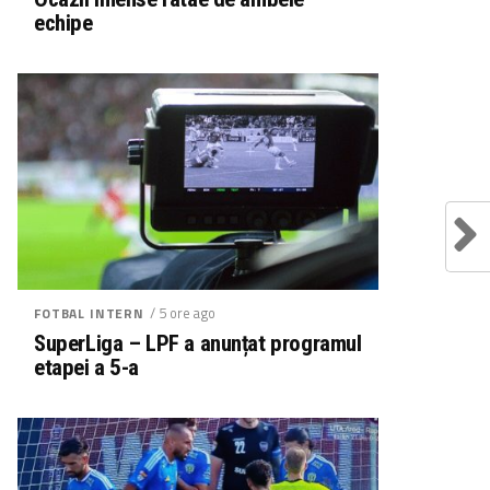
echipe
/ 5 ore ago
FOTBAL INTERN
SuperLiga – LPF a anunțat programul
etapei a 5-a