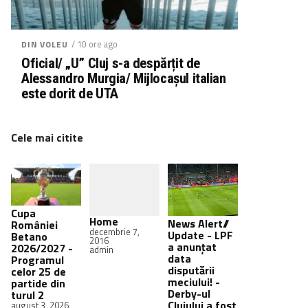
/ 10 ore ago
DIN VOLEU
Oficial/ „U” Cluj s-a despărțit de
Alessandro Murgia/ Mijlocașul italian
este dorit de UTA
Cele mai citite
Cupa
Home
News Alert//
României
decembrie 7,
Update - LPF
Betano
2016
a anunțat
2026/2027 -
admin
data
Programul
disputării
celor 25 de
meciului! -
partide din
Derby-ul
turul 2
Clujului a fost
august 3, 2026