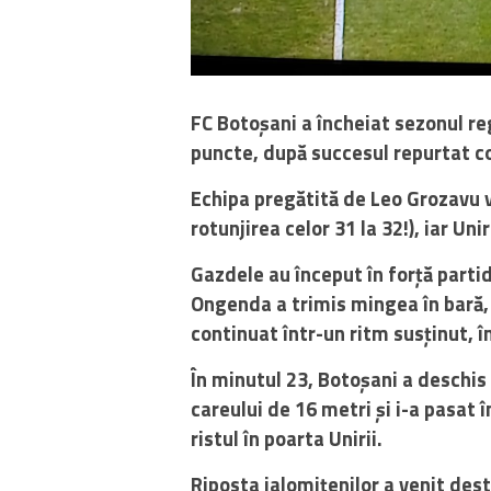
FC Botoșani a încheiat sezonul re
puncte, după succesul repurtat co
Echipa pregătită de Leo Grozavu v
rotunjirea celor 31 la 32!), iar Uni
Gazdele au început în forță partid
Ongenda a trimis mingea în bară, la
continuat într-un ritm susținut, 
În minutul 23, Botoșani a deschis 
careului de 16 metri și i-a pasat î
ristul în poarta Unirii.
Riposta ialomițenilor a venit destu