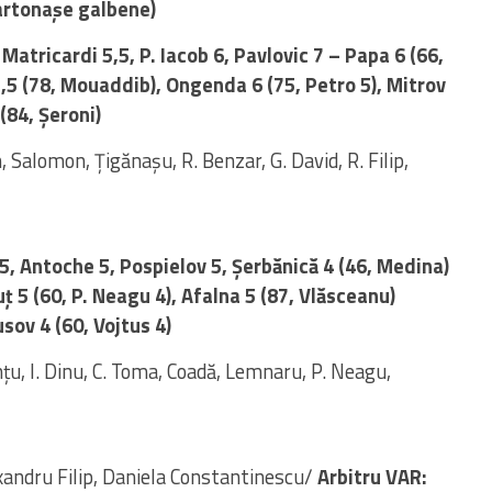
cartonașe galbene)
 Matricardi 5,5, P. Iacob 6, Pavlovic 7 – Papa 6 (66,
5,5 (78, Mouaddib), Ongenda 6 (75, Petro 5), Mitrov
(84, Șeroni)
n, Salomon, Țigănașu, R. Benzar, G. David, R. Filip,
n 5, Antoche 5, Pospielov 5, Șerbănică 4 (46, Medina)
 5 (60, P. Neagu 4), Afalna 5 (87, Vlăsceanu)
sov 4 (60, Vojtus 4)
țu, I. Dinu, C. Toma, Coadă, Lemnaru, P. Neagu,
andru Filip, Daniela Constantinescu/
Arbitru VAR: