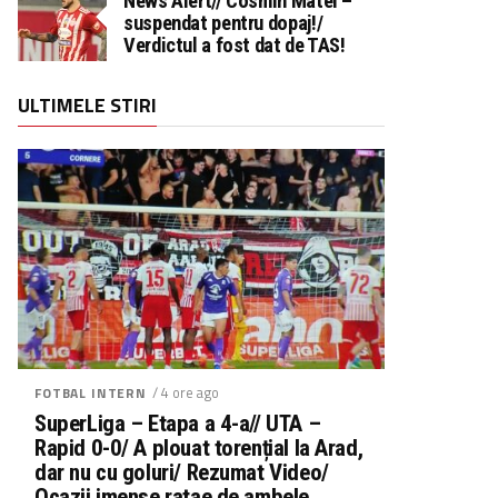
News Alert// Cosmin Matei –
suspendat pentru dopaj!/
Verdictul a fost dat de TAS!
ULTIMELE STIRI
/ 4 ore ago
FOTBAL INTERN
SuperLiga – Etapa a 4-a// UTA –
Rapid 0-0/ A plouat torențial la Arad,
dar nu cu goluri/ Rezumat Video/
Ocazii imense ratae de ambele