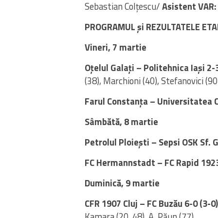
Sebastian Colțescu/
Asistent VAR:
PROGRAMUL și REZULTATELE ETAP
Vineri, 7 martie
Oțelul Galați – Politehnica Iași 2-
(38), Marchioni (40), Stefanovici (9
Farul Constanța – Universitatea C
Sâmbătă, 8 martie
Petrolul Ploiești – Sepsi OSK Sf.
FC Hermannstadt – FC Rapid 1923
Duminică, 9 martie
CFR 1907 Cluj – FC Buzău 6-0 (3-0
Kamara (20, 48), A. Păun (77)