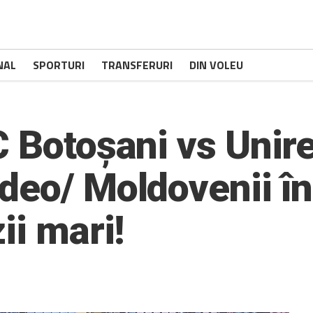
NAL
SPORTURI
TRANSFERURI
DIN VOLEU
C Botoșani vs Unir
eo/ Moldovenii îns
ii mari!