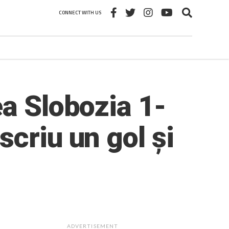
CONNECT WITH US
ea Slobozia 1-
criu un gol și
ADVERTISEMENT