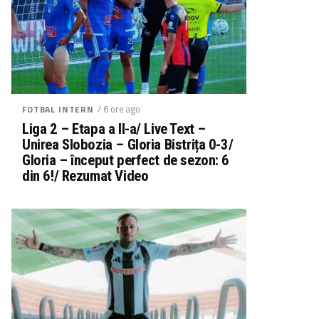
/ 6 ore ago
FOTBAL INTERN
Liga 2 – Etapa a II-a/ Live Text –
Unirea Slobozia – Gloria Bistrița 0-3/
Gloria – început perfect de sezon: 6
din 6!/ Rezumat Video