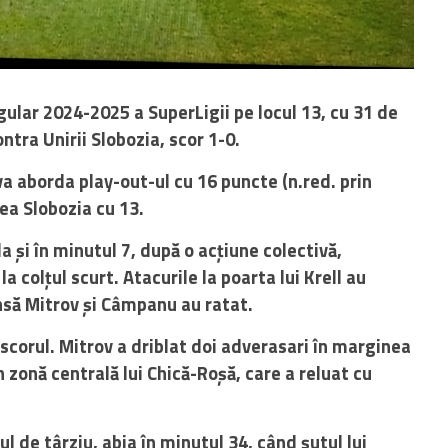
gular 2024-2025 a SuperLigii pe locul 13, cu 31 de
ntra Unirii Slobozia, scor 1-0.
a aborda play-out-ul cu 16 puncte (n.red. prin
rea Slobozia cu 13.
a și în minutul 7, după o acțiune colectivă,
 colțul scurt. Atacurile la poarta lui Krell au
însă Mitrov și Câmpanu au ratat.
scorul. Mitrov a driblat doi adverasari în marginea
n zonă centrală lui Chică-Roșă, care a reluat cu
l de târziu, abia în minutul 34, când șutul lui