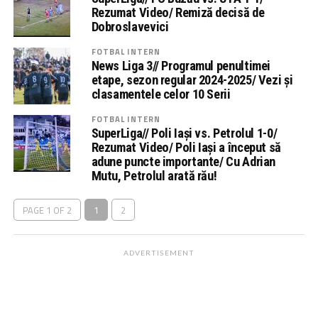
Rezumat Video/ Remiză decisă de
Dobroslavevici
FOTBAL INTERN
News Liga 3// Programul penultimei
etape, sezon regular 2024-2025/ Vezi și
clasamentele celor 10 Serii
FOTBAL INTERN
SuperLiga// Poli Iași vs. Petrolul 1-0/
Rezumat Video/ Poli Iași a început să
adune puncte importante/ Cu Adrian
Mutu, Petrolul arată rău!
PAGE 1 OF 2
1
2
ADVERTISEMENT