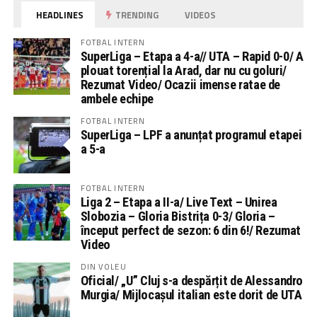
HEADLINES
TRENDING
VIDEOS
FOTBAL INTERN
SuperLiga – Etapa a 4-a// UTA – Rapid 0-0/ A
plouat torențial la Arad, dar nu cu goluri/
Rezumat Video/ Ocazii imense ratae de
ambele echipe
FOTBAL INTERN
SuperLiga – LPF a anunțat programul etapei
a 5-a
FOTBAL INTERN
Liga 2 – Etapa a II-a/ Live Text – Unirea
Slobozia – Gloria Bistrița 0-3/ Gloria –
început perfect de sezon: 6 din 6!/ Rezumat
Video
DIN VOLEU
Oficial/ „U” Cluj s-a despărțit de Alessandro
Murgia/ Mijlocașul italian este dorit de UTA