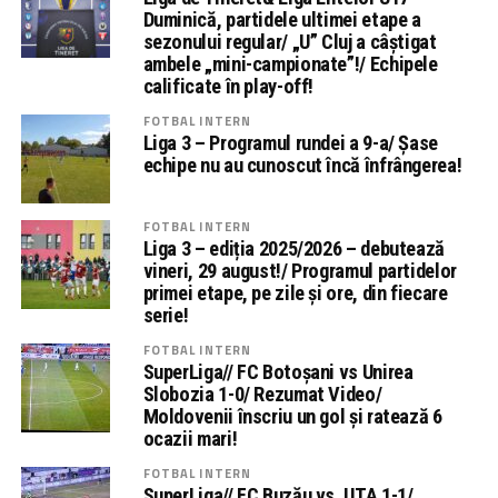
Duminică, partidele ultimei etape a
sezonului regular/ „U” Cluj a câștigat
ambele „mini-campionate”!/ Echipele
calificate în play-off!
FOTBAL INTERN
Liga 3 – Programul rundei a 9-a/ Șase
echipe nu au cunoscut încă înfrângerea!
FOTBAL INTERN
Liga 3 – ediția 2025/2026 – debutează
vineri, 29 august!/ Programul partidelor
primei etape, pe zile și ore, din fiecare
serie!
FOTBAL INTERN
SuperLiga// FC Botoșani vs Unirea
Slobozia 1-0/ Rezumat Video/
Moldovenii înscriu un gol și ratează 6
ocazii mari!
FOTBAL INTERN
SuperLiga// FC Buzău vs. UTA 1-1/