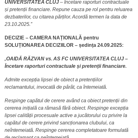
UNIVERSITATEA CLUJ
– Încetare raporturi contractuale
și pretenții financiare. Repunе cauza pe rol pentru reluarea
dezbaterilor, cu citarea părților. Acordă termen la data de
23.10.2025.”
DECIZIE – CAMERA NAȚIONALĂ pentru
SOLUȚIONAREA DECIZIILOR – ședința 24.09.2025:
„
OAIDĂ RĂZVAN vs. AS FC UNIVERSITATEA CLUJ –
Încetare raporturi contractuale și pretenții financiare.
Admite excepția lipsei de obiect a pretențiilor
reclamantului, invocată de pârât, ca întemeiată.
Respinge capătul de cerere având ca obiect pretenții din
cererea inițială ca rămasă fără obiect. Respinge excepția
lipsei calității procesuale active a jucătorului cu privire la
capătul de cerere privind sancționarea clubului, ca
neîntemeiată. Respinge cererea completatoare formulată
de reclamant ca neîntemeiată.