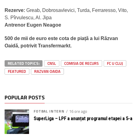
Rezerve:
Greab, Dobrosavlevici, Turda, Ferraresso, Vito,
S. Pîrvulescu, Al. Jipa
Antrenor Eugen Neagoe
500 de mii de euro este cota de piață a lui Răzvan
Oaidă, potrivit Transfermarkt.
RELATED TOPICS:
CNSL
COMISIA DE RECURS
FC U CLUJ
FEATURED
RAZVAN OAIDA
POPULAR POSTS
FOTBAL INTERN
16 ore ago
SuperLiga – LPF a anunțat programul etapei a 5-a