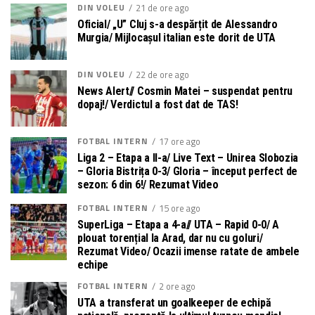
DIN VOLEU
21 de ore ago
Oficial/ „U” Cluj s-a despărțit de Alessandro
Murgia/ Mijlocașul italian este dorit de UTA
DIN VOLEU
22 de ore ago
News Alert// Cosmin Matei – suspendat pentru
dopaj!/ Verdictul a fost dat de TAS!
FOTBAL INTERN
17 ore ago
Liga 2 – Etapa a II-a/ Live Text – Unirea Slobozia
– Gloria Bistrița 0-3/ Gloria – început perfect de
sezon: 6 din 6!/ Rezumat Video
FOTBAL INTERN
15 ore ago
SuperLiga – Etapa a 4-a// UTA – Rapid 0-0/ A
plouat torențial la Arad, dar nu cu goluri/
Rezumat Video/ Ocazii imense ratate de ambele
echipe
FOTBAL INTERN
2 ore ago
UTA a transferat un goalkeeper de echipă