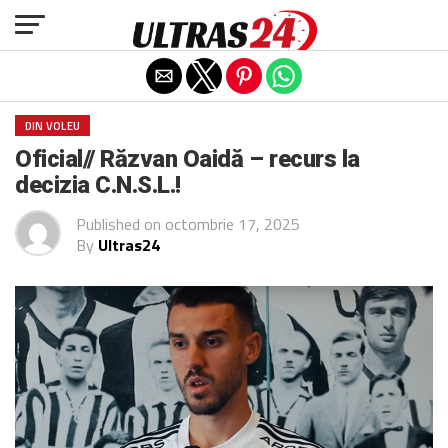
Exit mobile version
DIN VOLEU
Oficial// Răzvan Oaidă – recurs la
decizia C.N.S.L.!
Published on
octombrie 17, 2025
By
Ultras24