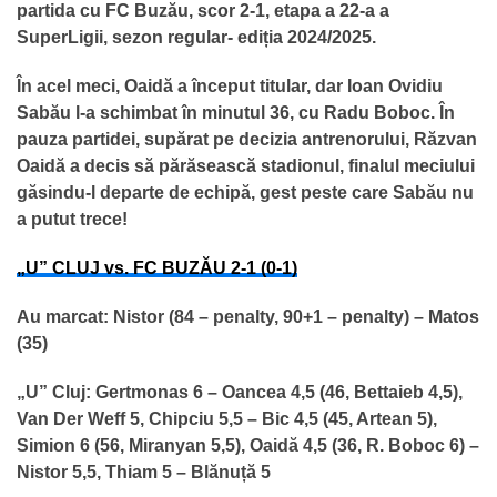
partida cu FC Buzău, scor 2-1, etapa a 22-a a
SuperLigii, sezon regular- ediția 2024/2025.
În acel meci, Oaidă a început titular, dar Ioan Ovidiu
Sabău l-a schimbat în minutul 36, cu Radu Boboc. În
pauza partidei, supărat pe decizia antrenorului, Răzvan
Oaidă a decis să părăsească stadionul, finalul meciului
găsindu-l departe de echipă, gest peste care Sabău nu
a putut trece!
„U” CLUJ vs. FC BUZĂU 2-1 (0-1)
Au marcat: Nistor (84 – penalty, 90+1 – penalty) – Matos
(35)
„U” Cluj: Gertmonas 6 – Oancea 4,5 (46, Bettaieb 4,5),
Van Der Weff 5, Chipciu 5,5 – Bic 4,5 (45, Artean 5),
Simion 6 (56, Miranyan 5,5), Oaidă 4,5 (36, R. Boboc 6) –
Nistor 5,5, Thiam 5 – Blănuță 5