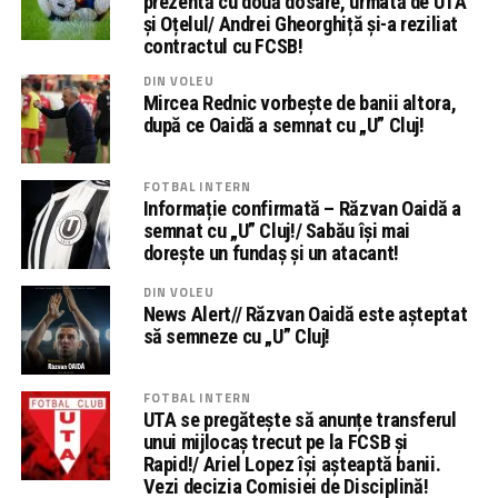
prezentă cu două dosare, urmată de UTA
și Oțelul/ Andrei Gheorghiță și-a reziliat
contractul cu FCSB!
DIN VOLEU
Mircea Rednic vorbește de banii altora,
după ce Oaidă a semnat cu „U” Cluj!
FOTBAL INTERN
Informație confirmată – Răzvan Oaidă a
semnat cu „U” Cluj!/ Sabău își mai
dorește un fundaș și un atacant!
DIN VOLEU
News Alert// Răzvan Oaidă este așteptat
să semneze cu „U” Cluj!
FOTBAL INTERN
UTA se pregătește să anunțe transferul
unui mijlocaș trecut pe la FCSB și
Rapid!/ Ariel Lopez își așteaptă banii.
Vezi decizia Comisiei de Disciplină!