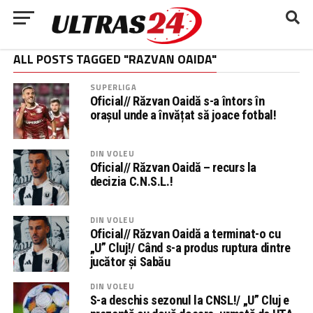
ALL POSTS TAGGED "RAZVAN OAIDA"
SUPERLIGA
Oficial// Răzvan Oaidă s-a întors în
orașul unde a învățat să joace fotbal!
DIN VOLEU
Oficial// Răzvan Oaidă – recurs la
decizia C.N.S.L.!
DIN VOLEU
Oficial// Răzvan Oaidă a terminat-o cu
„U” Cluj!/ Când s-a produs ruptura dintre
jucător și Sabău
DIN VOLEU
S-a deschis sezonul la CNSL!/ „U” Cluj e