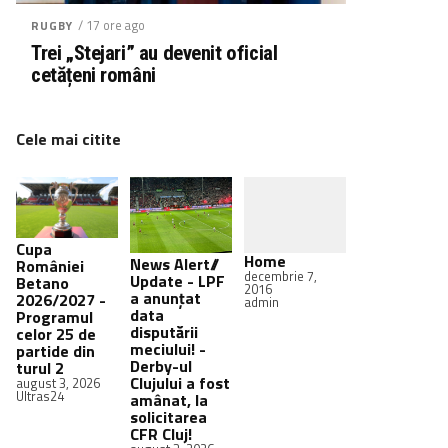
/ 17 ore ago
RUGBY
Trei „Stejari” au devenit oficial
cetățeni români
Cele mai citite
Cupa
Home
News Alert//
României
decembrie 7,
Update - LPF
Betano
2016
a anunțat
2026/2027 -
admin
data
Programul
disputării
celor 25 de
meciului! -
partide din
Derby-ul
turul 2
Clujului a fost
august 3, 2026
Ultras24
amânat, la
solicitarea
CFR Cluj!