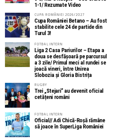
1-1/ Rezumate Video
CUPA ROMÂNIEI 2026/2027
Cupa României Betano – Au fost
stabilite cele 24 de partide din
Turul 3!
FOTBAL INTERN
Liga 2 Casa Pariurilor – Etapa a
doua se desfășoară pe parcursul
a 3 zile/ Primul meci al rundei se
joacă vineri, între Unirea
Slobozia și Gloria Bistrița
RUGBY
Trei „Stejari” au devenit oficial
cetățeni români
FOTBAL INTERN
Oficial// Adi Chică-Roșă rămâne
să joace în SuperLiga României