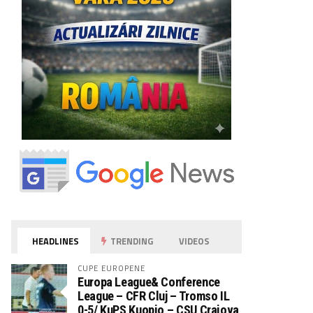
HEADLINES
TRENDING
VIDEOS
CUPE EUROPENE
Europa League& Conference
League – CFR Cluj – Tromso IL
0-5/ KuPS Kuopio – CSU Craiova