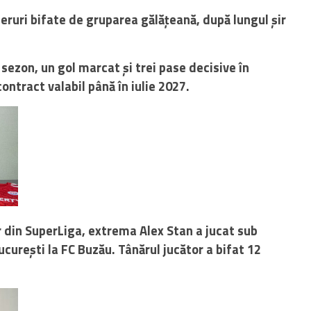
ruri bifate de gruparea gălățeană, după lungul șir
sezon, un gol marcat și trei pase decisive în
ontract valabil până în iulie 2027.
r din SuperLiga, extrema Alex Stan a jucat sub
urești la FC Buzău. Tânărul jucător a bifat 12