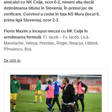
amicalul cu NK Celje, scor 0-2, nimeni alta decât
deținătoarea titlului în Slovenia. În primul joc de
verificare, Corvinul a cedat în fața NS Mura (locul 6,
prima ligă Slovenia), scor 2-3.
Florin Maxim a început meciul cu NK Celje în
următoarea formulă:
Fl. Iacob – Fv. Iacob, Lică,
Manolache, Velisar, Hrezdac, Roger, Neacșa, Ubbink,
Pîrvulescu, Buș
De citit și: