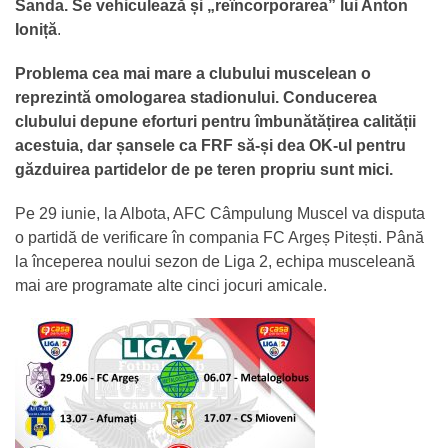
Sanda. Se vehiculează și „reîncorporarea” lui Anton
Ioniță
.
Problema cea mai mare a clubului muscelean o
reprezintă omologarea stadionului. Conducerea
clubului depune eforturi pentru îmbunătățirea calității
acestuia, dar șansele ca FRF să-și dea OK-ul pentru
găzduirea partidelor de pe teren propriu sunt mici.
Pe 29 iunie, la Albota, AFC Câmpulung Muscel va disputa
o partidă de verificare în compania FC Argeș Pitești. Până
la începerea noului sezon de Liga 2, echipa musceleană
mai are programate alte cinci jocuri amicale.