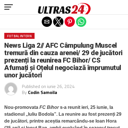
Exit mobile version
FOTBAL INTERN
News Liga 2// AFC Câmpulung Muscel
tremură din cauza arenei/ 29 de jucători
prezenți la reunirea FC Bihor/ CS
Afumați și Oțelul negociază împrumutul
unor jucători
Published on
iunie 26, 2024
By
Codin Samoila
Nou-promovata
FC Bihor
s-a reunit ieri, 25 iunie, la
stadionul „Iuliu Bodola”. La reunire au fost prezenți 29
de jucători, printre aceștia remarcându-se Ioan Hora
(35 ani) și Ionuț Ban, ambii evoluând în sezonul trecut