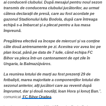
ai conducerii clubului. După mesajul pentru noul sezon
transmis de conducerea clubului jucătorilor, au urmat
câteva declaraţii de presă, care au fost acordate pe
gazonul Stadionului Iuliu Bodola, după care întreaga
echipă s-a îmbarcat şi a plecat pentru a lua masa
împreună.
Pregătirea efectivă va începe de miercuri şi va conţine
câte două antrenamente pe zi. Acestea vor avea loc pe
plan local, până pe data de 7 iulie, când echipa FC
Bihor va pleca într-un cantonament de opt zile în
Ungaria, la Balmazújváros.
La reunirea lotului de marţi au fost prezenţi 29 de
fotbalişti, marea majoritate a componenţilor lotului din
sezonul anterior, alţi jucători care au revenit după
împrumut, dar şi două noutăţi, Ioan Hora şi Ionuţ Ban.
”
,
comunicat
FC Bihor Oradea
.