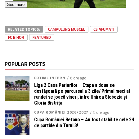
See more
RELATED TOPICS:
CAMPULUNG MUSCEL
CS AFUMATI
FC BIHOR
FEATURED
POPULAR POSTS
FOTBAL INTERN
6 ore ago
Liga 2 Casa Pariurilor – Etapa a doua se
desfășoară pe parcursul a 3 zile/ Primul meci al
rundei se joacă vineri, între Unirea Slobozia și
Gloria Bistrița
CUPA ROMÂNIEI 2026/2027
5 ore ago
Cupa României Betano – Au fost stabilite cele 24
de partide din Turul 3!