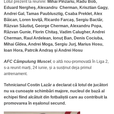
Lotul prezent la reunire:
Mihai Pînzariu, Radu Bob,
Eduard Nergheş, Alexandru Cherman, Krisztian Gagy,
Andrei Gal, Tamas Paublusztig, Csaba Preklet, Alex
Băican, Loren Ioviţă, Ricardo Farcaş, Sergiu Bactăr,
Răzvan Săutiuţ, George Cherman, Alexandru Popa,
Răzvan Gunie, Florin Chitaş, Vadim Calugher, Andrei
Cherman, Raul Ardelean, Ionuţ Ban, Denis Cociuba,
Mihai Gîdea, Andrei Moga, Sergiu Jurj, Marius Hosu,
Ioan Hora, Patrcik Andraş şi Andrei Hosu
AFC Câmpulung Muscel
, o altă nou-promovată în Liga 2,
s-a reunit marți, 24 iunie, și a susținut deja primul
antrenament.
Tehnicianul Costin Lazăr a declarat că lotul de jucători
nu va cunoaște schimbări majore, nucleul de bază al
echipei fiind alcătuit din fotbaliștii care au contribuit la
promovarea în eșalonul secund.