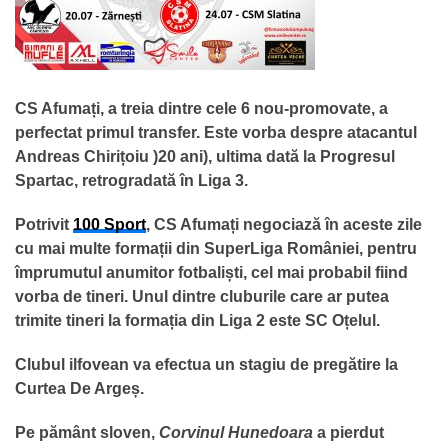
CS Afumați, a treia dintre cele 6 nou-promovate, a
perfectat primul transfer. Este vorba despre atacantul
Andreas Chirițoiu )20 ani), ultima dată la Progresul
Spartac, retrogradată în Liga 3.
Potrivit
100 Sport
, CS Afumați negociază în aceste zile
cu mai multe formații din SuperLiga României, pentru
împrumutul anumitor fotbaliști, cel mai probabil fiind
vorba de tineri. Unul dintre cluburile care ar putea
trimite tineri la formația din Liga 2 este SC Oțelul.
Clubul ilfovean va efectua un stagiu de pregătire la
Curtea De Argeș.
Pe pământ sloven,
Corvinul Hunedoara
a pierdut