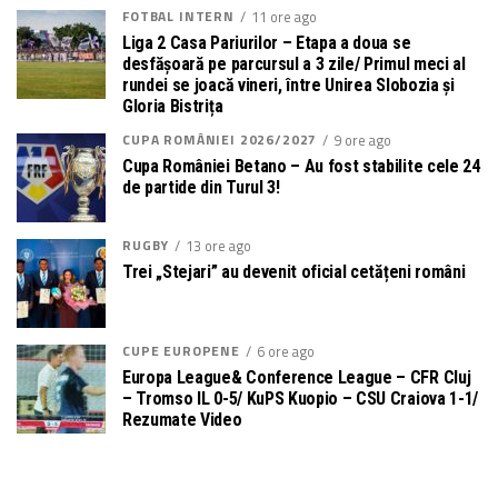
FOTBAL INTERN
11 ore ago
Liga 2 Casa Pariurilor – Etapa a doua se
desfășoară pe parcursul a 3 zile/ Primul meci al
rundei se joacă vineri, între Unirea Slobozia și
Gloria Bistrița
CUPA ROMÂNIEI 2026/2027
9 ore ago
Cupa României Betano – Au fost stabilite cele 24
de partide din Turul 3!
RUGBY
13 ore ago
Trei „Stejari” au devenit oficial cetățeni români
CUPE EUROPENE
6 ore ago
Europa League& Conference League – CFR Cluj
– Tromso IL 0-5/ KuPS Kuopio – CSU Craiova 1-1/
Rezumate Video