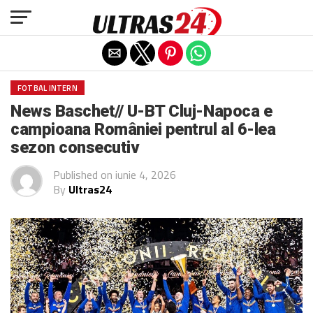
Exit mobile version
FOTBAL INTERN
News Baschet// U-BT Cluj-Napoca e
campioana României pentrul al 6-lea
sezon consecutiv
Published on
iunie 4, 2026
By
Ultras24