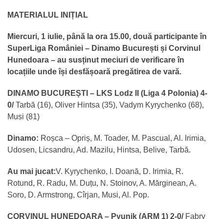
MATERIALUL INIȚIAL
Miercuri, 1 iulie, până la ora 15.00, două participante în
SuperLiga României – Dinamo București și Corvinul
Hunedoara – au susținut meciuri de verificare în
locațiile unde își desfășoară pregătirea de vară.
DINAMO BUCUREȘTI –
LKS Lodz II (Liga 4 Polonia) 4-
0/
Tarbă (16), Oliver Hintsa (35), Vadym Kyrychenko (68),
Musi (81)
Dinamo:
Roșca – Opriș, M. Toader, M. Pascual, Al. Irimia,
Udosen, Licsandru, Ad. Mazilu, Hintsa, Belive, Tarbă.
Au mai jucat:
V. Kyrychenko, I. Doană, D. Irimia, R.
Rotund, R. Radu, M. Duțu, N. Stoinov, A. Mărginean, A.
Soro, D. Armstrong, Cîrjan, Musi, Al. Pop.
CORVINUL HUNEDOARA – Pyunik (ARM 1) 2-0/
Fabry