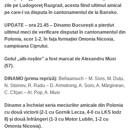
zile pe Ludogoreţ Razgrad, acesta fiind ultimul amical
pe care-l va disputa în cantonamentul de la Bansko.
UPDATE – ora 21.45 – Dinamo București a pierdut
ultimul meci de verificare disputat în cantonamentul din
Polonia, scor 1-2, în fața formației Omonia Nicosia,
campioana Ciprului.
Golul „alb-roșilor” a fost marcat de Alexandru Musi
(57).
DINAMO (prima repriză):
Bellaarouch – M. Sivis, M. Duțu,
N. Stoinov, R. Radu – D. Armstrong, A. Soro, A. Mărginean,
C. Cîrjan – Al. Pop, A. Musi
Dinamo a încheiat seria meciurilor amicale din Polonia
cu două victorii (2-1 cu Gornik Lecza, 4-0 cu LKS lodz
II) și două înfrângeri (1-3 cu Motor Lublin, 1-2 cu
Omonia Nicosia).