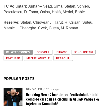
FC Voluntari:
Jurhar – Neag, Sima, Ștefan, Schieb,
Petculescu, D. Toma, Onișa, Haită, Merloi, Babic.
Rezerve:
Ștefan, Chioveanu, Haruț, R. Crișan, Șuteu,
Mamic, I. Gheorghe, Cvek, Guțea, M. Roman.
RELATED TOPICS:
CORVINUL
DINAMO
FC VOLUNTARI
FEATURED
MECIURI AMICALE
PETROLUL
POPULAR POSTS
DIN VOLEU
15 ore ago
Breaking News// Încheierea festivalului Untold
coincide cu sosirea circului în Gruia!/ Varga s-a
înțeles cu Șumudică!