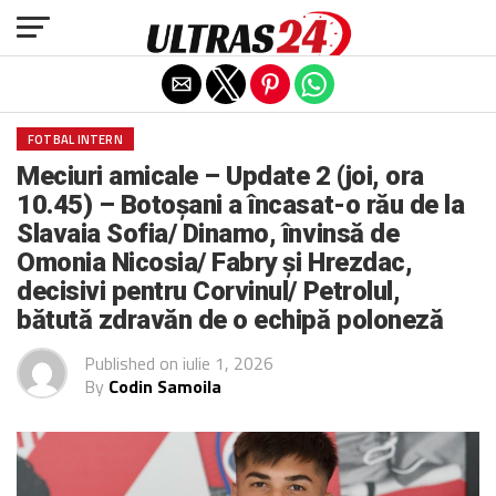
Exit mobile version
FOTBAL INTERN
Meciuri amicale – Update 2 (joi, ora
10.45) – Botoșani a încasat-o rău de la
Slavaia Sofia/ Dinamo, învinsă de
Omonia Nicosia/ Fabry și Hrezdac,
decisivi pentru Corvinul/ Petrolul,
bătută zdravăn de o echipă poloneză
Published on
iulie 1, 2026
By
Codin Samoila