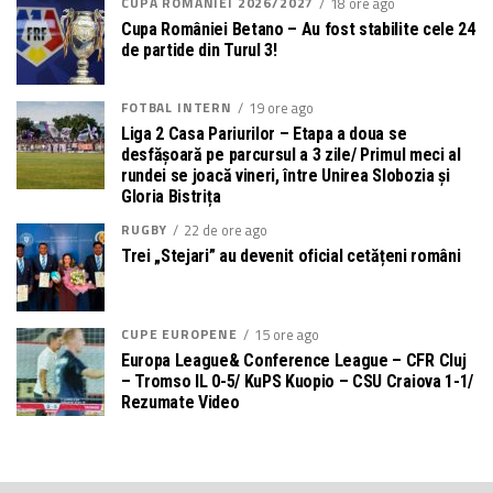
CUPA ROMÂNIEI 2026/2027
18 ore ago
Cupa României Betano – Au fost stabilite cele 24
de partide din Turul 3!
FOTBAL INTERN
19 ore ago
Liga 2 Casa Pariurilor – Etapa a doua se
desfășoară pe parcursul a 3 zile/ Primul meci al
rundei se joacă vineri, între Unirea Slobozia și
Gloria Bistrița
RUGBY
22 de ore ago
Trei „Stejari” au devenit oficial cetățeni români
CUPE EUROPENE
15 ore ago
Europa League& Conference League – CFR Cluj
– Tromso IL 0-5/ KuPS Kuopio – CSU Craiova 1-1/
Rezumate Video