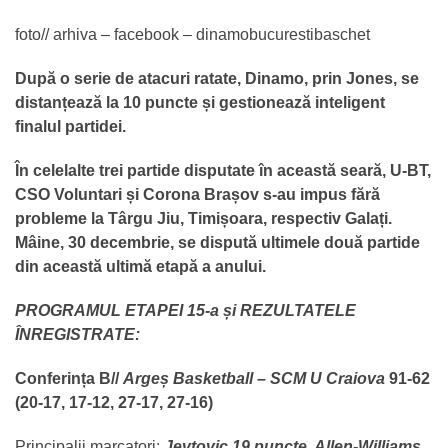
foto// arhiva – facebook – dinamobucurestibaschet
După o serie de atacuri ratate, Dinamo, prin Jones, se
distanțează la 10 puncte și gestionează inteligent
finalul partidei.
În celelalte trei partide disputate în această seară, U-BT,
CSO Voluntari și Corona Brașov s-au impus fără
probleme la Târgu Jiu, Timișoara, respectiv Galați.
Mâine, 30 decembrie, se dispută ultimele două partide
din această ultimă etapă a anului.
PROGRAMUL ETAPEI 15-a și REZULTATELE
ÎNREGISTRATE:
Conferința B//
Argeș Basketball – SCM U Craiova
91-62
(20-17, 17-12, 27-17, 27-16)
Principalii marcatori:
Jevtovic 19 puncte, Allen-Williams