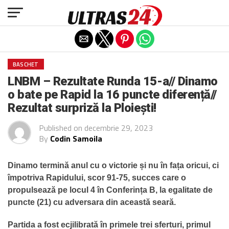
Exit mobile version
BASCHET
LNBM – Rezultate Runda 15-a// Dinamo
o bate pe Rapid la 16 puncte diferență//
Rezultat surpriză la Ploiești!
Published on
decembrie 29, 2023
By
Codin Samoila
Dinamo termină anul cu o victorie și nu în fața oricui, ci
împotriva Rapidului, scor 91-75, succes care o
propulsează pe locul 4 în Conferința B, la egalitate de
puncte (21) cu adversara din această seară.
Partida a fost ecjilibrată în primele trei sferturi, primul