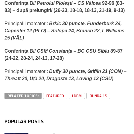
Conferința B//
Petrolul Ploiești – CS Vâlcea
92-96
(83-
83) – după prelungiri/ (26-23, 18-18, 18-13, 21-19, 9-13)
Principalii marcatori:
Brkic 30 puncte, Funderburk 24,
Capenter 12 (PLO) – Solopa 24, Branch 22, I. Williams
15 (VÂL)
Conferința B//
CS
M Constanța – BC CSU Sibiu
89-87
(24-22, 28-24, 24-13, 17-28)
Principalii marcatori:
Duffy 30 puncte, Griffin 21 (CON) –
Threatt 20, Uță 20, Dragoste 13, Loving 13 (CSU)
RELATED TOPICS:
FEATURED
LNBM
RUNDA 15
POPULAR POSTS