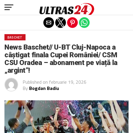
Exit mobile version
BASCHET
News Baschet// U-BT Cluj-Napoca a
câștigat finala Cupei României/ CSM
CSU Oradea – abonament pe viață la
„argint”!
Published on
februarie 19, 2026
By
Bogdan Badiu