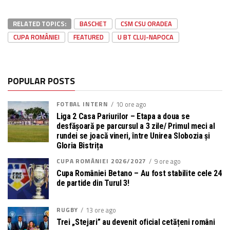
RELATED TOPICS:
BASCHET
CSM CSU ORADEA
CUPA ROMÂNIEI
FEATURED
U BT CLUJ-NAPOCA
POPULAR POSTS
FOTBAL INTERN
10 ore ago
Liga 2 Casa Pariurilor – Etapa a doua se
desfășoară pe parcursul a 3 zile/ Primul meci al
rundei se joacă vineri, între Unirea Slobozia și
Gloria Bistrița
CUPA ROMÂNIEI 2026/2027
9 ore ago
Cupa României Betano – Au fost stabilite cele 24
de partide din Turul 3!
RUGBY
13 ore ago
Trei „Stejari” au devenit oficial cetățeni români