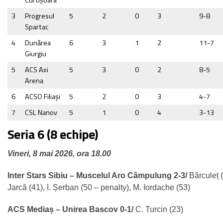
Curtişoara
3
Progresul
5
2
0
3
9-8
Spartac
4
Dunărea
6
3
1
2
11-7
Giurgiu
5
ACS Axi
5
3
0
2
8-5
Arena
6
ACSO Filiaşi
5
2
0
3
4-7
7
CSL Nanov
5
1
0
4
3-13
Seria 6 (8 echipe)
Vineri, 8 mai 2026, ora 18.00
Inter Stars Sibiu – Muscelul Aro Câmpulung 2-3/
Bărculeț 
Jarcă (41), I. Șerban (50 – penalty), M. Iordache (53)
ACS Mediaș – Unirea Bascov 0-1/
C. Turcin (23)