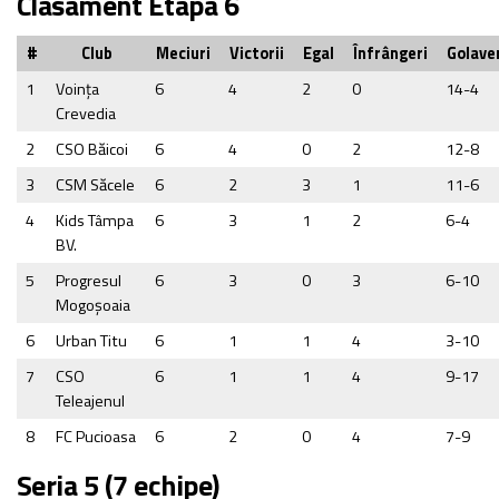
Clasament Etapa 6
#
Club
Meciuri
Victorii
Egal
Înfrângeri
Golave
1
Voința
6
4
2
0
14-4
Crevedia
2
CSO Băicoi
6
4
0
2
12-8
3
CSM Săcele
6
2
3
1
11-6
4
Kids Tâmpa
6
3
1
2
6-4
BV.
5
Progresul
6
3
0
3
6-10
Mogoşoaia
6
Urban Titu
6
1
1
4
3-10
7
CSO
6
1
1
4
9-17
Teleajenul
8
FC Pucioasa
6
2
0
4
7-9
Seria 5 (7 echipe)