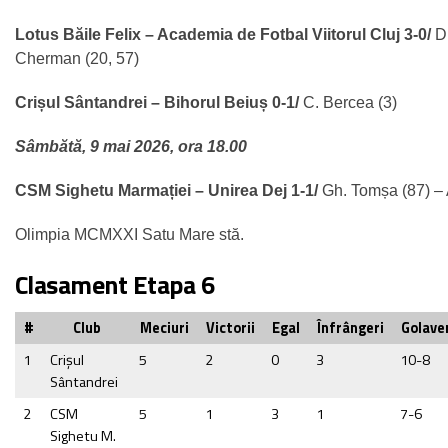
Lotus Băile Felix – Academia de Fotbal Viitorul Cluj 3-0/
D
Cherman (20, 57)
Crișul Sântandrei – Bihorul Beiuș 0-1/
C. Bercea (3)
Sâmbătă, 9 mai 2026, ora 18.00
CSM Sighetu Marmației – Unirea Dej 1-1/
Gh. Tomșa (87) – A
Olimpia MCMXXI Satu Mare stă.
Clasament Etapa 6
#
Club
Meciuri
Victorii
Egal
Înfrângeri
Golave
1
Crişul
5
2
0
3
10-8
Sântandrei
2
CSM
5
1
3
1
7-6
Sighetu M.