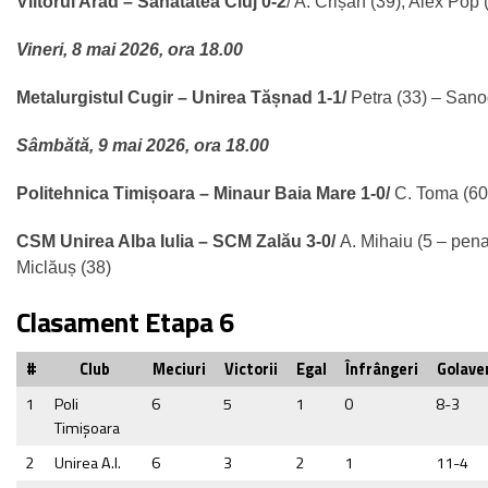
Viitorul Arad – Sănătatea Cluj 0-2
/ A. Crișan (39), Alex Pop 
Vineri, 8 mai 2026, ora 18.00
Metalurgistul Cugir – Unirea Tășnad 1-1/
Petra (33) – Sano
Sâmbătă, 9 mai 2026, ora 18.00
Politehnica Timișoara – Minaur Baia Mare 1-0/
C. Toma (60
CSM Unirea Alba Iulia – SCM Zalău 3-0/
A. Mihaiu
(5 – penal
Miclăuș
(38)
Clasament Etapa 6
#
Club
Meciuri
Victorii
Egal
Înfrângeri
Golave
1
Poli
6
5
1
0
8-3
Timișoara
2
Unirea A.I.
6
3
2
1
11-4