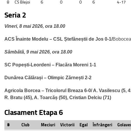
8
CS Blejoi
6
0
0
6
4-17
Seria 2
Vineri, 8 mai 2026, ora 18.00
ACS Înainte Modelu – CSL Ștefăneștii de Jos 0-1/
Boboce
Sâmbătă, 9 mai 2026, ora 18.00
SC Popești-Leordeni – Flacăra Moreni 1-1
Dunărea Călărași – Olimpic Zărnești 2-2
Agricola Borcea – Tricolorul Breaza 6-0/ A. Vasilescu (
5, 4
R. Bratu (45), A. Toarcăș (50), Cristian Delciu (71)
Clasament Etapa 6
#
Club
Meciuri
Victorii
Egal
Înfrângeri
Golave