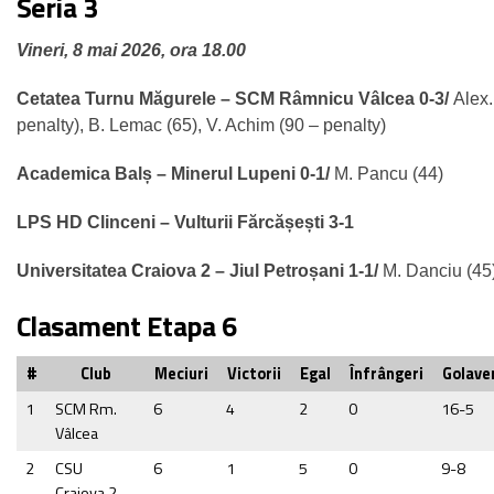
Seria 3
Vineri, 8 mai 2026, ora 18.00
Cetatea Turnu Măgurele – SCM Râmnicu Vâlcea 0-3/
Alex
penalty),
B. Lemac
(65), V. Achim (90 – penalty)
Academica Balș – Minerul Lupeni 0-1/
M. Pancu (44)
LPS HD Clinceni – Vulturii Fărcășești 3-1
Universitatea Craiova 2 – Jiul Petroșani 1-1/
M. Danciu (45)
Clasament Etapa 6
#
Club
Meciuri
Victorii
Egal
Înfrângeri
Golave
1
SCM Rm.
6
4
2
0
16-5
Vâlcea
2
CSU
6
1
5
0
9-8
Craiova 2