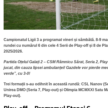
Campionatul Ligii 3 a programat vineri și sâmbătă. 8-9 mai
rundei cu numărul 6 din cele 4 Serii de Play-off și 8 de Pl
2025/2026.
Partida
Oțelul Galați 2 – CSM Râmnicu Sărat, Seria 2, Play
jucat, din cauza lipsei ambulanței! Gazdele vor pierde me
verde”, cu 3-0!
Trei formații s-au odihnit în această rundă: CSL Nanov (Ser
Unirea DMO (Seria 7, Play-out) și Olimpia MCMXXI Satu Ma
Play-out).