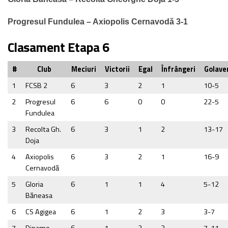
Progresul Fundulea – Axiopolis Cernavodă 3-1
Clasament Etapa 6
#
Club
Meciuri
Victorii
Egal
Înfrângeri
Golave
1
FCSB 2
6
3
2
1
10-5
2
Progresul
6
6
0
0
22-5
Fundulea
3
Recolta Gh.
6
3
1
2
13-17
Doja
4
Axiopolis
6
3
2
1
16-9
Cernavodă
5
Gloria
6
1
1
4
5-12
Băneasa
6
CS Agigea
6
1
2
3
3-7