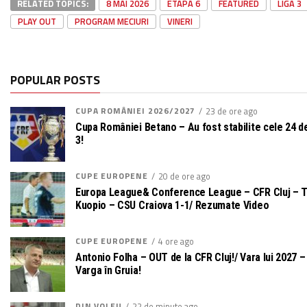
RELATED TOPICS:
8 MAI 2026
ETAPA 6
FEATURED
LIGA 3
PLAY OUT
PROGRAM MECIURI
VINERI
POPULAR POSTS
CUPA ROMÂNIEI 2026/2027
23 de ore ago
Cupa României Betano – Au fost stabilite cele 24 de
3!
CUPE EUROPENE
20 de ore ago
Europa League& Conference League – CFR Cluj – T
Kuopio – CSU Craiova 1-1/ Rezumate Video
CUPE EUROPENE
4 ore ago
Antonio Folha – OUT de la CFR Cluj!/ Vara lui 2027 – 
Varga în Gruia!
DIN VOLEU
22 de minute ago