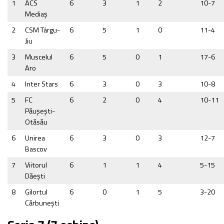
1
ACS
6
3
1
2
10-7
Mediaş
2
CSM Târgu-
6
5
1
0
11-4
Jiu
3
Muscelul
6
5
0
1
17-6
Aro
4
Inter Stars
6
3
0
3
10-8
5
FC
6
2
0
4
10-11
Păușești-
Otăsău
6
Unirea
6
3
0
3
12-7
Bascov
7
Viitorul
6
1
1
4
5-15
Dăeşti
8
Gilortul
6
0
1
5
3-20
Cărbuneşti