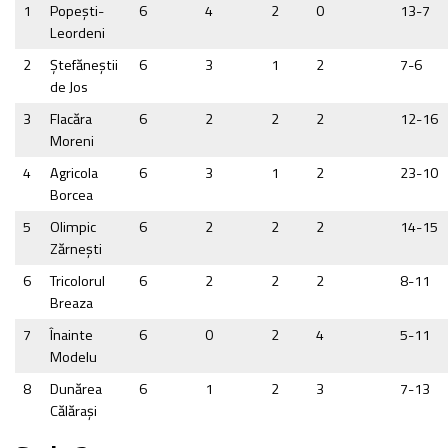
1
Popeşti-
6
4
2
0
13-7
Leordeni
2
Ştefăneştii
6
3
1
2
7-6
de Jos
3
Flacăra
6
2
2
2
12-16
Moreni
4
Agricola
6
3
1
2
23-10
Borcea
5
Olimpic
6
2
2
2
14-15
Zărneşti
6
Tricolorul
6
2
2
2
8-11
Breaza
7
Înainte
6
0
2
4
5-11
Modelu
8
Dunărea
6
1
2
3
7-13
Călăraşi