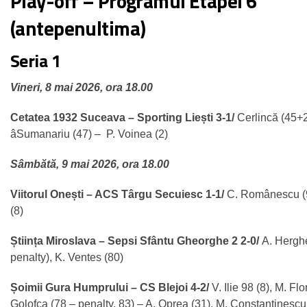
Play-off – Programul Etapei 6
(antepenultima)
Seria 1
Vineri, 8 mai 2026, ora 18.00
Cetatea 1932 Suceava – Sporting Liești 3-1/
Cerlincă (45+2
âSumanariu (47) – P. Voinea (2)
Sâmbătă, 9 mai 2026, ora 18.00
Viitorul Onești – ACS Târgu Secuiesc 1-1/
C. Românescu
(
(8)
Știința Miroslava – Sepsi Sfântu Gheorghe 2 2-0/
A. Herghe
penalty), K. Ventes (80)
Șoimii Gura Humprului – CS Blejoi 4-2/
V. Ilie 98 (8), M. Fl
Golofca (78 – penalty, 83) – A. Oprea (31), M. Constantinescu