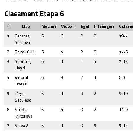
Clasament Etapa 6
#
Club
Meciuri
Victorii
Egal
Înfrângeri
Golave
1
Cetatea
6
6
0
0
19-7
Suceava
2
Şoimii G. H.
6
4
2
0
17-6
3
Sporting
6
1
1
4
7-12
Lieşti
4
Viitorul
6
3
2
1
6-3
Onești
5
Târgu
6
1
3
2
9-10
Secuiesc
6
Ştiinţa
6
4
0
2
11-9
Miroslava
7
Sepsi 2
6
1
0
5
5-14