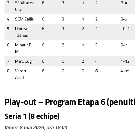
3
Sănătatea
6
3
1
2
8-4
Cluj
4
SCM Zalău
6
3
1
2
8-5
5
Unirea
6
3
2
1
10-11
Tăşnad
6
Minaur B.
6
2
1
3
8-7
M.
7
Met. Cugir
6
0
2
4
4-12
8
Viitorul
6
0
0
6
4-15
Arad
Play-out – Program Etapa 6 (penult
Seria 1 (8 echipe)
Vineri, 8 mai 2026, ora 18.00