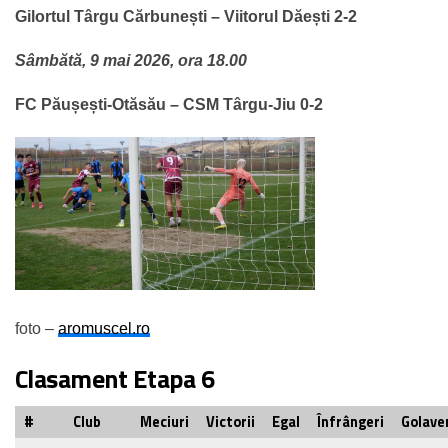
Gilortul Târgu Cărbunești – Viitorul Dăești 2-2
Sâmbătă, 9 mai 2026, ora 18.00
FC Păușești-Otăsău – CSM Târgu-Jiu 0-2
foto –
aromuscel.ro
Clasament Etapa 6
#
Club
Meciuri
Victorii
Egal
Înfrângeri
Golave