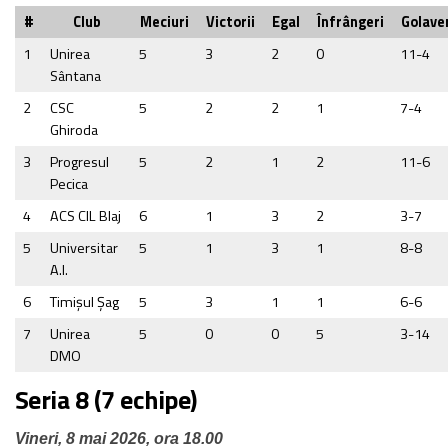
#
Club
Meciuri
Victorii
Egal
Înfrângeri
Golave
1
Unirea
5
3
2
0
11-4
Sântana
2
CSC
5
2
2
1
7-4
Ghiroda
3
Progresul
5
2
1
2
11-6
Pecica
4
ACS CIL Blaj
6
1
3
2
3-7
5
Universitar
5
1
3
1
8-8
A.I.
6
Timişul Şag
5
3
1
1
6-6
7
Unirea
5
0
0
5
3-14
DMO
Seria 8 (7 echipe)
Vineri, 8 mai 2026, ora 18.00