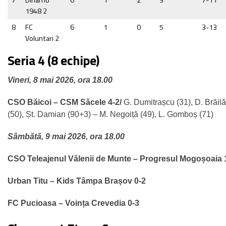
7
Dinamo
6
1
2
3
7-11
1948 2
8
FC
6
1
0
5
3-13
Voluntari 2
Seria 4 (8 echipe)
Vineri, 8 mai 2026, ora 18.00
CSO Băicoi – CSM Săcele 4-2/
G. Dumitrașcu (31), D. Brăil
(50), Șt. Damian (90+3) – M. Negoiță (49), L. Gomboș (71)
Sâmbătă, 9 mai 2026, ora 18.00
CSO Teleajenul Vălenii de Munte – Progresul Mogoșoaia 
Urban Titu – Kids Tâmpa Brașov 0-2
FC Pucioasa – Voința Crevedia 0-3