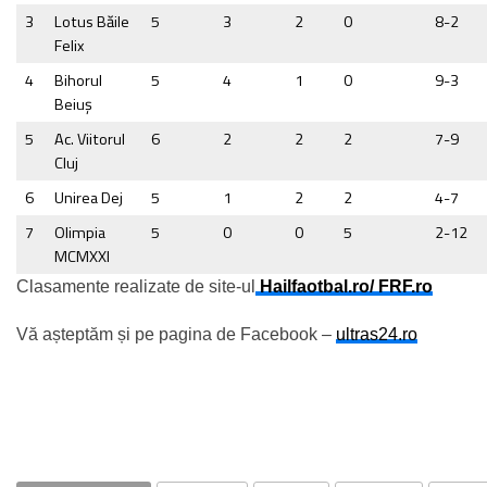
3
Lotus Băile
5
3
2
0
8-2
Felix
4
Bihorul
5
4
1
0
9-3
Beiuş
5
Ac. Viitorul
6
2
2
2
7-9
Cluj
6
Unirea Dej
5
1
2
2
4-7
7
Olimpia
5
0
0
5
2-12
MCMXXI
Clasamente realizate de site-ul
Hailfaotbal.ro/ FRF.ro
Vă așteptăm și pe pagina de Facebook –
ultras24.ro