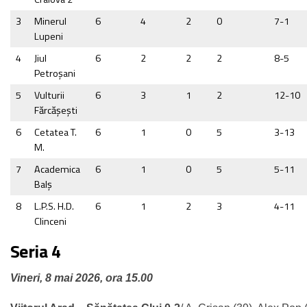
3
Minerul
6
4
2
0
7-1
Lupeni
4
Jiul
6
2
2
2
8-5
Petroşani
5
Vulturii
6
3
1
2
12-10
Fărcăşeşti
6
Cetatea T.
6
1
0
5
3-13
M.
7
Academica
6
1
0
5
5-11
Balș
8
L.P.S. H.D.
6
1
2
3
4-11
Clinceni
Seria 4
Vineri, 8 mai 2026, ora 15.00