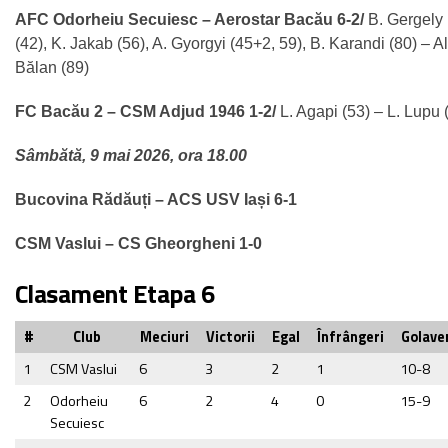
AFC Odorheiu Secuiesc – Aerostar Bacău 6-2/
B. Gergely 
(42), K. Jakab (56), A. Gyorgyi (45+2, 59), B. Karandi (80) – A
Bălan (89)
FC Bacău 2 – CSM Adjud 1946 1-2/
L. Agapi (53) – L. Lupu (
Sâmbătă, 9 mai 2026, ora 18.00
Bucovina Rădăuți – ACS USV Iași 6-1
CSM Vaslui – CS Gheorgheni 1-0
Clasament Etapa 6
#
Club
Meciuri
Victorii
Egal
Înfrângeri
Golave
1
CSM Vaslui
6
3
2
1
10-8
2
Odorheiu
6
2
4
0
15-9
Secuiesc