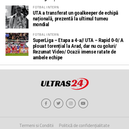
FOTBAL INTERN
UTA a transferat un goalkeeper de echipă
națională, prezentă la ultimul turneu
mondial
FOTBAL INTERN
SuperLiga – Etapa a 4-a// UTA – Rapid 0-0/ A
plouat torențial la Arad, dar nu cu goluri/
Rezumat Video/ Ocazii imense ratate de
ambele echipe
Termeni si Conditii
Politică de confidențialitate