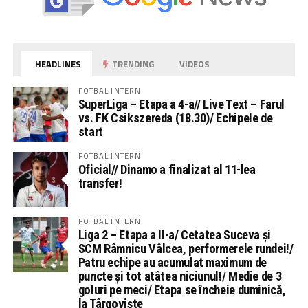
HEADLINES
TRENDING
VIDEOS
FOTBAL INTERN
SuperLiga – Etapa a 4-a// Live Text – Farul
vs. FK Csikszereda (18.30)/ Echipele de
start
FOTBAL INTERN
Oficial// Dinamo a finalizat al 11-lea
transfer!
FOTBAL INTERN
Liga 2 – Etapa a II-a/ Cetatea Suceva și
SCM Râmnicu Vâlcea, performerele rundei!/
Patru echipe au acumulat maximum de
puncte și tot atâtea niciunul!/ Medie de 3
goluri pe meci/ Etapa se încheie duminică,
la Târgoviște