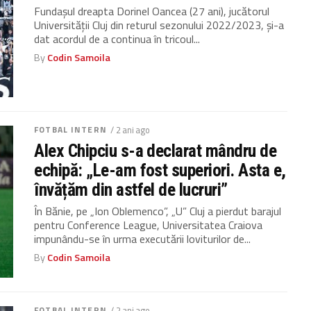
Fundașul dreapta Dorinel Oancea (27 ani), jucătorul
Universității Cluj din returul sezonului 2022/2023, și-a
dat acordul de a continua în tricoul...
By
Codin Samoila
FOTBAL INTERN
/ 2 ani ago
Alex Chipciu s-a declarat mândru de
echipă: „Le-am fost superiori. Asta e,
învățăm din astfel de lucruri”
În Bănie, pe „Ion Oblemenco”, „U” Cluj a pierdut barajul
pentru Conference League, Universitatea Craiova
impunându-se în urma executării loviturilor de...
By
Codin Samoila
FOTBAL INTERN
/ 2 ani ago