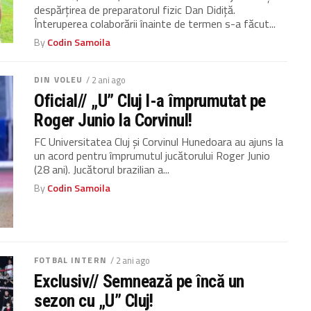
despărțirea de preparatorul fizic Dan Didiță.
Înteruperea colaborării înainte de termen s-a făcut...
By
Codin Samoila
DIN VOLEU
/ 2 ani ago
Oficial// „U” Cluj l-a împrumutat pe
Roger Junio la Corvinul!
FC Universitatea Cluj și Corvinul Hunedoara au ajuns la
un acord pentru împrumutul jucătorului Roger Junio
(28 ani). Jucătorul brazilian a...
By
Codin Samoila
FOTBAL INTERN
/ 2 ani ago
Exclusiv// Semnează pe încă un
sezon cu „U” Cluj!