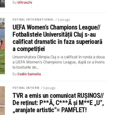
By
Ultras24
FOTBAL INTERNATIONAL
/ 3 ani ago
UEFA Women’s Champions League//
Fotbalistele Universității Cluj s-au
calificat dramatic în faza superioară
a competiției
Universitatea Olimpia Cluj s-a calificat în runda a doua
a UEFA Women’s Champions League, după ce a învins
la loviturile de...
By
Codin Samoila
FOTBAL INTERN
/ 3 ani ago
TVR a emis un comunicat RUȘINOS//
De reținut: P**Ă, C***Ă și M**E „U”,
„aranjate artistic”= PAMFLET!