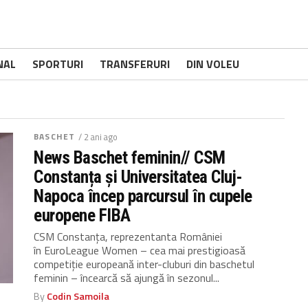
NAL
SPORTURI
TRANSFERURI
DIN VOLEU
BASCHET
/ 2 ani ago
News Baschet feminin// CSM
Constanța și Universitatea Cluj-
Napoca încep parcursul în cupele
europene FIBA
CSM Constanța, reprezentanta României
în EuroLeague Women – cea mai prestigioasă
competiție europeană inter-cluburi din baschetul
feminin – încearcă să ajungă în sezonul...
By
Codin Samoila