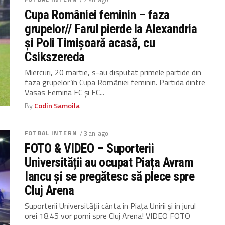
Cupa României feminin – faza
grupelor// Farul pierde la Alexandria
și Poli Timișoară acasă, cu
Csikszereda
Miercuri, 20 martie, s-au disputat primele partide din
faza grupelor în Cupa României feminin. Partida dintre
Vasas Femina FC și FC...
By
Codin Samoila
FOTBAL INTERN
/ 3 ani ago
FOTO & VIDEO – Suporterii
Universității au ocupat Piața Avram
Iancu și se pregătesc să plece spre
Cluj Arena
Suporterii Universității cânta în Piața Unirii și în jurul
orei 18.45 vor porni spre Cluj Arena! VIDEO FOTO