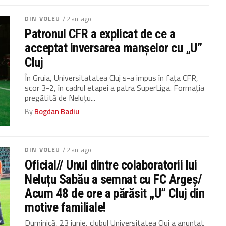
DIN VOLEU
/ 2 ani ago
Patronul CFR a explicat de ce a
acceptat inversarea manșelor cu „U”
Cluj
În Gruia, Universitatatea Cluj s-a impus în fața CFR,
scor 3-2, în cadrul etapei a patra SuperLiga. Formația
pregătită de Neluțu...
By
Bogdan Badiu
DIN VOLEU
/ 2 ani ago
Oficial// Unul dintre colaboratorii lui
Neluțu Sabău a semnat cu FC Argeș/
Acum 48 de ore a părăsit „U” Cluj din
motive familiale!
Duminică, 23 iunie, clubul Universitatea Cluj a anunțat