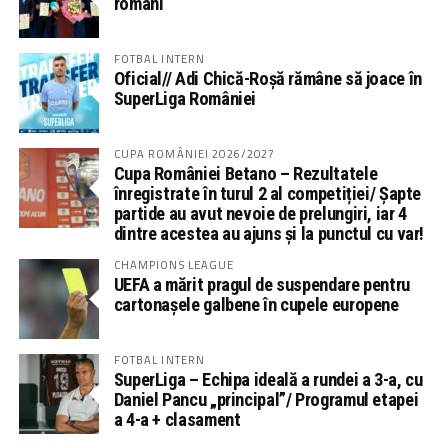
români
FOTBAL INTERN
Oficial// Adi Chică-Roșă rămâne să joace în
SuperLiga României
CUPA ROMÂNIEI 2026/2027
Cupa României Betano – Rezultatele
înregistrate în turul 2 al competiției/ Șapte
partide au avut nevoie de prelungiri, iar 4
dintre acestea au ajuns și la punctul cu var!
CHAMPIONS LEAGUE
UEFA a mărit pragul de suspendare pentru
cartonașele galbene în cupele europene
FOTBAL INTERN
SuperLiga – Echipa ideală a rundei a 3-a, cu
Daniel Pancu „principal”/ Programul etapei
a 4-a + clasament