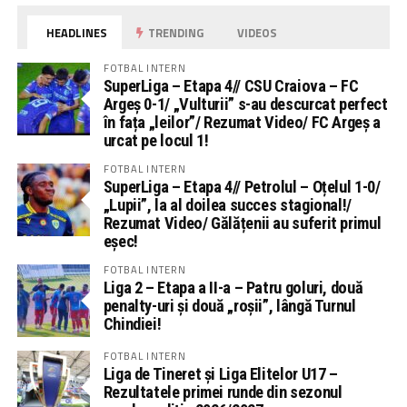
HEADLINES
TRENDING
VIDEOS
FOTBAL INTERN
SuperLiga – Etapa 4// CSU Craiova – FC
Argeș 0-1/ „Vulturii” s-au descurcat perfect
în fața „leilor”/ Rezumat Video/ FC Argeș a
urcat pe locul 1!
FOTBAL INTERN
SuperLiga – Etapa 4// Petrolul – Oțelul 1-0/
„Lupii”, la al doilea succes stagional!/
Rezumat Video/ Gălățenii au suferit primul
eșec!
FOTBAL INTERN
Liga 2 – Etapa a II-a – Patru goluri, două
penalty-uri și două „roșii”, lângă Turnul
Chindiei!
FOTBAL INTERN
Liga de Tineret și Liga Elitelor U17 –
Rezultatele primei runde din sezonul