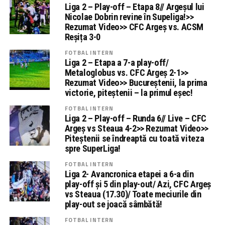
Liga 2 – Play-off – Etapa 8// Argeșul lui
Nicolae Dobrin revine în Supeliga!>>
Rezumat Video>> CFC Argeș vs. ACSM
Reșița 3-0
FOTBAL INTERN
Liga 2 – Etapa a 7-a play-off/
Metaloglobus vs. CFC Argeș 2-1>>
Rezumat Video>> Bucureștenii, la prima
victorie, piteștenii – la primul eșec!
FOTBAL INTERN
Liga 2 – Play-off – Runda 6// Live – CFC
Argeș vs Steaua 4-2>> Rezumat Video>>
Piteștenii se îndreaptă cu toată viteza
spre SuperLiga!
FOTBAL INTERN
Liga 2- Avancronica etapei a 6-a din
play-off și 5 din play-out/ Azi, CFC Argeș
vs Steaua (17.30)/ Toate meciurile din
play-out se joacă sâmbătă!
FOTBAL INTERN