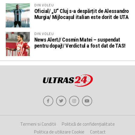
DIN VOLEU
Oficial/ „U” Cluj s-a despărțit de Alessandro
Murgia/ Mijlocașul italian este dorit de UTA
DIN VOLEU
News Alert// Cosmin Matei – suspendat
pentru dopaj!/ Verdictul a fost dat de TAS!
Termeni si Conditii
Politică de confidențialitate
Politica de utilizare Cookie
Contact