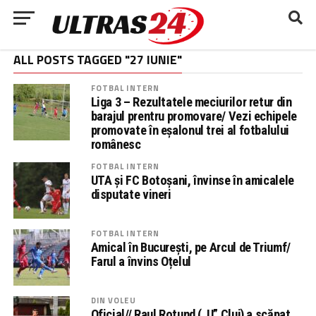
ALL POSTS TAGGED "27 IUNIE"
FOTBAL INTERN
Liga 3 – Rezultatele meciurilor retur din
barajul prentru promovare/ Vezi echipele
promovate în eșalonul trei al fotbalului
românesc
FOTBAL INTERN
UTA și FC Botoșani, învinse în amicalele
disputate vineri
FOTBAL INTERN
Amical în București, pe Arcul de Triumf/
Farul a învins Oțelul
DIN VOLEU
Oficial// Raul Rotund („U” Cluj) a scăpat