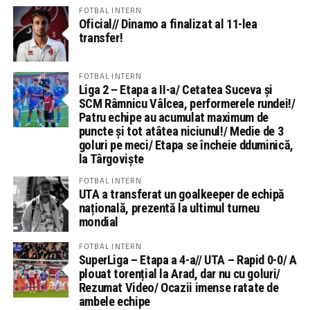
FOTBAL INTERN
Oficial// Dinamo a finalizat al 11-lea
transfer!
FOTBAL INTERN
Liga 2 – Etapa a II-a/ Cetatea Suceva și
SCM Râmnicu Vâlcea, performerele rundei!/
Patru echipe au acumulat maximum de
puncte și tot atâtea niciunul!/ Medie de 3
goluri pe meci/ Etapa se încheie dduminică,
la Târgoviște
FOTBAL INTERN
UTA a transferat un goalkeeper de echipă
națională, prezentă la ultimul turneu
mondial
FOTBAL INTERN
SuperLiga – Etapa a 4-a// UTA – Rapid 0-0/ A
plouat torențial la Arad, dar nu cu goluri/
Rezumat Video/ Ocazii imense ratate de
ambele echipe