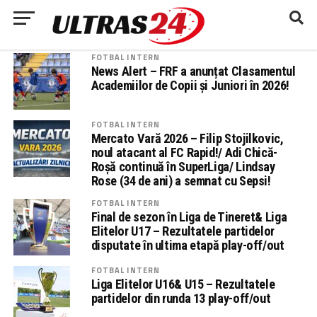
FOTBAL INTERN
News Alert – FRF a anunțat Clasamentul
Academiilor de Copii și Juniori în 2026!
FOTBAL INTERN
Mercato Vară 2026 – Filip Stojilkovic,
noul atacant al FC Rapid!/ Adi Chică-
Roșă continuă în SuperLiga/ Lindsay
Rose (34 de ani) a semnat cu Sepsi!
FOTBAL INTERN
Final de sezon în Liga de Tineret& Liga
Elitelor U17 – Rezultatele partidelor
disputate în ultima etapă play-off/out
FOTBAL INTERN
Liga Elitelor U16& U15 – Rezultatele
partidelor din runda 13 play-off/out