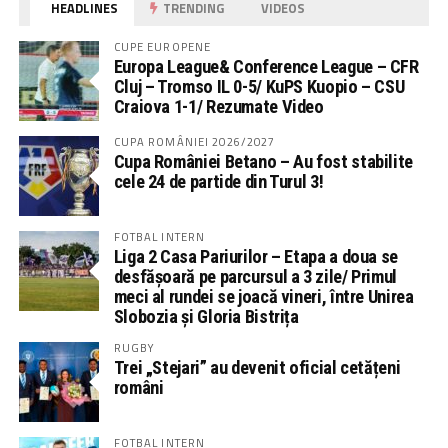
HEADLINES
TRENDING
VIDEOS
CUPE EUROPENE
Europa League& Conference League – CFR
Cluj – Tromso IL 0-5/ KuPS Kuopio – CSU
Craiova 1-1/ Rezumate Video
CUPA ROMÂNIEI 2026/2027
Cupa României Betano – Au fost stabilite
cele 24 de partide din Turul 3!
FOTBAL INTERN
Liga 2 Casa Pariurilor – Etapa a doua se
desfășoară pe parcursul a 3 zile/ Primul
meci al rundei se joacă vineri, între Unirea
Slobozia și Gloria Bistrița
RUGBY
Trei „Stejari” au devenit oficial cetățeni
români
FOTBAL INTERN