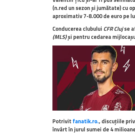
(n.red un sezon și jumătate) cu op
aproximativ 7-8.000 de euro pe l
Conducerea clubului
CFR Cluj
se af
(MLS)
și pentru cedarea mijlocaș
Potrivit
fanatik.ro.
, discuțiile pr
învârt în jurul sumei de 4 milioane