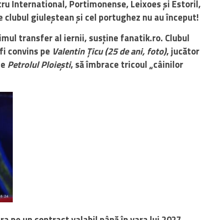
ntru International, Portimonense, Leixoes și Estoril,
e clubul giuleștean și cel portughez nu au început!
imul transfer al iernii, susține fanatik.ro. Clubul
 fi convins pe
Valentin Țicu (25 de ani, foto)
, jucător
de
Petrolul Ploiești
, să îmbrace tricoul „câinilor
ra pe un contract valabil până în vara lui 2027