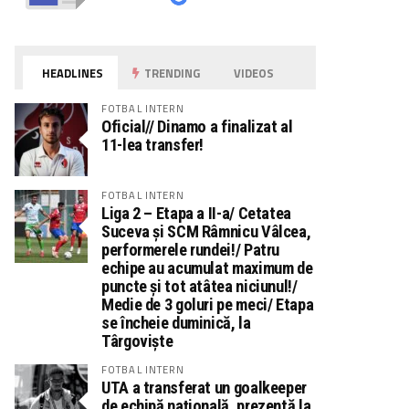
HEADLINES
TRENDING
VIDEOS
FOTBAL INTERN
Oficial// Dinamo a finalizat al
11-lea transfer!
FOTBAL INTERN
Liga 2 – Etapa a II-a/ Cetatea
Suceva și SCM Râmnicu Vâlcea,
performerele rundei!/ Patru
echipe au acumulat maximum de
puncte și tot atâtea niciunul!/
Medie de 3 goluri pe meci/ Etapa
se încheie duminică, la
Târgoviște
FOTBAL INTERN
UTA a transferat un goalkeeper
de echipă națională, prezentă la