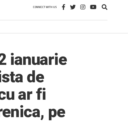
CONNECT WITH US
2 ianuarie
ista de
cu ar fi
enica, pe