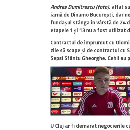
Andres Dumitrescu (foto)
, aflat s
iarnă de Dinamo București, dar ne
fundașul stânga în vârstă de 24 d
etapele 1 și 13 nu a fost utilizat 
Contractul de împrumut cu Olomic 
zile să scape și de contractul cu S
Sepsi Sfântu Gheorghe. Cehii au pl
U Cluj ar fi demarat negocierile c