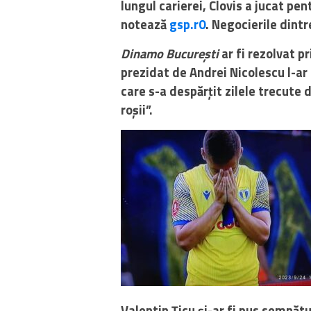
lungul carierei, Clovis a jucat pe
notează
gsp.r0
.
Negocierile dintr
Dinamo București
ar fi rezolvat pr
prezidat de Andrei Nicolescu l-ar
care s-a despărțit zilele trecute 
roșii”.
Valentin Țicu și-ar fi pus semnătu