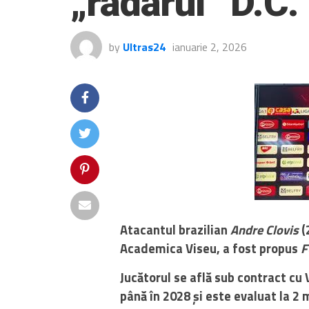
„radarul” D.C.
by
Ultras24
ianuarie 2, 2026
Atacantul brazilian
Andre Clovis
(
Academica Viseu, a fost propus
F
Jucătorul se află sub contract cu 
până în 2028 și este evaluat la 2 