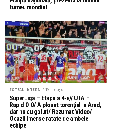
echipă națională, prezentă la ultimul
turneu mondial
/ 19 ore ago
FOTBAL INTERN
SuperLiga – Etapa a 4-a// UTA –
Rapid 0-0/ A plouat torențial la Arad,
dar nu cu goluri/ Rezumat Video/
Ocazii imense ratate de ambele
echipe