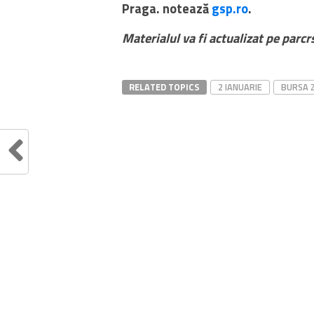
Praga. notează
gsp.ro
.
Materialul va fi actualizat pe parcrs
RELATED TOPICS
2 IANUARIE
BURSA 