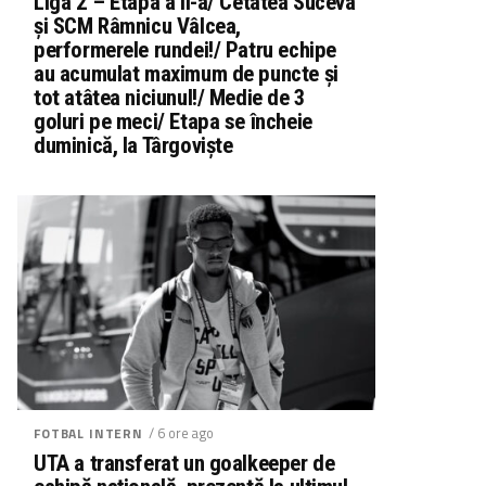
Liga 2 – Etapa a II-a/ Cetatea Suceva
și SCM Râmnicu Vâlcea,
performerele rundei!/ Patru echipe
au acumulat maximum de puncte și
tot atâtea niciunul!/ Medie de 3
goluri pe meci/ Etapa se încheie
duminică, la Târgoviște
/ 6 ore ago
FOTBAL INTERN
UTA a transferat un goalkeeper de