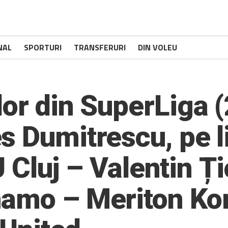
NAL
SPORTURI
TRANSFERURI
DIN VOLEU
or din SuperLiga (
s Dumitrescu, pe l
 U Cluj – Valentin Ți
amo – Meriton Kor