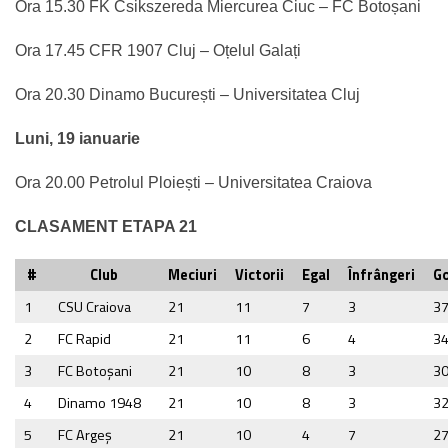
Ora 15.30 FK Csikszereda Miercurea Ciuc – FC Botoșani
Ora 17.45 CFR 1907 Cluj – Oțelul Galați
Ora 20.30 Dinamo București – Universitatea Cluj
Luni, 19 ianuarie
Ora 20.00 Petrolul Ploiești – Universitatea Craiova
CLASAMENT ETAPA 21
#
Club
Meciuri
Victorii
Egal
Înfrângeri
Go
1
CSU Craiova
21
11
7
3
3
2
FC Rapid
21
11
6
4
3
3
FC Botoşani
21
10
8
3
3
4
Dinamo 1948
21
10
8
3
3
5
FC Argeş
21
10
4
7
2