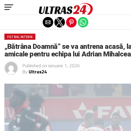
Exit mobile version
FOTBAL INTERN
„Bătrâna Doamnă” se va antrena acasă, l
amicale pentru echipa lui Adrian Mihalcea
Published on
ianuarie 1, 2026
By
Ultras24