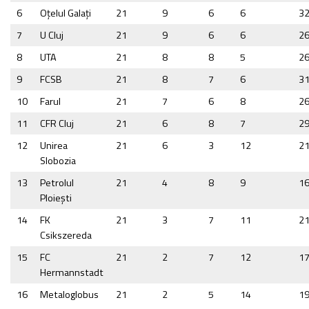
6
Oţelul Galaţi
21
9
6
6
3
7
U Cluj
21
9
6
6
2
8
UTA
21
8
8
5
2
9
FCSB
21
8
7
6
3
10
Farul
21
7
6
8
2
11
CFR Cluj
21
6
8
7
2
12
Unirea
21
6
3
12
2
Slobozia
13
Petrolul
21
4
8
9
1
Ploiești
14
FK
21
3
7
11
2
Csikszereda
15
FC
21
2
7
12
1
Hermannstadt
16
Metaloglobus
21
2
5
14
1