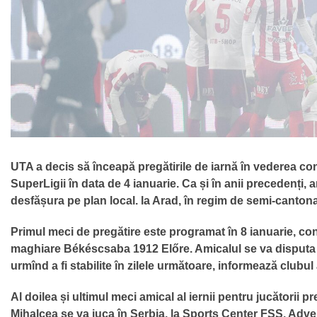
UTA a decis să înceapă pregătirile de iarnă în vederea con
SuperLigii în data de 4 ianuarie. Ca și în anii precedenți,
desfășura pe plan local. la Arad, în regim de semi-canton
Primul meci de pregătire este programat în 8 ianuarie, con
maghiare Békéscsaba 1912 Előre. Amicalul se va disputa la
urmînd a fi stabilite în zilele următoare, informează clubu
Al doilea și ultimul meci amical al iernii pentru jucătorii pr
Mihalcea se va juca în Serbia, la Sports Center FSS. Adve