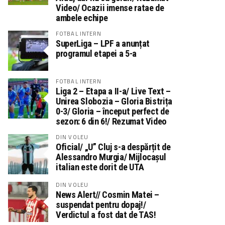
Video/ Ocazii imense ratae de
ambele echipe
FOTBAL INTERN
SuperLiga – LPF a anunțat
programul etapei a 5-a
FOTBAL INTERN
Liga 2 – Etapa a II-a/ Live Text –
Unirea Slobozia – Gloria Bistrița
0-3/ Gloria – început perfect de
sezon: 6 din 6!/ Rezumat Video
DIN VOLEU
Oficial/ „U” Cluj s-a despărțit de
Alessandro Murgia/ Mijlocașul
italian este dorit de UTA
DIN VOLEU
News Alert// Cosmin Matei –
suspendat pentru dopaj!/
Verdictul a fost dat de TAS!