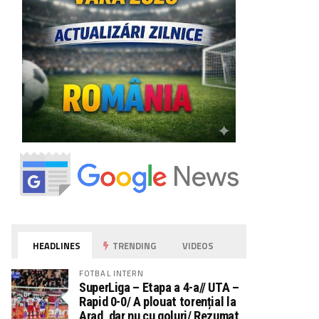
HEADLINES
TRENDING
VIDEOS
FOTBAL INTERN
SuperLiga – Etapa a 4-a// UTA –
Rapid 0-0/ A plouat torențial la
Arad, dar nu cu goluri/ Rezumat