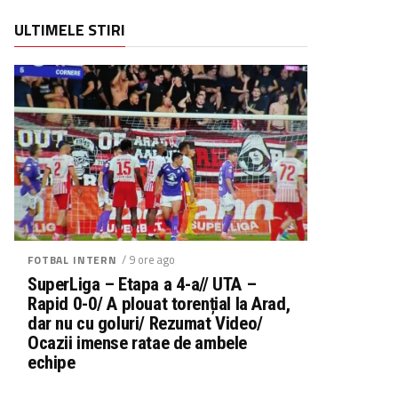
ULTIMELE STIRI
/ 9 ore ago
FOTBAL INTERN
SuperLiga – Etapa a 4-a// UTA –
Rapid 0-0/ A plouat torențial la Arad,
dar nu cu goluri/ Rezumat Video/
Ocazii imense ratae de ambele
echipe