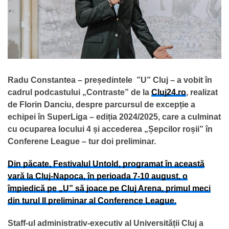
Radu Constantea – președintele ”U” Cluj – a vobit în
cadrul podcastului „Contraste” de la
Cluj24.ro
, realizat
de Florin Danciu, despre parcursul de excepție a
echipei în SuperLiga – ediția 2024/2025, care a culminat
cu ocuparea locului 4 și accederea „Șepcilor roșii” în
Conferene League – tur doi preliminar.
Din păcate, Festivalul Untold, programat în această
vară la Cluj-Napoca, în perioada 7-10 august, o
împiedică pe „U” să joace pe Cluj Arena, primul meci
din turul II preliminar al Conference League.
Staff-ul administrativ-executiv al Universității Cluj a