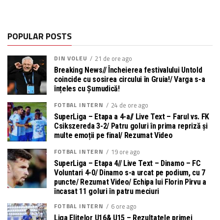
POPULAR POSTS
DIN VOLEU
21 de ore ago
Breaking News// Încheierea festivalului Untold
coincide cu sosirea circului în Gruia!/ Varga s-a
înțeles cu Șumudică!
FOTBAL INTERN
24 de ore ago
SuperLiga – Etapa a 4-a// Live Text – Farul vs. FK
Csikszereda 3-2/ Patru goluri în prima repriză și
multe emoții pe final/ Rezumat Video
FOTBAL INTERN
19 ore ago
SuperLiga – Etapa 4// Live Text – Dinamo – FC
Voluntari 4-0/ Dinamo s-a urcat pe podium, cu 7
puncte/ Rezumat Video/ Echipa lui Florin Pîrvu a
încasat 11 goluri în patru meciuri
FOTBAL INTERN
6 ore ago
Liga Elitelor U16& U15 – Rezultatele primei