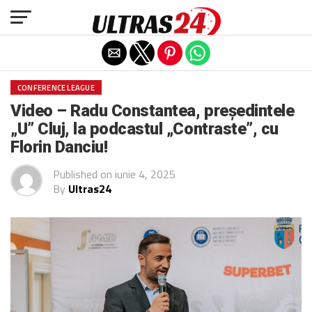
Exit mobile version
CONFERENCE LEAGUE
Video – Radu Constantea, președintele
„U” Cluj, la podcastul „Contraste”, cu
Florin Danciu!
Published on
iunie 4, 2025
By
Ultras24