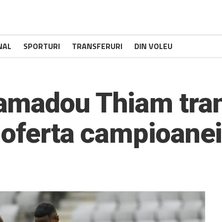
NAL
SPORTURI
TRANSFERURI
DIN VOLEU
madou Thiam trans
 oferta campioane