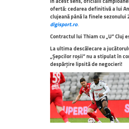
În acest sens, oficialii campioa
ofertă: cedarea definitivă a lui 
clujeană până la finele sezonului 
digisport.ro
.
Contractul lui Thiam cu „U” Cluj es
La ultima descălecare a jucătorulu
„Șepcilor roșii” nu a stipulat în c
despărțire lipsită de negocieri!