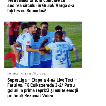
festivalului Untold coincide cu
sosirea circului în Gruia!/ Varga s-a
înțeles cu Șumudică!
/ 8 ore ago
FOTBAL INTERN
SuperLiga – Etapa a 4-a// Live Text –
Farul vs. FK Csikszereda 3-2/ Patru
goluri în prima repriză și multe emoții
pe final/ Rezumat Video