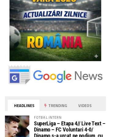
HEADLINES
TRENDING
VIDEOS
FOTBAL INTERN
SuperLiga – Etapa 4// Live Text –
Dinamo – FC Voluntari 4-0/
Dinamo s-a urcat pe podium, cu