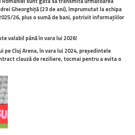
nei României sunt gata să transmită următoarea
Andrei Gheorghiță (23 de ani), împrumutat la echipa
2025/26, plus o sumă de bani, potrivit informațiilor
te valabil până în vara lui 2026!
i pe Cluj Arena, în vara lui 2024, președintele
ontract clauză de reziliere, tocmai pentru a evita o