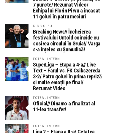
7 puncte/ Rezumat Video/
Echipa lui Florin Pîrvu a încasat
11 goluri în patru meciuri
DIN VOLEU
Breaking News// Încheierea
festivalului Untold coincide cu
sosirea circului în Gruia!/ Varga
s-a înțeles cu Șumudică!
FOTBAL INTERN
SuperLiga – Etapa a 4-a// Live
Text – Farul vs. FK Csikszereda
3-2/ Patru goluri în prima repriză
și multe emoții pe final/
Rezumat Video
FOTBAL INTERN
Oficial// Dinamo a finalizat al
11-lea transfer!
FOTBAL INTERN
Liga 2 – Etapa a II-a/ Cetatea