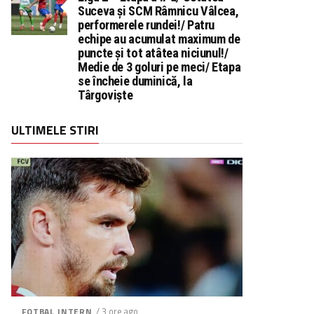
Suceva și SCM Râmnicu Vâlcea,
performerele rundei!/ Patru
echipe au acumulat maximum de
puncte și tot atâtea niciunul!/
Medie de 3 goluri pe meci/ Etapa
se încheie duminică, la
Târgoviște
ULTIMELE STIRI
/ 3 ore ago
FOTBAL INTERN