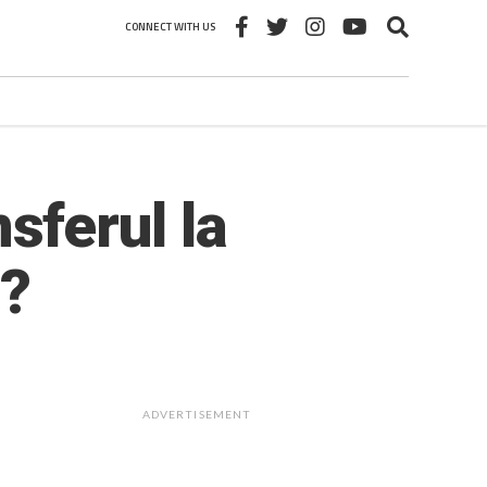
CONNECT WITH US
ferul la
i?
ADVERTISEMENT