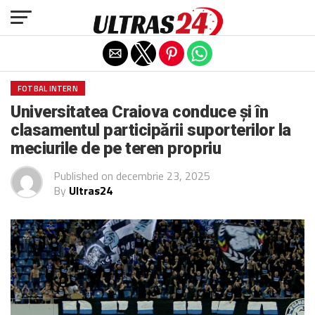
Exit mobile version
FOTBAL INTERN
Universitatea Craiova conduce și în
clasamentul participării suporterilor la
meciurile de pe teren propriu
Published on
decembrie 23, 2025
By
Ultras24