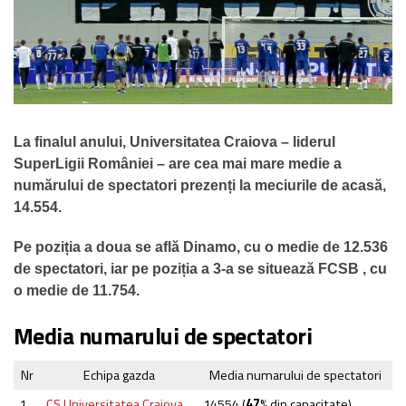
La finalul anului, Universitatea Craiova – liderul
SuperLigii României – are cea mai mare medie a
numărului de spectatori prezenți la meciurile de acasă,
14.554.
Pe poziția a doua se află Dinamo, cu o medie de 12.536
de spectatori, iar pe poziția a 3-a se situează FCSB , cu
o medie de 11.754.
Media numarului de spectatori
Nr
Echipa gazda
Media numarului de spectatori
1
CS Universitatea Craiova
14554
(
47
% din capacitate)