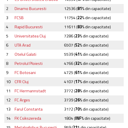
2
Dinamo Bucuresti
12536
(
81
% din capacitate)
3
FCSB
11754
(
22
% din capacitate)
4
Rapid Bucuresti
11611
(
83
% din capacitate)
5
Universitatea Cluj
7286
(
23
% din capacitate)
6
UTA Arad
6507
(
52
% din capacitate)
7
Otelul Galati
5539
(
41
% din capacitate)
8
Petrolul Ploiesti
4766
(
32
% din capacitate)
9
FC Botosani
4725
(
61
% din capacitate)
10
CFR Cluj
4107
(
17
% din capacitate)
11
FC Hermannstadt
3772
(
28
% din capacitate)
12
FC Arges
3739
(
26
% din capacitate)
13
Farul Constanta
3172
(
70
% din capacitate)
14
FK Csikszereda
1804
(
INF
% din capacitate)
15
Metaloglobus Bucuresti
959
(
21
% din capacitate)