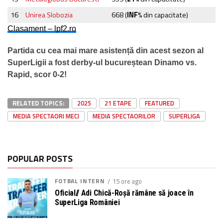
16
Unirea Slobozia
668
(
INF
% din capacitate)
Clasament – lpf2.ro
Partida cu cea mai mare asistență din acest sezon al
SuperLigii a fost derby-ul bucureștean Dinamo vs.
Rapid, scor 0-2!
RELATED TOPICS:
2025
21 ETAPE
FEATURED
MEDIA SPECTAORI MECI
MEDIA SPECTAORILOR
SUPERLIGA
POPULAR POSTS
FOTBAL INTERN
15 ore ago
Oficial// Adi Chică-Roșă rămâne să joace în
SuperLiga României