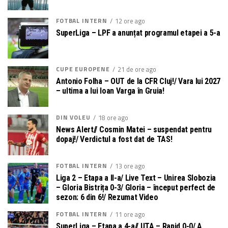
FOTBAL INTERN
12 ore ago
SuperLiga – LPF a anunțat programul etapei a 5-a
CUPE EUROPENE
21 de ore ago
Antonio Folha – OUT de la CFR Cluj!/ Vara lui 2027
– ultima a lui Ioan Varga în Gruia!
DIN VOLEU
18 ore ago
News Alert// Cosmin Matei – suspendat pentru
dopaj!/ Verdictul a fost dat de TAS!
FOTBAL INTERN
13 ore ago
Liga 2 – Etapa a II-a/ Live Text – Unirea Slobozia
– Gloria Bistrița 0-3/ Gloria – început perfect de
sezon: 6 din 6!/ Rezumat Video
FOTBAL INTERN
11 ore ago
SuperLiga – Etapa a 4-a// UTA – Rapid 0-0/ A