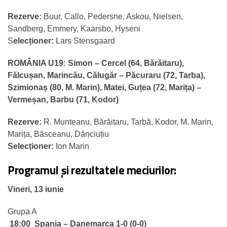
Rezerve:
Buur, Callo, Pedersne, Askou, Nielsen,
Sandberg, Emmery, Kaarsbo, Hyseni
S
elecționer:
Lars Stensgaard
ROMÂNIA U19:
Simon – Cercel (64, Bărăitaru),
Fălcușan, Marincău, Călugăr – Păcuraru (72, Tarba),
Szimionaș (80, M. Marin), Matei, Guțea (72, Marița) –
Vermeșan, Barbu (71, Kodor)
Rezerve:
R. Munteanu, Bărăitaru, Tarbă, Kodor, M. Marin,
Marița, Băsceanu, Dănciuțiu
Selecționer:
Ion Marin
Programul și rezultatele meciurilor:
Vineri, 13 iunie
Grupa A
18:00
Spania – Danemarca 1-0 (0-0)