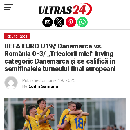
Exit mobile version
CE U19 - 2025
UEFA EURO U19// Danemarca vs.
România 0-3/ „Tricolorii mici” înving
categoric Danemarca și se califică în
semifinalele turneului final european!
Published on
iunie 19, 2025
By
Codin Samoila