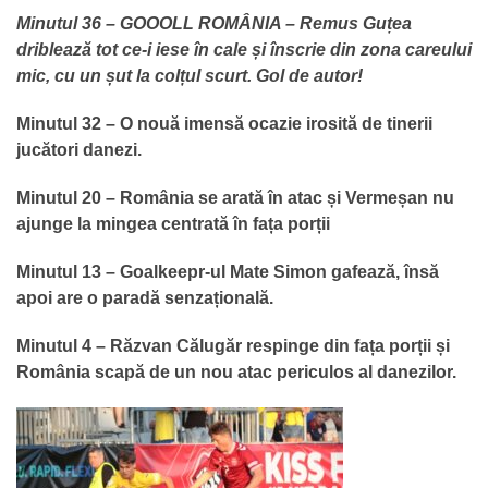
Minutul 36 – GOOOLL ROMÂNIA – Remus Guțea
driblează tot ce-i iese în cale și înscrie din zona careului
mic, cu un șut la colțul scurt. Gol de autor!
Minutul 32 – O nouă imensă ocazie irosită de tinerii
jucători danezi.
Minutul 20 – România se arată în atac și Vermeșan nu
ajunge la mingea centrată în fața porții
Minutul 13 – Goalkeepr-ul Mate Simon gafează, însă
apoi are o paradă senzațională.
Minutul 4 – Răzvan Călugăr respinge din fața porții și
România scapă de un nou atac periculos al danezilor.