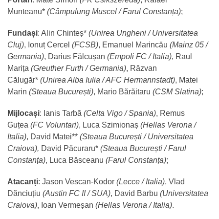
Munteanu*
(Câmpulung Muscel / Farul Constanța)
;
Fundași
: Alin Chinteș*
(Unirea Ungheni / Universitatea
Cluj)
, Ionuț Cercel
(FCSB)
, Emanuel Marincău
(Mainz 05 /
Germania)
, Darius Fălcușan
(Empoli FC / Italia)
, Raul
Marița
(Greuther Furth / Germania)
, Răzvan
Călugăr*
(Unirea Alba Iulia / AFC Hermannstadt)
, Matei
Marin
(Steaua București)
, Mario Bărăitaru
(CSM Slatina)
;
Mijlocași
: Ianis Tarbă
(Celta Vigo / Spania)
, Remus
Guțea
(FC Voluntari)
, Luca Szimionaș
(Hellas Verona /
Italia)
, David Matei**
(Steaua București / Universitatea
Craiova),
David Păcuraru*
(Steaua București / Farul
Constanța)
, Luca Băsceanu
(Farul Constanța)
;
Atacanți
: Jason Vescan-Kodor
(Lecce / Italia)
, Vlad
Dănciuțiu
(Austin FC II / SUA)
, David Barbu
(Universitatea
Craiova)
, Ioan Vermeșan
(Hellas Verona / Italia)
.