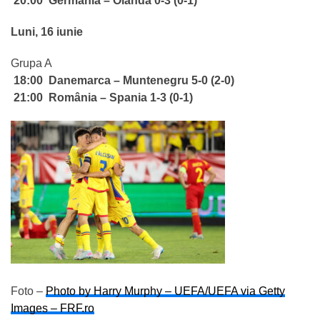
20:00 Germania – Olanda 0-3 (0-1)
Luni, 16 iunie
Grupa A
18:00
Danemarca – Muntenegru 5-0 (2-0)
21:00
România
– Spania 1-3 (0-1)
Foto –
Photo by Harry Murphy – UEFA/UEFA via Getty
Images – FRF.ro