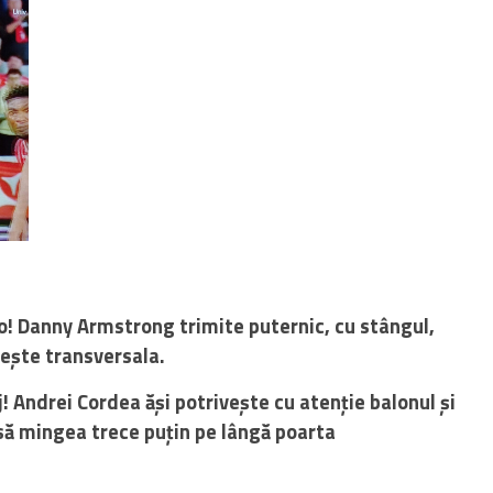
o! Danny Armstrong trimite puternic, cu stângul,
vește transversala.
! Andrei Cordea ăși potrivește cu atenție balonul și
însă mingea trece puțin pe lângă poarta