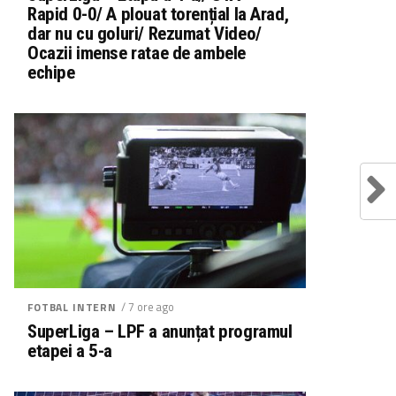
Rapid 0-0/ A plouat torențial la Arad,
dar nu cu goluri/ Rezumat Video/
Ocazii imense ratae de ambele
echipe
/ 7 ore ago
FOTBAL INTERN
SuperLiga – LPF a anunțat programul
etapei a 5-a