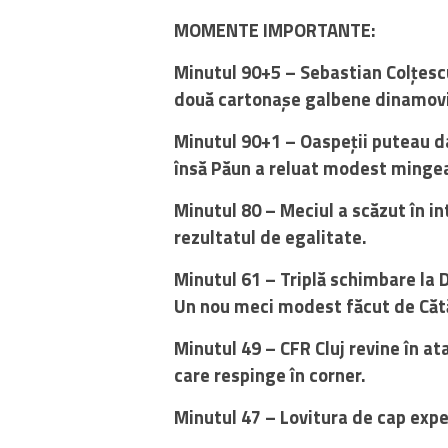
MOMENTE IMPORTANTE:
Minutul 90+5 – Sebastian Colțescu
două cartonașe galbene dinamoviș
Minutul 90+1 – Oaspeții puteau da 
însă Păun a reluat modest mingea 
Minutul 80 – Meciul a scăzut în i
rezultatul de egalitate.
Minutul 61 – Triplă schimbare la D
Un nou meci modest făcut de Cătăli
Minutul 49 – CFR Cluj revine în at
care respinge în corner.
Minutul 47 – Lovitura de cap expe