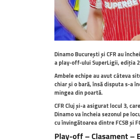
Dinamo București și CFR au încheia
a play-off-ului SuperLigii, ediția
Ambele echipe au avut câteva situ
chiar și o bară, însă disputa s-a 
mingea din poartă.
CFR Cluj și-a asigurat locul 3, ca
Dinamo va încheia sezonul pe locu
cu învingătoarea dintre FCSB și F
Play-off – Clasament – 