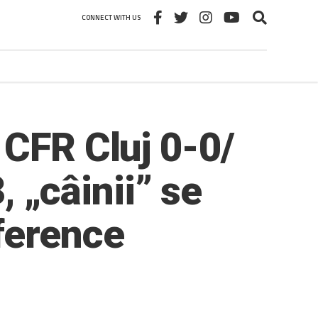
CONNECT WITH US
 CFR Cluj 0-0/
, „câinii” se
ference