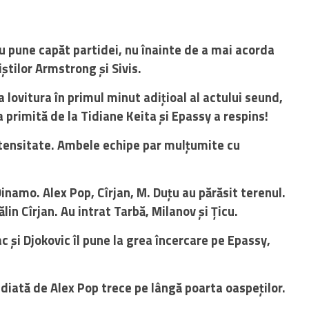
 pune capăt partidei, nu înainte de a mai acorda
tilor Armstrong și Sivis.
lovitura în primul minut adițioal al actului seund,
primită de la Tidiane Keita și Epassy a respins!
ntensitate. Ambele echipe par mulțumite cu
inamo. Alex Pop, Cîrjan, M. Duțu au părăsit terenul.
n Cîrjan. Au intrat Tarbă, Milanov și Țicu.
ac și Djokovic îl pune la grea încercare pe Epassy,
diată de Alex Pop trece pe lângă poarta oaspeților.