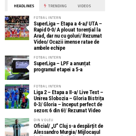
HEADLINES
TRENDING
VIDEOS
FOTBAL INTERN
SuperLiga – Etapa a 4-a// UTA –
Rapid 0-0/ A plouat torențial la
Arad, dar nu cu goluri/ Rezumat
Video/ Ocazii imense ratae de
ambele echipe
FOTBAL INTERN
SuperLiga – LPF a anunțat
programul etapei a 5-a
FOTBAL INTERN
Liga 2 – Etapa a II-a/ Live Text –
Unirea Slobozia – Gloria Bistrița
0-3/ Gloria – început perfect de
sezon: 6 din 6!/ Rezumat Video
DIN VOLEU
Oficial/ „U” Cluj s-a despărțit de
Alessandro Murgia/ Mijlocașul