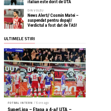
italian este dorit de UTA
DIN VOLEU
News Alert// Cosmin Matei –
suspendat pentru dopaj!/
Verdictul a fost dat de TAS!
ULTIMELE STIRI
/ 6 ore ago
FOTBAL INTERN
SuperLiga – Etapa a 4-a// UTA –