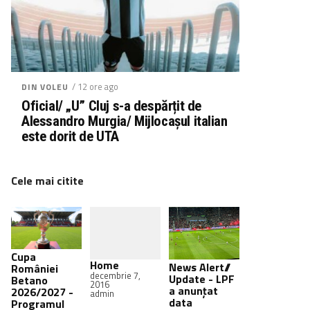
/ 12 ore ago
DIN VOLEU
Oficial/ „U” Cluj s-a despărțit de
Alessandro Murgia/ Mijlocașul italian
este dorit de UTA
Cele mai citite
Cupa
Home
News Alert//
României
decembrie 7,
Update - LPF
Betano
2016
a anunțat
2026/2027 -
admin
data
Programul