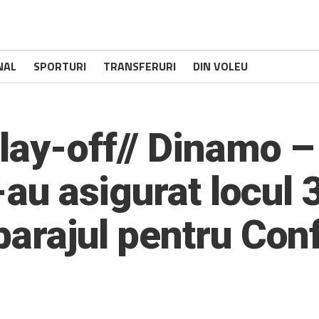
NAL
SPORTURI
TRANSFERURI
DIN VOLEU
lay-off// Dinamo –
-au asigurat locul 3
barajul pentru Con