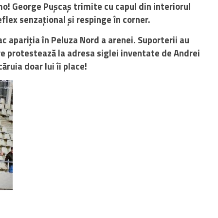
o! George Pușcaș trimite cu capul din interiorul
eflex senzațional și respinge în corner.
ac apariția în Peluza Nord a arenei. Suporterii au
e protestează la adresa siglei inventate de Andrei
ăruia doar lui îi place!