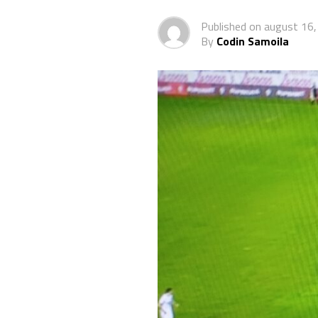
Published on
august 16,
By
Codin Samoila