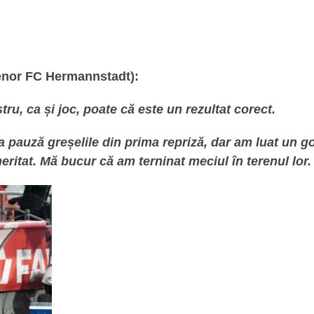
enor FC Hermannstadt):
ru, ca și joc, poate că este un rezultat corect.
 pauză greșelile din prima repriză, dar am luat un go
meritat. Mă bucur că am terninat meciul în terenul lor.