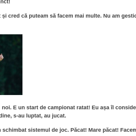
nct!
t și cred că puteam să facem mai multe. Nu am gestio
 noi. E un start de campionat ratat! Eu așa îl consid
dine, s-au luptat, au jucat.
schimbat sistemul de joc. Păcat! Mare păcat! Facem n