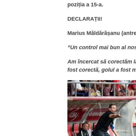
poziția a 15-a.
DECLARAȚII!
Marius Măldărășanu (antr
”Un control mai bun al nost
Am încercat să corectăm la
fost corectă, golul a fost 