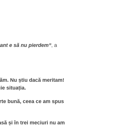
rtant e să nu pierdem”
, a
igăm. Nu știu dacă meritam!
e situația.
oarte bună, ceea ce am spus
asă și în trei meciuri nu am