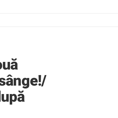
ouă
 sânge!/
după