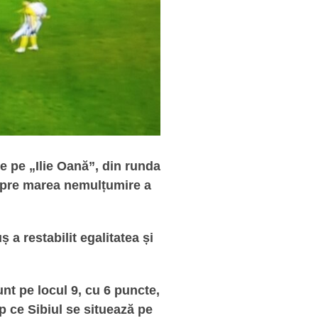
e pe „Ilie Oană”, din runda
, spre marea nemulțumire a
a restabilit egalitatea și
unt pe locul 9, cu 6 puncte,
mp ce Sibiul se situează pe