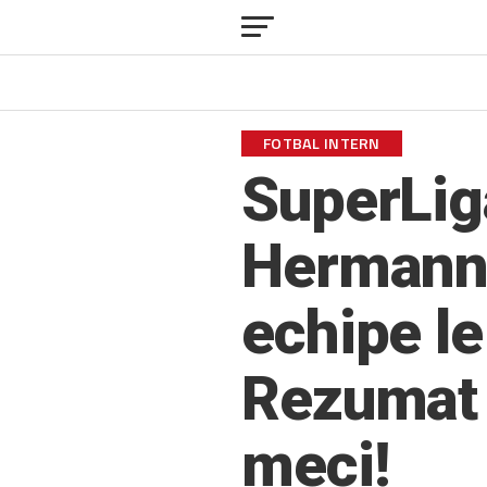
FOTBAL INTERN
SuperLiga
Hermanns
echipe le
Rezumat 
meci!