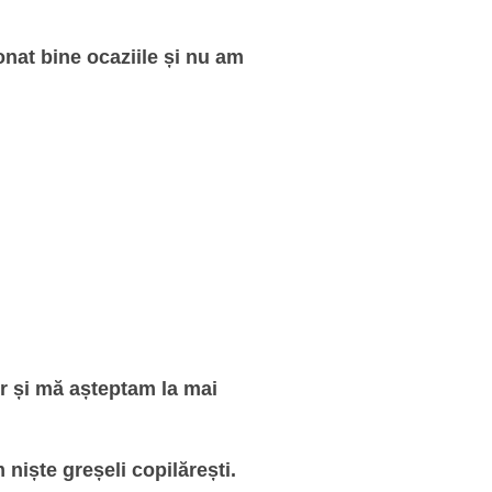
nat bine ocaziile și nu am
er și mă așteptam la mai
iște greșeli copilărești.