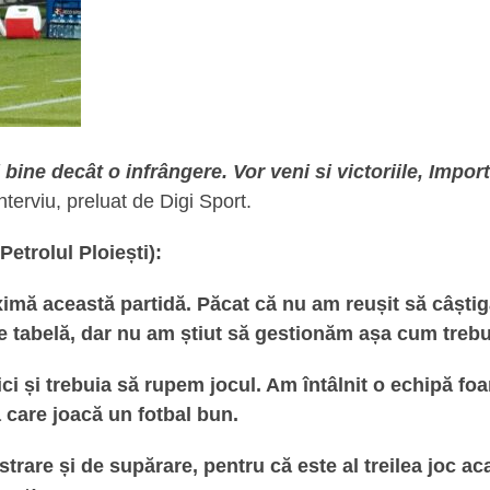
bine decât o infrângere. Vor veni si victoriile, Impo
terviu, preluat de Digi Sport.
Petrolul Ploiești):
maximă această partidă. Păcat că nu am reușit să câșt
 tabelă, dar nu am știut să gestionăm așa cum trebui
ci și trebuia să rupem jocul. Am întâlnit o echipă f
ă care joacă un fotbal bun.
trare și de supărare, pentru că este al treilea joc ac