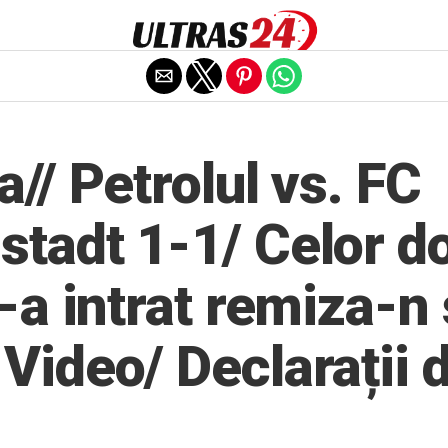
Exit mobile version
// Petrolul vs. FC
tadt 1-1/ Celor d
-a intrat remiza-n
Video/ Declarații 