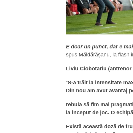
E doar un punct, dar e mai 
spus Măldărășanu, la flash in
Liviu Ciobotariu (antrenor 
”
S-a trăit la intensitate 
Din nou am avut avantaj pe
rebuia să fim mai pragmati
la început de joc. O echip
Există această doză de frus