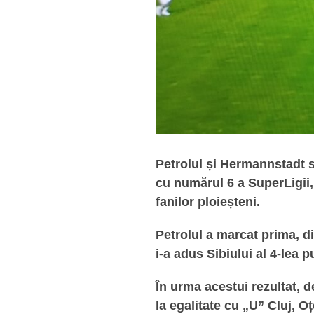
Petrolul și Hermannstadt s
cu numărul 6 a SuperLigii, 
fanilor ploieșteni.
Petrolul a marcat prima, di
i-a adus Sibiului al 4-lea 
În urma acestui rezultat, d
la egalitate cu „U” Cluj, O