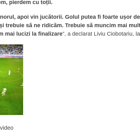
m, pierdem cu toții.
orul, apoi vin jucătorii. Golul putea fi foarte ușor de 
c și trebuie să ne ridicăm. Trebuie să muncim mai mult
 mai lucizi la finalizare
”, a declarat Liviu Ciobotariu, la
 video