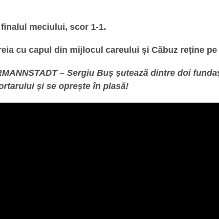
finalul meciului, scor 1-1.
ia cu capul din mijlocul careului și Căbuz reține pe m
ANNSTADT – Sergiu Buș șutează dintre doi fundași
rtarului și se oprește în plasă!