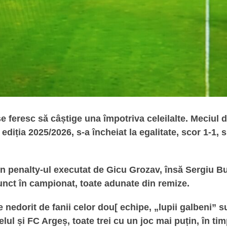
e feresc să câștige una împotriva celeilalte. Meciul d
ediția 2025/2026, s-a încheiat la egalitate, scor 1-1
n penalty-ul executat de Gicu Grozav, însă Sergiu Buș 
punct în campionat, toate adunate din remize.
e nedorit de fanii celor dou[ echipe, „lupii galbeni” s
țelul și FC Argeș, toate trei cu un joc mai puțin, în ti