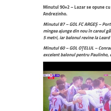
Minutul 90+2 – Lazar se opune cu 
Andrezinho.
Minutul 87 – GOL FC ARGEȘ – Portar
mingea ajunge din nou în careul găl
5 metri, iar balonul revine la Leard
Minutul 60 – GOL OȚELUL – Conrado
excelent balonul pentru Paulinho, 