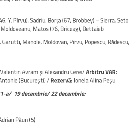
6, Y. Pîrvu), Sadriu, Borţa (67, Brobbey) – Sierra, Seto
 – Moldoveanu, Matos (76, Briceag), Bettaieb
y, Garutti, Manole, Moldovan, Pîrvu, Popescu, Rădescu,
Valentin Avram și Alexandru Cerei/
Arbitru VAR:
Antonie (București) /
Rezervă:
Ionela Alina Peșu
1-a/ 19 decembrie/ 22 decembrie:
Adrian Păun (5)