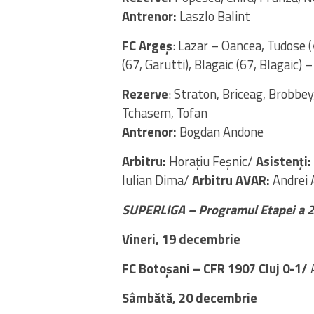
Antrenor:
Laszlo Balint
FC Argeș
: Lazar – Oancea, Tudose (4
(67, Garutti), Blagaic (67, Blagaic)
Rezerve
: Straton, Briceag, Brobbe
Tchasem, Tofan
Antrenor:
Bogdan Andone
Arbitru:
Horațiu Feșnic/
Asistenți:
Iulian Dima/
Arbitru AVAR:
Andrei 
SUPERLIGA – Programul Etapei a 2
Vineri, 19 decembrie
FC Botoșani – CFR 1907 Cluj 0-1/
Sâmbătă, 20 decembrie