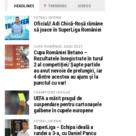
HEADLINES
TRENDING
VIDEOS
FOTBAL INTERN
Oficial// Adi Chică-Roșă rămâne
să joace în SuperLiga României
CUPA ROMÂNIEI 2026/2027
Cupa României Betano –
Rezultatele înregistrate în turul
2 al competiției/ Șapte partide
au avut nevoie de prelungiri, iar
4 dintre acestea au ajuns și la
punctul cu var!
CHAMPIONS LEAGUE
UEFA a mărit pragul de
suspendare pentru cartonașele
galbene în cupele europene
FOTBAL INTERN
SuperLiga – Echipa ideală a
rundei a 3-a, cu Daniel Pancu