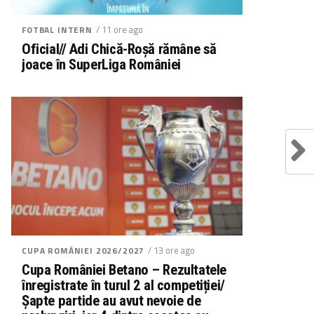
/ 11 ore ago
FOTBAL INTERN
Oficial// Adi Chică-Roșă rămâne să
joace în SuperLiga României
/ 13 ore ago
CUPA ROMÂNIEI 2026/2027
Cupa României Betano – Rezultatele
înregistrate în turul 2 al competiției/
Șapte partide au avut nevoie de