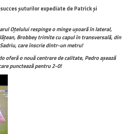
succes șuturilor expediate de Patrick și
ul Oțelului respinge o minge ușoară în lateral,
ățean, Brobbey trimite cu capul în transversală, din
 Sadriu, care înscrie dintr-un metru!
 oferă o nouă centrare de calitate, Pedro așează
care punctează pentru 2-0!