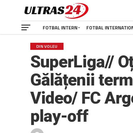
FOTBAL INTERN
FOTBAL INTERNATIO
DIN VOLEU
SuperLiga// Oț
Gălățenii term
Video/ FC Arg
play-off