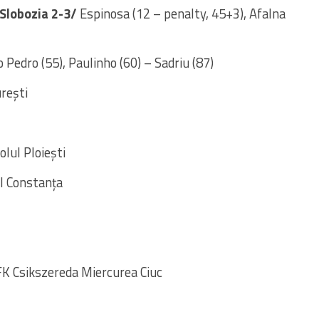
 Slobozia 2-3/
Espinosa (12 – penalty, 45+3), Afalna
 Pedro (55), Paulinho (60) – Sadriu (87)
rești
lul Ploiești
ul Constanța
FK Csikszereda Miercurea Ciuc