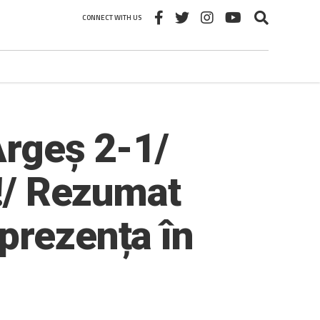
CONNECT WITH US
Argeș 2-1/
6!/ Rezumat
prezența în