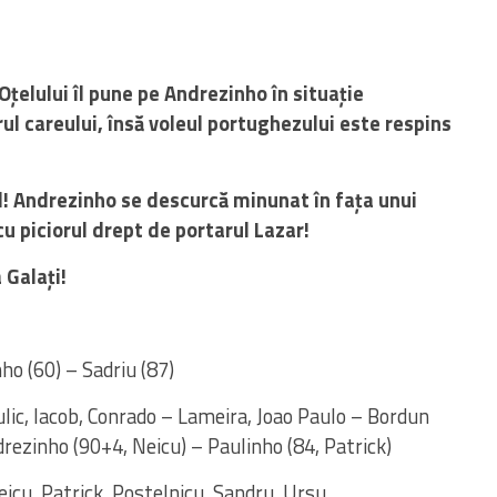
Oțelului îl pune pe Andrezinho în situație
rul careului, însă voleul portughezului este respins
l! Andrezinho se descurcă minunat în fața unui
cu piciorul drept de portarul Lazar!
 Galați!
ho (60) – Sadriu (87)
lic, Iacob, Conrado – Lameira, Joao Paulo – Bordun
ndrezinho (90+4, Neicu) – Paulinho (84, Patrick)
eicu, Patrick, Postelnicu, Sandru, Ursu