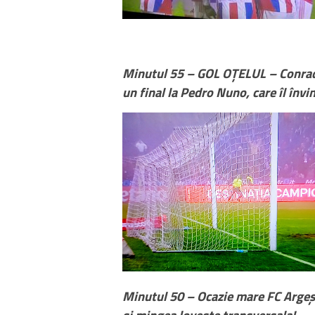
Minutul 55 – GOL OȚELUL – Conrado
un final la Pedro Nuno, care îl învi
Minutul 50 – Ocazie mare FC Argeș!
și mingea lovește transversala!