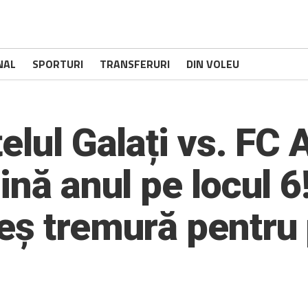
NAL
SPORTURI
TRANSFERURI
DIN VOLEU
elul Galați vs. FC 
ină anul pe locul 
eș tremură pentru 