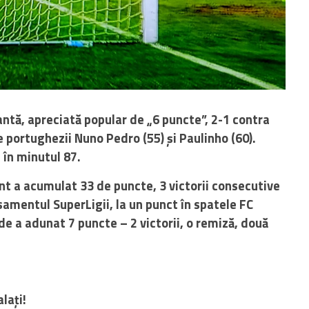
antă, apreciată popular de „6 puncte”, 2-1 contra
e portughezii Nuno Pedro (55) și Paulinho (60).
 în minutul 87.
nt a acumulat 33 de puncte, 3 victorii consecutive
clasamentul SuperLigii, la un punct în spatele FC
ide a adunat 7 puncte – 2 victorii, o remiză, două
lați!