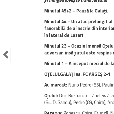
Minutul 45+2 – Pauză la Galați.
Minutul 44 – Un atac prelungit al 
favorabilă de a înscrie din interio
în lateral de Lazar!
Minutul 23 – Ocazie imensă Oțelu
adversar, însă șutul este respins 
Minutul 1 – A început meciul de la
OȚELULGALAȚI vs. FC ARGEȘ 2-1
Au marcat:
Nuno Pedro (55), Paulin
Oțelul:
Dur-Bozoancă – Zhelev, Zivu
(84, D. Sandu), Pedro (89, Chira), A
Rezerve:
Popescu, Chira, Frunză, N