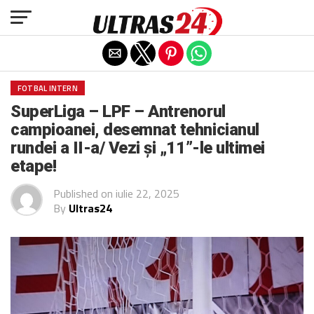
Exit mobile version
FOTBAL INTERN
SuperLiga – LPF – Antrenorul
campioanei, desemnat tehnicianul
rundei a II-a/ Vezi și „11”-le ultimei
etape!
Published on
iulie 22, 2025
By
Ultras24