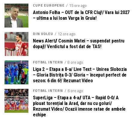
CUPE EUROPENE
15 ore ago
Antonio Folha – OUT de la CFR Cluj!/ Vara lui 2027
– ultima a lui Ioan Varga în Gruia!
DIN VOLEU
12 ore ago
News Alert// Cosmin Matei – suspendat pentru
dopaj!/ Verdictul a fost dat de TAS!
FOTBAL INTERN
8 ore ago
Liga 2 – Etapa a II-a/ Live Text – Unirea Slobozia
– Gloria Bistrița 0-3/ Gloria – început perfect de
sezon: 6 din 6!/ Rezumat Video
FOTBAL INTERN
6 ore ago
SuperLiga – Etapa a 4-a// UTA – Rapid 0-0/ A
plouat torențial la Arad, dar nu cu goluri/
Rezumat Video/ Ocazii imense ratae de ambele
echipe