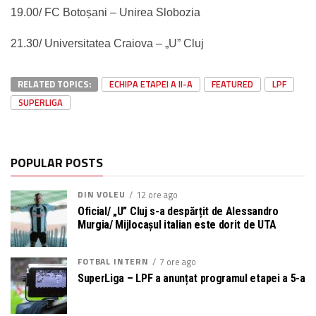
19.00/ FC Botoșani – Unirea Slobozia
21.30/ Universitatea Craiova – „U” Cluj
RELATED TOPICS:
ECHIPA ETAPEI A II-A
FEATURED
LPF
SUPERLIGA
POPULAR POSTS
DIN VOLEU
12 ore ago
Oficial/ „U” Cluj s-a despărțit de Alessandro
Murgia/ Mijlocașul italian este dorit de UTA
FOTBAL INTERN
7 ore ago
SuperLiga – LPF a anunțat programul etapei a 5-a