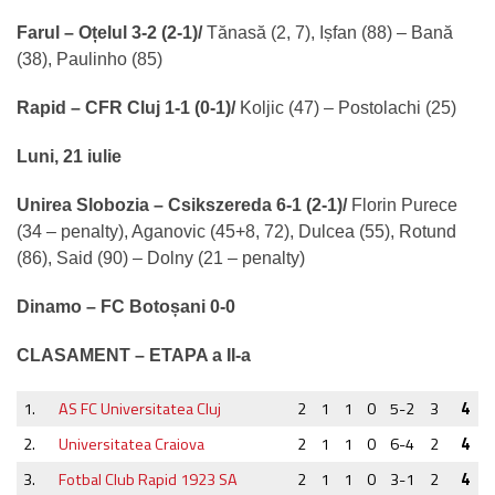
Farul – Oțelul 3-2 (2-1)/
Tănasă (2, 7), Ișfan (88) – Bană
(38), Paulinho (85)
Rapid – CFR Cluj 1-1 (0-1)/
Koljic (47) – Postolachi (25)
Luni, 21 iulie
Unirea Slobozia – Csikszereda 6-1 (2-1)/
Florin Purece
(34 – penalty), Aganovic (45+8, 72), Dulcea (55), Rotund
(86), Said (90) – Dolny (21 – penalty)
Dinamo – FC Botoșani 0-0
CLASAMENT – ETAPA a II-a
1.
AS FC Universitatea Cluj
2
1
1
0
5-2
3
4
2.
Universitatea Craiova
2
1
1
0
6-4
2
4
3.
Fotbal Club Rapid 1923 SA
2
1
1
0
3-1
2
4