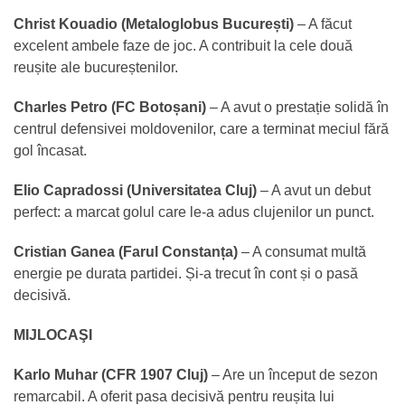
Christ Kouadio (Metaloglobus București)
– A făcut
excelent ambele faze de joc. A contribuit la cele două
reușite ale bucureștenilor.
Charles Petro (FC Botoșani)
– A avut o prestație solidă în
centrul defensivei moldovenilor, care a terminat meciul fără
gol încasat.
Elio Capradossi (Universitatea Cluj)
– A avut un debut
perfect: a marcat golul care le-a adus clujenilor un punct.
Cristian Ganea (Farul Constanța)
– A consumat multă
energie pe durata partidei. Și-a trecut în cont și o pasă
decisivă.
MIJLOCAŞI
Karlo Muhar (CFR 1907 Cluj)
– Are un început de sezon
remarcabil. A oferit pasa decisivă pentru reușita lui