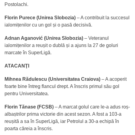
Postolachi.
Florin Purece (Unirea Slobozia)
– A contribuit la succesul
ialomițenilor cu un gol și o pasă decisivă.
Adnan Aganović (Unirea Slobozia)
– Veteranul
ialomițenilor a reușit o dublă și a ajuns la 27 de goluri
marcate în SuperLigă.
ATACANŢI
Mihnea Rădulescu (Universitatea Craiova)
– A acoperit
foarte bine întreg flancul drept. A înscris primul său gol
pentru Universitatea.
Florin Tănase (FCSB)
– A marcat golul care le-a adus roș-
albaștrilor prima victorie din acest sezon. A fost a 103-a
reușită a sa în SuperLigă, iar Petrolul a 30-a echipă în
poarta căreia a înscris.