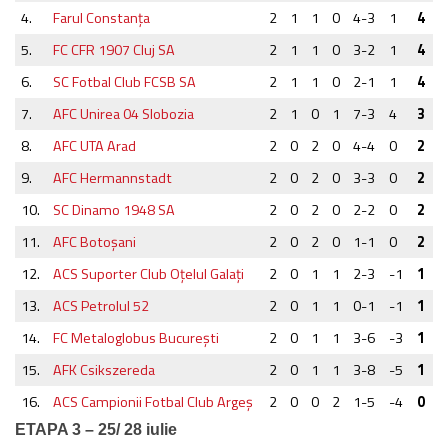
4.
Farul Constanţa
2
1
1
0
4-3
1
4
5.
FC CFR 1907 Cluj SA
2
1
1
0
3-2
1
4
6.
SC Fotbal Club FCSB SA
2
1
1
0
2-1
1
4
7.
AFC Unirea 04 Slobozia
2
1
0
1
7-3
4
3
8.
AFC UTA Arad
2
0
2
0
4-4
0
2
9.
AFC Hermannstadt
2
0
2
0
3-3
0
2
10.
SC Dinamo 1948 SA
2
0
2
0
2-2
0
2
11.
AFC Botoşani
2
0
2
0
1-1
0
2
12.
ACS Suporter Club Oţelul Galaţi
2
0
1
1
2-3
-1
1
13.
ACS Petrolul 52
2
0
1
1
0-1
-1
1
14.
FC Metaloglobus Bucureşti
2
0
1
1
3-6
-3
1
15.
AFK Csikszereda
2
0
1
1
3-8
-5
1
16.
ACS Campionii Fotbal Club Argeş
2
0
0
2
1-5
-4
0
ETAPA 3 – 25/ 28 iulie