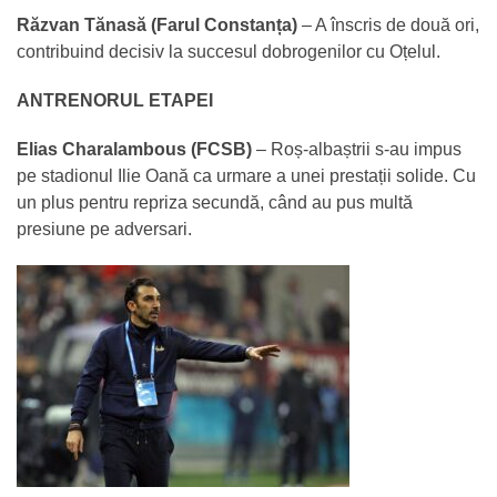
Răzvan Tănasă (Farul Constanța)
– A înscris de două ori,
contribuind decisiv la succesul dobrogenilor cu Oțelul.
ANTRENORUL ETAPEI
Elias Charalambous (FCSB)
– Roș-albaștrii s-au impus
pe stadionul Ilie Oană ca urmare a unei prestații solide. Cu
un plus pentru repriza secundă, când au pus multă
presiune pe adversari.